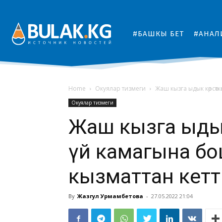
#БАШКЫ БЕТ
#АНАЛ
Home
Окуялар тизмеги
Жаш кызга ыдык көрсөт
Окуялар тизмеги
Жаш кызга ыдык
үй камагына бо
кызматтан кетт
By
Жазгул Урмамбетова
-
27.05.2022 21:04