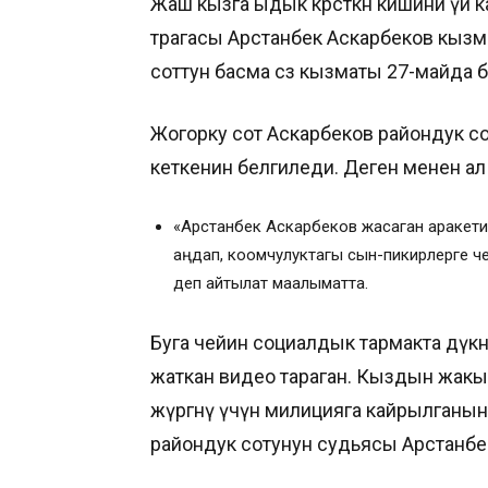
Жаш кызга ыдык көрсөткөн кишини үй
төрагасы Арстанбек Аскарбеков кызм
соттун басма сөз кызматы 27-майда 
Жогорку сот Аскарбеков райондук со
кеткенин белгиледи. Деген менен ал
«Арстанбек Аскарбеков жасаган аракети 
аңдап, коомчулуктагы сын-пикирлерге чек
деп айтылат маалыматта.
Буга чейин социалдык тармакта дүкө
жаткан видео тараган. Кыздын жакы
жүргөнү үчүн милицияга кайрылганы
райондук сотунун судьясы Арстанбе