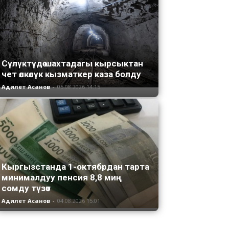
Сүлүктүдө шахтадагы кырсыктан
чет өлкөлүк кызматкер каза болду
Адилет Асанов
-
05.08.2026 14:15
Кыргызстанда 1-октябрдан тарта
минималдуу пенсия 8,8 миң
сомду түзөт
Адилет Асанов
-
04.08.2026 15:01