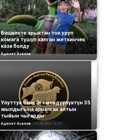
Бишкекте арыктан ток уруп
комага түшүп калган жеткинчек
каза болду
Адилет Асанов
-
03.08.2026 11:25
Улуттук банк Эгемендүүлүктүн 35
жылдыгына арналган алтын
тыйын чыгарды
Адилет Асанов
-
03.08.2026 12:23