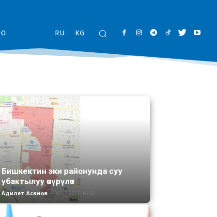
ОО
RU
KG
Бишкектин эки районунда суу
убактылуу өчүрүлөт
Адилет Асанов
-
31.07.2026 16:30