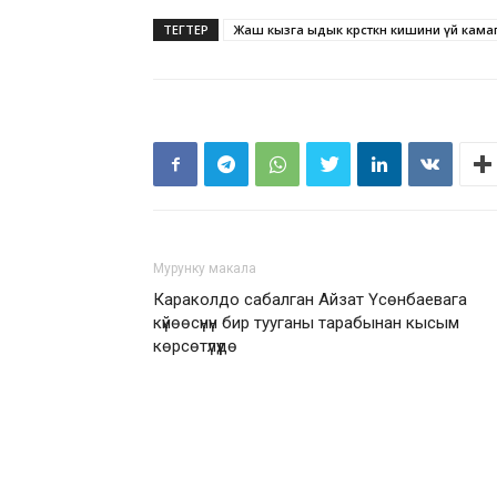
ТЕГТЕР
Жаш кызга ыдык көрсөткөн кишини үй кам
Мурунку макала
Караколдо сабалган Айзат Үсөнбаевага
күйөөсүнүн бир тууганы тарабынан кысым
көрсөтүлүүдө