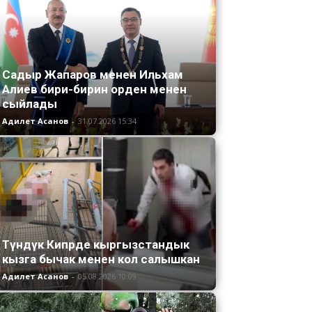
Садыр Жапаров менен Ильхам
Алиев бири-бирин орден менен
сыйлады
Адилет Асанов
-
31.07.2026 15:34
Түндүк Кипрде кыргызстандык
кызга бычак менен кол салышкан
Адилет Асанов
-
05.08.2026 10:09