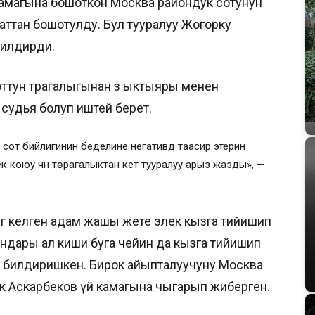
 камагына бошоткон Москва райондук сотунун
аттан бошотулду. Бул тууралуу Жогорку
билдирди.
ттун төрагалыгынан өз ыктыяры менен
 судья болуп иштей берет.
сот бийлигинин беделине негативдүү таасир этерин
 коюу үчүн төрагалыктан кетүү тууралуу арыз жазды», —
нгө келген адам жашы жете элек кызга тийишип
ндары ал киши буга чейин да кызга тийишип
н билдиришкен. Бирок айыпталуучуну Москва
к Аскарбеков үй камагына чыгарып жиберген.