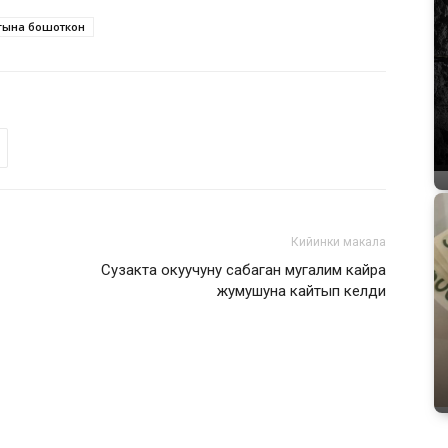
агына бошоткон
Кийинки макала
Сузакта окуучуну сабаган мугалим кайра
жумушуна кайтып келди