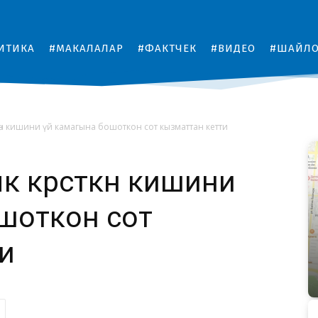
ИТИКА
#МАКАЛАЛАР
#ФАКТЧЕК
#ВИДЕО
#ШАЙЛ
көн кишини үй камагына бошоткон cот кызматтан кетти
 көрсөткөн кишини
шоткон cот
и