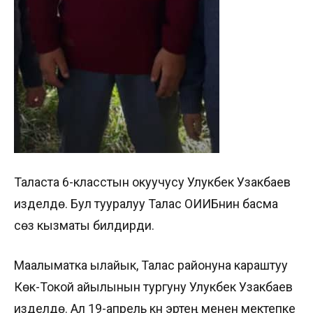
Таласта 6-класстын окуучусу Улукбек Узакбаев
изделүүдө. Бул тууралуу Талас ОИИБнин басма
сөз кызматы билдирди.
Маалыматка ылайык, Талас районуна караштуу
Көк-Токой айылынын тургуну Улукбек Узакбаев
изделүүдө. Ал 19-апрель күнү эртең менен мектепке