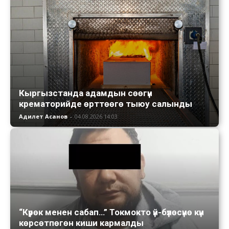
Кыргызстанда адамдын сөөгүн
крематорийде өрттөөгө тыюу салынды
Адилет Асанов
-
04.08.2026 14:03
“Күрөк менен сабап…” Токмокто үй-бүлөсүнө күн
көрсөтпөгөн киши кармалды