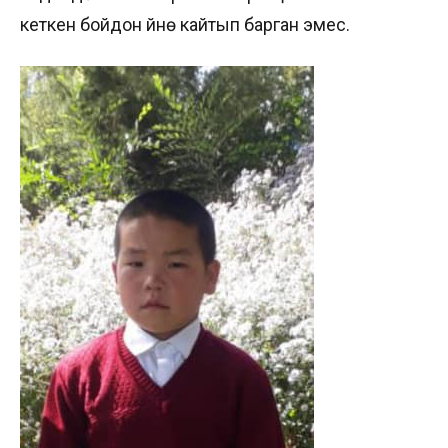
кеткен бойдон үйүнө кайтып барган эмес.