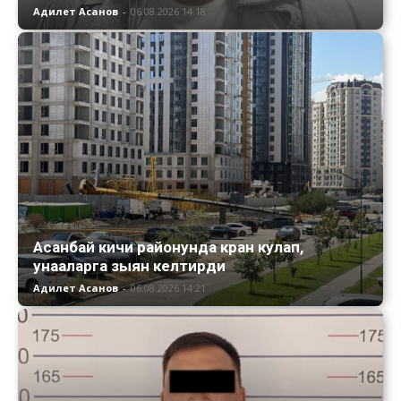
Адилет Асанов
-
06.08.2026 14:18
Асанбай кичи районунда кран кулап,
унааларга зыян келтирди
Адилет Асанов
-
06.08.2026 14:21