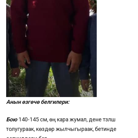
Анын өзгөчө белгилери:
Бою
140-145 см, өңү кара жумал, дене түзүлүшү
толугураак, көздөрү жылчыгыраак, бетинде