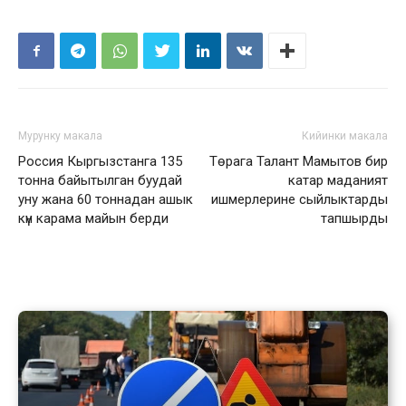
Мурунку макала
Кийинки макала
Россия Кыргызстанга 135
Төрага Талант Мамытов бир
тонна байытылган буудай
катар маданият
уну жана 60 тоннадан ашык
ишмерлерине сыйлыктарды
күн карама майын берди
тапшырды