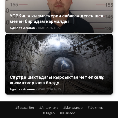
УТРКнын кызматкерин сабаган деген шек
менен бир адам кармалды
Адилет Асанов
-
06.08.2026 11:22
Сүлүктүдө шахтадагы кырсыктан чет өлкөлүк
кызматкер каза болду
Адилет Асанов
-
05.08.2026 14:15
#Башкы бет
#Аналитика
#Макалалар
#Фактчек
#Видео
#Шайлоо