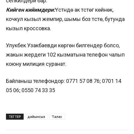
сепкилдери бар.
Кийген кийимдери:
Үстүндө ак түстөгү көйнөк,
кочкул кызыл жемпир, шымы боз түстө, бутунда
кызыл кроссовка.
Улукбек Узакбаевди көргөн билгендер болсо,
жакын жердеги 102 кызматына телефон чалып
коюну милиция суранат.
Байланыш телефондор: 0771 57 08 76; 0701 14
05 06; 0550 74 33 35
ТЕГТЕР
дайынсыз
Талас