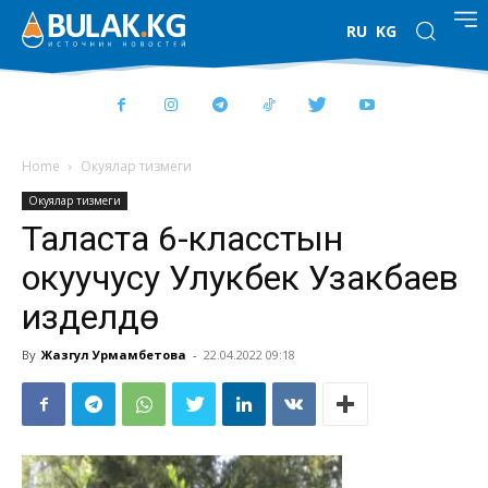
RU
KG
Home
Окуялар тизмеги
Окуялар тизмеги
Таласта 6-класстын
окуучусу Улукбек Узакбаев
изделүүдө
By
Жазгул Урмамбетова
-
22.04.2022 09:18