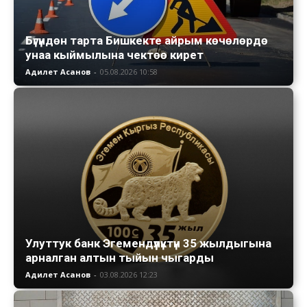
Бүгүндөн тарта Бишкекте айрым көчөлөрдө
унаа кыймылына чектөө кирет
Адилет Асанов
-
05.08.2026 10:58
Улуттук банк Эгемендүүлүктүн 35 жылдыгына
арналган алтын тыйын чыгарды
Адилет Асанов
-
03.08.2026 12:23