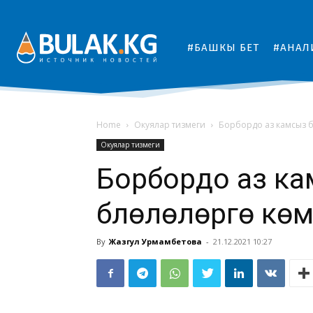
#БАШКЫ БЕТ
#АНАЛ
Home
Окуялар тизмеги
Борбордо аз камсыз бо
Окуялар тизмеги
Борбордо аз кам
бүлөлөлөргө көм
By
Жазгул Урмамбетова
-
21.12.2021 10:27