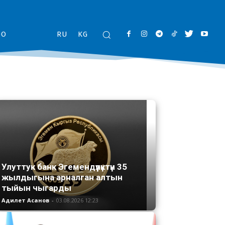
ОО
RU
KG
Улуттук банк Эгемендүүлүктүн 35
жылдыгына арналган алтын
тыйын чыгарды
Адилет Асанов
-
03.08.2026 12:23