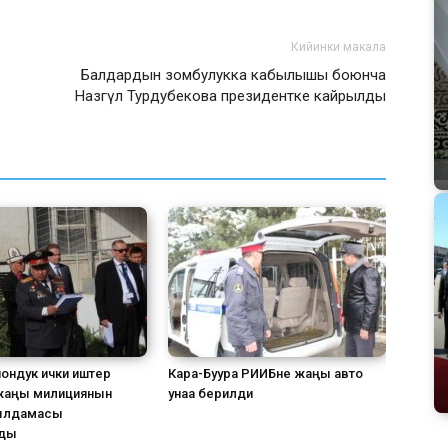
Кийинки макала
Балдардын зомбулукка кабылышы боюнча
Назгүл Турдубекова президентке кайрылды
ондук ички иштер
Кара-Буура РИИБне жаңы авто
жаңы милициянын
унаа берилди
ылдамасы
ды