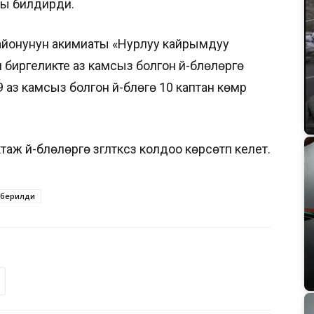
ты билдирди.
айонунун акимиаты «Нурлуу кайрымдуу
иргеликте аз камсыз болгон үй-бүлөлөргө
 аз камсыз болгон үй-бүлөгө 10 каптан көмүр
 үй-бүлөлөргө үзгүлтүксүз колдоо көрсөтүп келет.
берилди