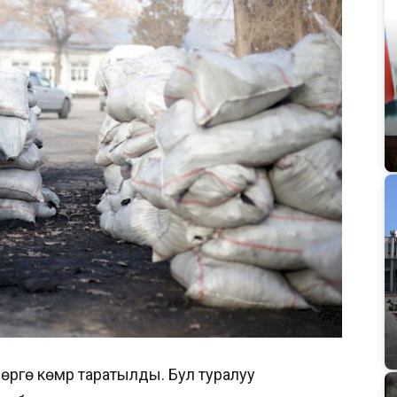
лөргө көмүр таратылды. Бул туралуу