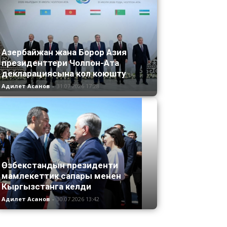
Азербайжан жана Борор Азия
президенттери Чолпон-Ата
декларациясына кол коюшту
Адилет Асанов
-
31.07.2026 17:28
Өзбекстандын президенти
мамлекеттик сапары менен
Кыргызстанга келди
Адилет Асанов
-
30.07.2026 13:42