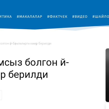
ИТИКА
#МАКАЛАЛАР
#ФАКТЧЕК
#ВИДЕО
#ШАЙЛ
лгон үй-бүлөлөлөргө көмүр берилди
сыз болгон үй-
үр берилди