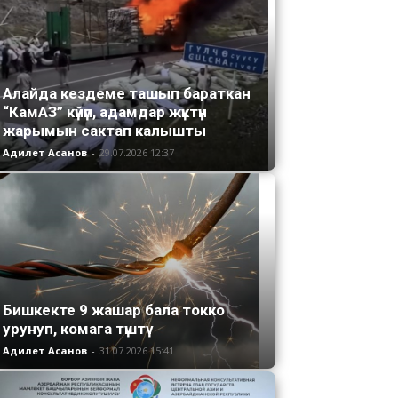
Алайда кездеме ташып бараткан
“КамАЗ” күйүп, адамдар жүктүн
жарымын сактап калышты
Адилет Асанов
-
29.07.2026 12:37
Бишкекте 9 жашар бала токко
урунуп, комага түштү
Адилет Асанов
-
31.07.2026 15:41