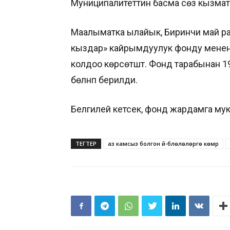
Муниципалитеттин басма сөз кызма
Маалыматка ылайык, Биринчи май р
кыздар» кайрымдуулук фонду менен б
колдоо көрсөтүштү. Фонд тарабынан 19
бөлүнүп берилди.
Белгилей кетсек, фонд жардамга муктаж
ТЕГТЕР
аз камсыз болгон үй-бүлөлөлөргө көмүр