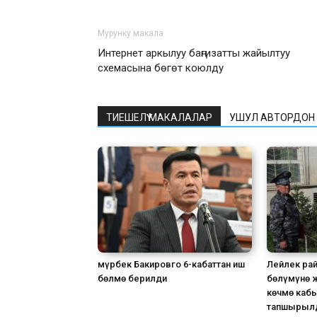
Мурунку макала
Интернет аркылуу баңгизатты жайылтуу
схемасына бөгөт коюлду
ТИЕШЕЛҮҮ МАКАЛАЛАР
УШУЛ АВТОРДОН
Өмүрбек Бакировго 6-кабаттан иш
Лейлек рай
бөлмө берилди
бөлүмүнө 
көчмө каб
тапшырыл