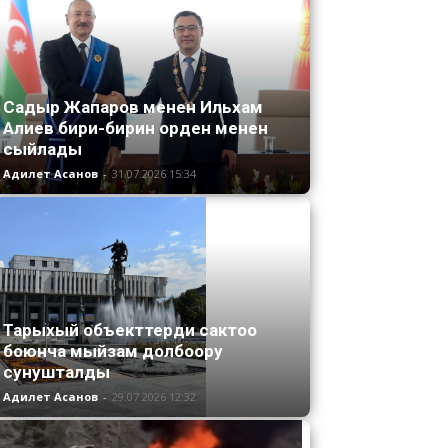
Садыр Жапаров менен Ильхам
Алиев бири-бирин орден менен
сыйлады
Адилет Асанов
-
31.07.2026 15:34
Тарыхый объекттерди сактоо
боюнча мыйзам долбоору
сунушталды
Адилет Асанов
-
29.07.2026 12:32