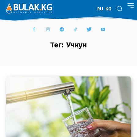
RU
KG
Тег:
Учкун