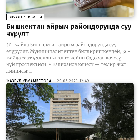
ОКУЯЛАР ТИЗМЕГИ
Бишкектин айрым райондорунда суу
өчүрүлөт
30-майда Бишкектин айрым райондорунда суу
өчүрүлөт. Муниципалитеттен билдиришкендей, 30-
майда саат 9:00дөн 20:00гө чейин Садовая көчөсү —
Чүй проспектиси, Ч.Валиханов көчөсү — темир жол
линиясы;...
ЖАЗГУЛ УРМАМБЕТОВА
-
29.05.2023 12:49