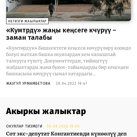
НЕГИЗГИ ЖАҢЫЛЫКТАР
«Кумтөрдү» жаңы кеңсеге көчүрүү –
заман талабы
«Кумтөрдүн» Бишкектеги кеңсеси көчүрүлөрү коомдо
болуп жаткан башка окуялардан кем калышпай
талкууга түштү. Документтерди, тийиштүү
жабдыктарды жана буюм-тайымдарды бир кеңседен
башкасына көчүрүү сымал катардагы...
ЖАЗГУЛ УРМАМБЕТОВА
-
28.04.2022 16:47
Акыркы жаңлыктар
ОКУЯЛАР ТИЗМЕГИ
06.08.2026 18:00
Сот экс-депутат Конгантиевди күнөөлүү деп