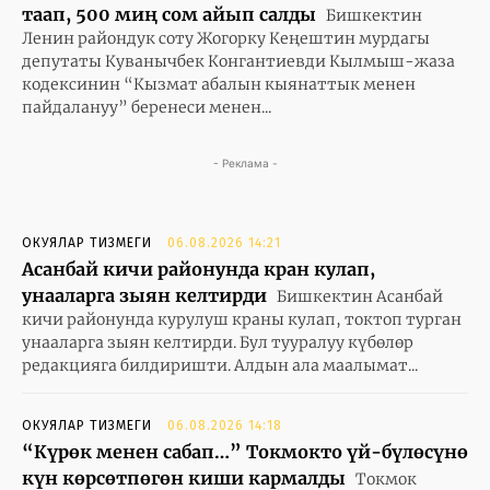
таап, 500 миң сом айып салды
Бишкектин
Ленин райондук соту Жогорку Кеңештин мурдагы
депутаты Куванычбек Конгантиевди Кылмыш-жаза
кодексинин “Кызмат абалын кыянаттык менен
пайдалануу” беренеси менен...
- Реклама -
ОКУЯЛАР ТИЗМЕГИ
06.08.2026 14:21
Асанбай кичи районунда кран кулап,
унааларга зыян келтирди
Бишкектин Асанбай
кичи районунда курулуш краны кулап, токтоп турган
унааларга зыян келтирди. Бул тууралуу күбөлөр
редакцияга билдиришти. Алдын ала маалымат...
ОКУЯЛАР ТИЗМЕГИ
06.08.2026 14:18
“Күрөк менен сабап…” Токмокто үй-бүлөсүнө
күн көрсөтпөгөн киши кармалды
Токмок