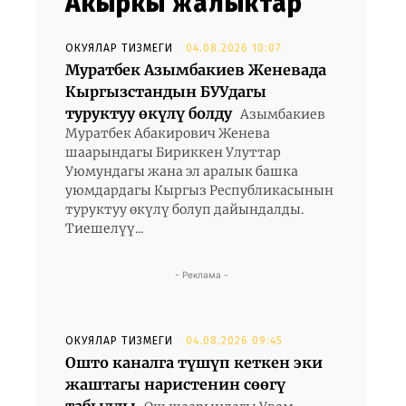
Акыркы жаңлыктар
ОКУЯЛАР ТИЗМЕГИ
04.08.2026 10:07
Муратбек Азымбакиев Женевада
Кыргызстандын БУУдагы
туруктуу өкүлү болду
Азымбакиев
Муратбек Абакирович Женева
шаарындагы Бириккен Улуттар
Уюмундагы жана эл аралык башка
уюмдардагы Кыргыз Республикасынын
туруктуу өкүлү болуп дайындалды.
Тиешелүү...
- Реклама -
ОКУЯЛАР ТИЗМЕГИ
04.08.2026 09:45
Ошто каналга түшүп кеткен эки
жаштагы наристенин сөөгү