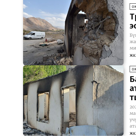
О
Т
э
Бү
жа
ми
ЖА
О
Б
а
тү
20
ма
уч
ат
ЖА