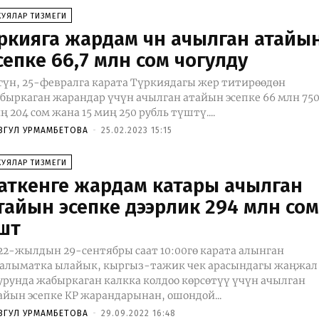
КУЯЛАР ТИЗМЕГИ
үркияга жардам үчүн ачылган атайы
сепке 66,7 млн сом чогулду
гүн, 25-февралга карата Түркиядагы жер титирөөдөн
быркаган жарандар үчүн ачылган атайын эсепке 66 млн 75
ң 204 сом жана 15 миң 250 рубль түштү....
ЗГУЛ УРМАМБЕТОВА
-
25.02.2023 15:15
КУЯЛАР ТИЗМЕГИ
аткенге жардам катары ачылган
тайын эсепке дээрлик 294 млн со
штү
22-жылдын 29-сентябры саат 10:00гө карата алынган
алыматка ылайык, кыргыз-тажик чек арасындагы жаңжал
урунда жабыркаган калкка колдоо көрсөтүү үчүн ачылган
айын эсепке КР жарандарынан, ошондой...
ЗГУЛ УРМАМБЕТОВА
-
29.09.2022 16:48