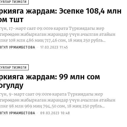
КУЯЛАР ТИЗМЕГИ
үркияга жардам: Эсепке 108,4 млн
ом түштү
гүн, 17-март саат 09:00гө карата Түркиядагы жер
тирөөдөн жабыркаган жарандар үчүн ачылган атайын
епке 108 млн 486 миң 717,46 сом, 18 миң 250 рубль...
ЗГУЛ УРМАМБЕТОВА
-
17.03.2023 11:45
КУЯЛАР ТИЗМЕГИ
үркияга жардам: 99 млн сом
огулду
гүн, 9-март саат 09:00гө карата Түркиядагы жер
тирөөдөн жабыркаган жарандар үчүн ачылган атайын
епке 98 млн 969 миң 794,50 сом, 18 миң 250 рубль...
ЗГУЛ УРМАМБЕТОВА
-
09.03.2023 10:48