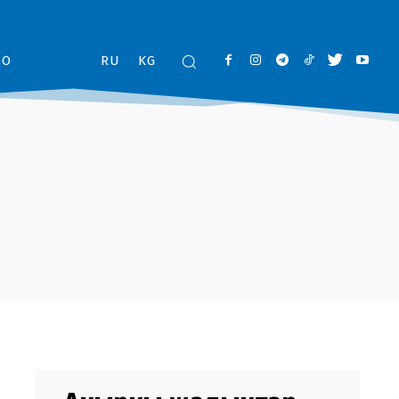
ОО
RU
KG