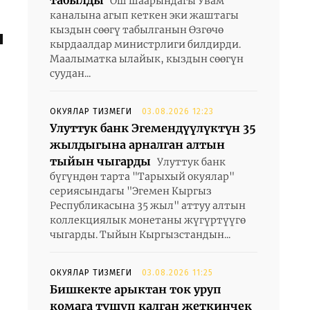
табылды
Ош шаарындагы Увам
каналына агып кеткен эки жаштагы
кыздын сөөгү табылганын Өзгөчө
н
кырдаалдар министрлиги билдирди.
Маалыматка ылайык, кыздын сөөгүн
суудан...
0
ОКУЯЛАР ТИЗМЕГИ
03.08.2026 12:23
Улуттук банк Эгемендүүлүктүн 35
жылдыгына арналган алтын
тыйын чыгарды
Улуттук банк
бүгүндөн тарта "Тарыхый окуялар"
сериясындагы "Эгемен Кыргыз
м
Республикасына 35 жыл" аттуу алтын
коллекциялык монетаны жүгүртүүгө
чыгарды. Тыйын Кыргызстандын...
ОКУЯЛАР ТИЗМЕГИ
03.08.2026 11:25
Бишкекте арыктан ток уруп
комага түшүп калган жеткинчек