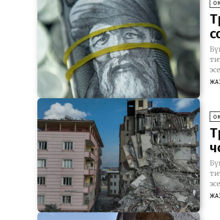
О
Т
с
Бү
ти
эс
ЖА
О
Т
ч
Бү
ти
эс
ЖА