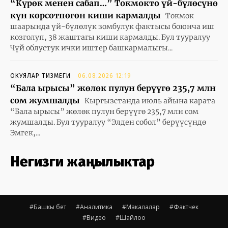
“Күрөк менен сабап…” Токмокто үй-бүлөсүнө
күн көрсөтпөгөн киши кармалды
Токмок
шаарында үй-бүлөлүк зомбулук фактысы боюнча иш
козголуп, 38 жаштагы киши кармалды. Бул тууралуу
Чүй облустук ички иштер башкармалыгы...
ОКУЯЛАР ТИЗМЕГИ
06.08.2026 12:19
“Бала ырысы” жөлөк пулун берүүгө 235,7 млн
сом жумшалды
Кыргызстанда июль айына карата
“Бала ырысы” жөлөк пулун берүүгө 235,7 млн сом
жумшалды. Бул тууралуу “Элден собол” берүүсүндө
Эмгек,...
Негизги жаңылыктар
#Башкы бет
#Аналитика
#Макалалар
#Фактчек
#Видео
#Шайлоо