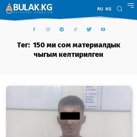
RU
KG
Тег:
150 миң сом материалдык
чыгым келтирилген