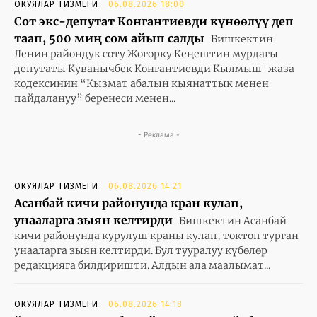
ОКУЯЛАР ТИЗМЕГИ
06.08.2026 18:00
Сот экс-депутат Конгантиевди күнөөлүү деп
таап, 500 миң сом айып салды
Бишкектин
Ленин райондук соту Жогорку Кеңештин мурдагы
депутаты Куванычбек Конгантиевди Кылмыш-жаза
кодексинин “Кызмат абалын кыянаттык менен
пайдалануу” беренеси менен...
- Реклама -
ОКУЯЛАР ТИЗМЕГИ
06.08.2026 14:21
Асанбай кичи районунда кран кулап,
унааларга зыян келтирди
Бишкектин Асанбай
кичи районунда курулуш краны кулап, токтоп турган
унааларга зыян келтирди. Бул тууралуу күбөлөр
редакцияга билдиришти. Алдын ала маалымат...
ОКУЯЛАР ТИЗМЕГИ
06.08.2026 14:18