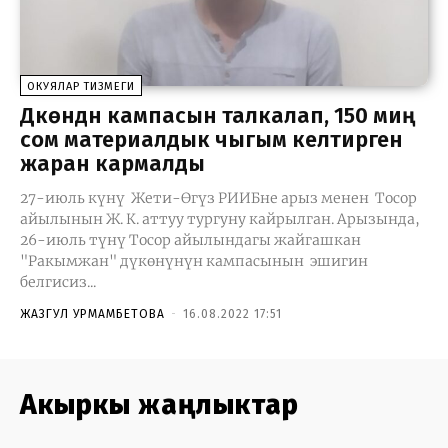
ОКУЯЛАР ТИЗМЕГИ
Дүкөндүн кампасын талкалап, 150 миң
сом материалдык чыгым келтирген
жаран кармалды
27-июль күнү Жети-Өгүз РИИБне арыз менен Тосор
айылынын Ж. К. аттуу тургуну кайрылган. Арызында,
26-июль түнү Тосор айылындагы жайгашкан
"Ракымжан" дүкөнүнүн кампасынын эшигин
белгисиз...
ЖАЗГУЛ УРМАМБЕТОВА
-
16.08.2022 17:51
Акыркы жаңлыктар