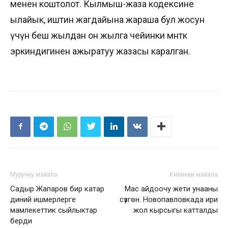
менен коштолот. Кылмыш-жаза кодексине
ылайык, иштин жагдайына жараша бул жосун
үчүн беш жылдан он жылга чейинки мөөнөткө
эркиндигинен ажыратуу жазасы каралган.
Мурунку макала
Кийинки макала
Садыр Жапаров бир катар
Мас айдоочу жети унааны
диний ишмерлерге
сүзгөн. Новопавловкада ири
мамлекеттик сыйлыктар
жол кырсыгы катталды
берди