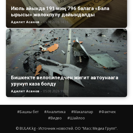
Июль айында 191 миң 796 балага «Бала
ырысы» жөлөкпулу дайындалды
Адилет Асанов
-
05.08.2026 14:11
Бишкекте велосипедчен жигит автоунаага
урунуп каза болду
Адилет Асанов
-
05.08.2026 11:02
#Башкы бет
#Аналитика
#Макалалар
#Фактчек
#Видео
#Шайлоо
© BULAK.kg - Источник новостей. ОО "Масс Медиа Групп".