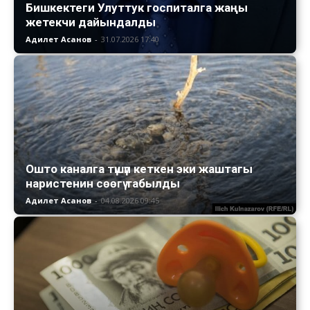
Бишкектеги Улуттук госпиталга жаңы
жетекчи дайындалды
Адилет Асанов
-
31.07.2026 17:40
Ошто каналга түшүп кеткен эки жаштагы
наристенин сөөгү табылды
Адилет Асанов
-
04.08.2026 09:45