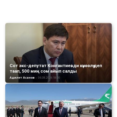
Сот экс-депутат Конгантиевди күнөөлүү деп
таап, 500 миң сом айып салды
Адилет Асанов
-
06.08.2026 18:00