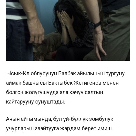
Ысык-Көл облусунун Балбак айылынын тургуну
аймак башчысы Бактыбек Жетигенов менен
болгон жолугушууда ала качуу салтын
кайтарууну сунуштады.
Анын айтымында, бул үй-бүлөлүк зомбулук
учурларын азайтууга жардам берет имиш.