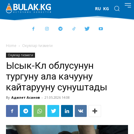
RU
KG
Home
Окуялар тизмеги
Окуялар тизмеги
Ысык-Көл облусунун
тургуну ала качууну
кайтарууну сунуштады
By
Адилет Асанов
-
21.05.2026 14:08