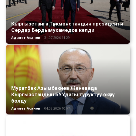
Кыргызстанга Түркмөнстандын президенти
Сердар Бердымухамедов келди
Адилет Асанов
-
31.07.2026 11:29
Муратбек Азымбакиев Женевада
Кыргызстандын БУУдагы туруктуу өкүлү
болду
Адилет Асанов
-
04.08.2026 10:07