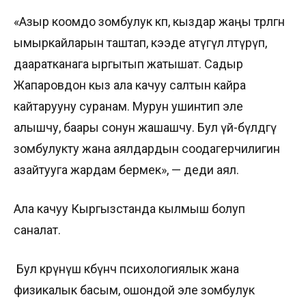
«Азыр коомдо зомбулук көп, кыздар жаңы төрөлгөн
ымыркайларын таштап, кээде атүгүл өлтүрүп,
дааратканага ыргытып жатышат. Садыр
Жапаровдон кыз ала качуу салтын кайра
кайтарууну суранам. Мурун ушинтип эле
алышчу, баары сонун жашашчу. Бул үй-бүлөдөгү
зомбулукту жана аялдардын соодагерчилигин
азайтууга жардам бермек», — деди аял.
Ала качуу Кыргызстанда кылмыш болуп
саналат.
Бул көрүнүш көбүнчө психологиялык жана
физикалык басым, ошондой эле зомбулук