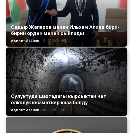
Садыр Жапаров менен Ильхам Алиев бири-
бирин орден менен сыйлады
Адилет Асанов
-
31.07.2026 15:34
Сүлүктүдө шахтадагы кырсыктан чет
өлкөлүк кызматкер каза болду
Адилет Асанов
-
05.08.2026 14:15