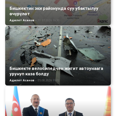
Бишкектин эки районунда суу убактылуу
өчүрүлөт
Адилет Асанов
-
31.07.2026 16:30
Бишкекте велосипедчен жигит автоунаага
урунуп каза болду
Адилет Асанов
-
05.08.2026 11:02