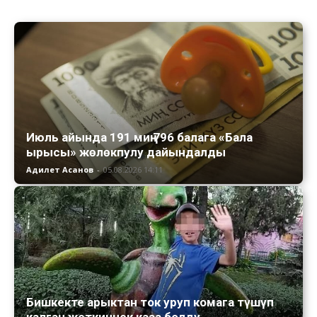
Июль айында 191 миң 796 балага «Бала
ырысы» жөлөкпулу дайындалды
Адилет Асанов
-
05.08.2026 14:11
Бишкекте арыктан ток уруп комага түшүп