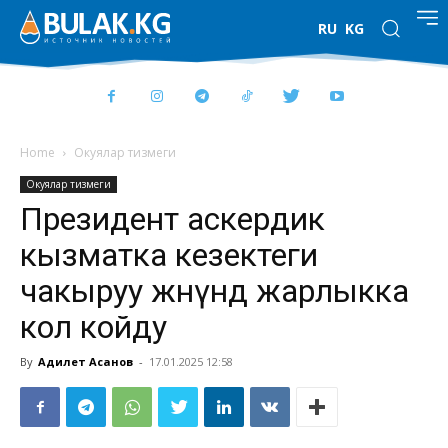
RU
KG
Home
Окуялар тизмеги
Окуялар тизмеги
Президент аскердик
кызматка кезектеги
чакыруу жөнүндө жарлыкка
кол койду
By
Адилет Асанов
-
17.01.2025 12:58