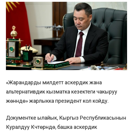
«Жарандарды милдеттүү аскердик жана
альтернативдик кызматка кезектеги чакыруу
жөнүндө» жарлыкка президент кол койду.
Документке ылайык, Кыргыз Республикасынын
Куралдуу Күчтөрүндө, башка аскердик