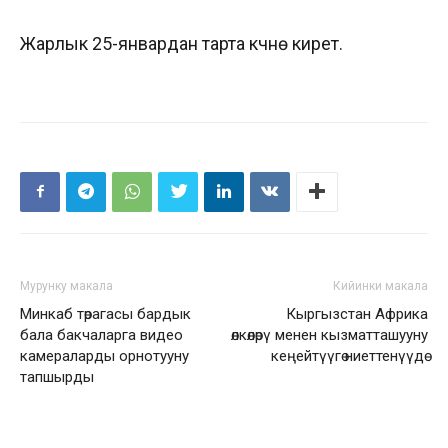
Жарлык 25-январдан тарта күчүнө кирет.
Мурунку макала
Кийинки макала
Минкаб төрагасы бардык
Кыргызстан Африка
бала бакчаларга видео
өлкөлөрү менен кызматташууну
камераларды орнотууну
кеңейтүүгө ниеттенүүдө
тапшырды