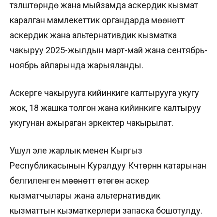
түзүлүштөрүндө жана мыйзамда аскердик кызмат
каралган мамлекеттик органдарда мөөнөттүү
аскердик жана альтернативдик кызматка
чакыруу 2025-жылдын март-май жана сентябрь-
ноябрь айларында жарыяланды.
Аскерге чакырууга кийинкиге калтырууга укугу
жок, 18 жашка толгон жана кийинкиге калтыруу
укугунан ажыраган эркектер чакырылат.
Ушул эле жарлык менен Кыргыз
Республикасынын Куралдуу Күчтөрүнүн катарынан
белгиленген мөөнөттү өтөгөн аскер
кызматчылары жана альтернативдик
кызматтын кызматкерлери запаска бошотулду.