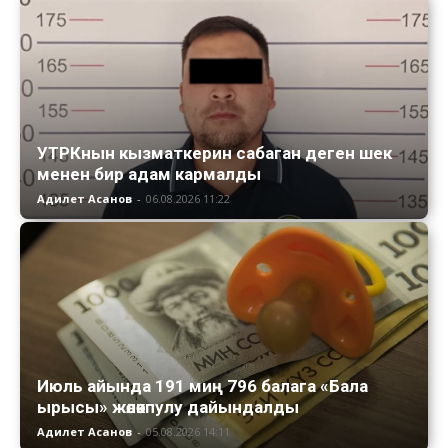
УТРКнын кызматкерин сабаган деген шек
менен бир адам кармалды
Адилет Асанов
-
06.08.2026 11:22
Июль айында 191 миң 796 балага «Бала
ырысы» жөлөкпулу дайындалды
Адилет Асанов
-
05.08.2026 14:11