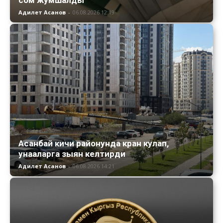
Адилет Асанов
-
06.08.2026 12:19
Асанбай кичи районунда кран кулап,
унааларга зыян келтирди
Адилет Асанов
-
06.08.2026 14:21