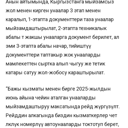
Анын айтымында, Кыргызстанга мыйзамсыз
жол менен кирген унаалар 3 этап менен
каралып, 1-этапта документтери таза унаалар
мыйзамдаштырылат, 2-этапта техникалык
абалы өтө жакшы унааларга документ берилет, ал
эми 3-этапта абалы начар, тийиштүү
документтери таптакыр жок унааларды
мамлекеттен сыртка алып чыгуу же тетик
катары сатуу жол-жобосу караштырылат.
“Бажы кызматы менен бирге 2025-жылдын
июнь айына чейин аталган унааларды
мыйзамдаштыруу максатында рейд жүргүзүлөт.
Рейддин алкагында биздин кызматкерлер чет
өлкөлүк номерлүү автоунааларды токтотуп берет,