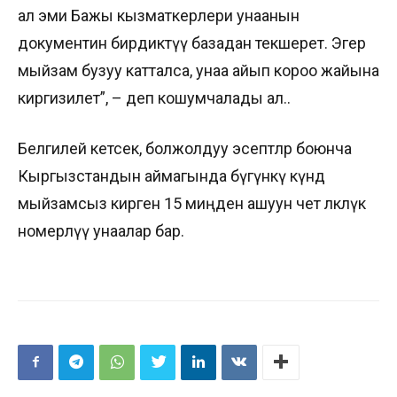
ал эми Бажы кызматкерлери унаанын
документин бирдиктүү базадан текшерет. Эгер
мыйзам бузуу катталса, унаа айып короо жайына
киргизилет”, – деп кошумчалады ал..
Белгилей кетсек, болжолдуу эсептөөлөр боюнча
Кыргызстандын аймагында бүгүнкү күндө
мыйзамсыз кирген 15 миңден ашуун чет өлкөлүк
номерлүү унаалар бар.