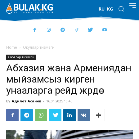
RU
KG
Home
Окуялар тизмеги
Окуялар тизмеги
Абхазия жана Армениядан
мыйзамсыз кирген
унааларга рейд жүрүүдө
By
Адилет Асанов
-
16.01.2025 10:45