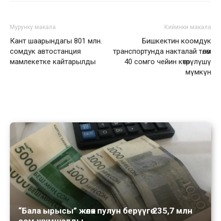
Мурунку макала
Кийинки макала
Кант шаарындагы 801 млн.
Бишкектин коомдук
сомдук автостанция
транспортунда накталай төлөм
мамлекетке кайтарылды
40 сомго чейин көтөрүлүшү
мүмкүн
“Бала ырысы” жөлөк пулун берүүгө 235,7 млн
сом жумшалды