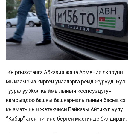
Кыргызстанга Абхазия жана Армения өлкөлөрүнөн
мыйзамсыз кирген унааларга рейд жүрүүдө. Бул
тууралуу Жол кыймылынын коопсуздугун
камсыздоо башкы башкармалыгынын басма сөз
кызматынын жетекчиси Байказы Айтикул уулу
“Кабар” агенттигине берген маегинде билдирди.