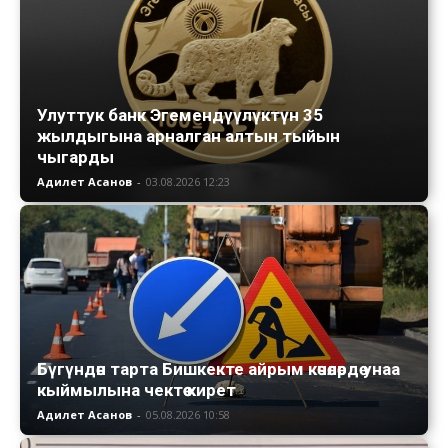
Улуттук банк Эгемендүүлүктүн 35
жылдыгына арналган алтын тыйын
чыгарды
Адилет Асанов
-
03.08.2026 12:23
Бүгүндөн тарта Бишкекте айрым көчөлөрдө унаа
кыймылына чектөө кирет
Адилет Асанов
-
05.08.2026 10:58