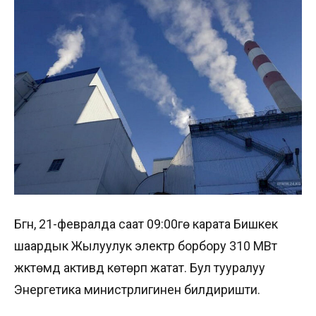
Бүгүн, 21-февралда саат 09:00гө карата Бишкек
шаардык Жылуулук электр борбору 310 МВт
жүктөмдү активдүү көтөрүп жатат. Бул тууралуу
Энергетика министрлигинен билдиришти.