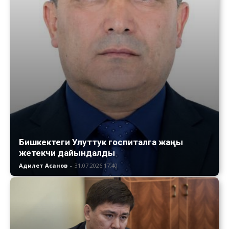
Бишкектеги Улуттук госпиталга жаңы
жетекчи дайындалды
Адилет Асанов
-
31.07.2026 17:40