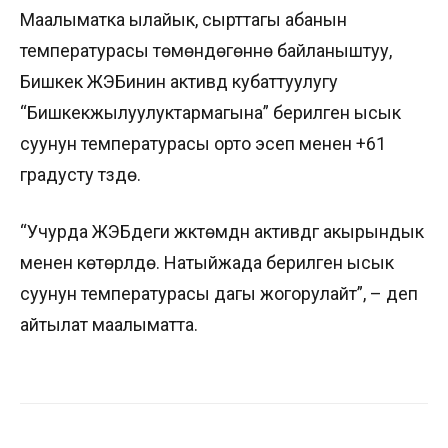
Маалыматка ылайык, сырттагы абанын
температурасы төмөндөгөнүнө байланыштуу,
Бишкек ЖЭБинин активдүү кубаттуулугу
“Бишкекжылуулуктармагына” берилген ысык
суунун температурасы орто эсеп менен +61
градусту түзүүдө.
“Учурда ЖЭБдеги жүктөмдүн активдүүгү акырындык
менен көтөрүлүүдө. Натыйжада берилген ысык
суунун температурасы дагы жогорулайт”, – деп
айтылат маалыматта.