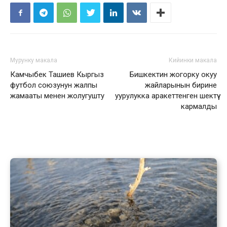
Мурунку макала
Кийинки макала
Камчыбек Ташиев Кыргыз
Бишкектин жогорку окуу
футбол союзунун жалпы
жайларынын бирине
жамааты менен жолугушту
уурулукка аракеттенген шектүү
кармалды