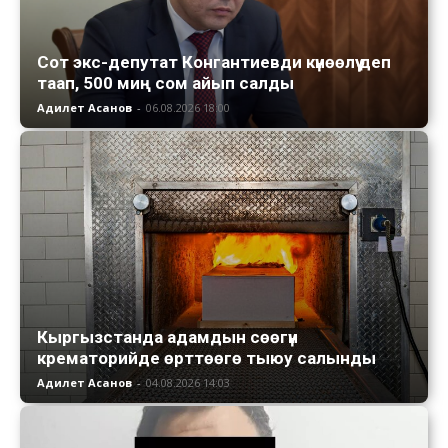
Сот экс-депутат Конгантиевди күнөөлүү деп
таап, 500 миң сом айып салды
Адилет Асанов
-
06.08.2026 18:00
Кыргызстанда адамдын сөөгүн
крематорийде өрттөөгө тыюу салынды
Адилет Асанов
-
04.08.2026 14:03