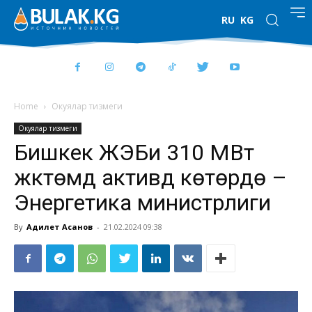
RU
KG
Home
Окуялар тизмеги
Окуялар тизмеги
Бишкек ЖЭБи 310 МВт
жүктөмдү активдүү көтөрүүдө –
Энергетика министрлиги
By
Адилет Асанов
-
21.02.2024 09:38