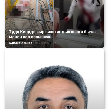
Түндүк Кипрде кыргызстандык кызга бычак
менен кол салышкан
Адилет Асанов
-
05.08.2026 10:09