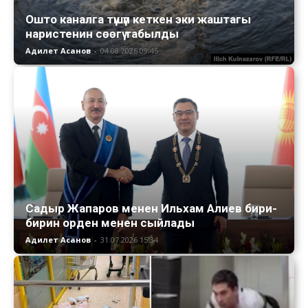
Ошто каналга түшүп кеткен эки жаштагы
наристенин сөөгү табылды
Адилет Асанов
-
04.08.2026 09:45
Садыр Жапаров менен Ильхам Алиев бири-
бирин орден менен сыйлады
Адилет Асанов
-
31.07.2026 15:34