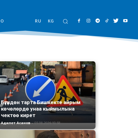
ОО
RU
KG
Бүгүндөн тарта Бишкекте айрым
көчөлөрдө унаа кыймылына
чектөө кирет
Адилет Асанов
-
05.08.2026 10:58