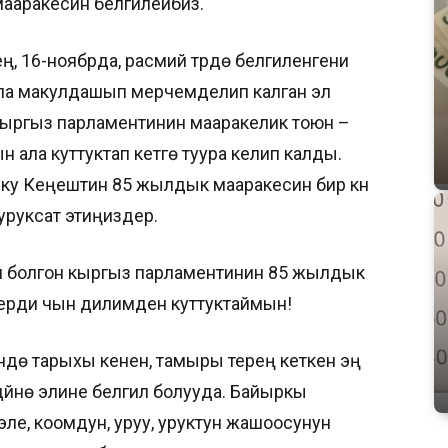
ааракесин белгилейбиз.
, 16-ноябрда, расмий түрдө белгиленгени
 ала макулдашып мерчемделип калган эл
кыргыз парламентинин мааракелик тоюн –
а куттуктап кетүүгө туура келип калды.
орку Кеңештин 85 жылдык мааракесин бир күн
 уруксат этиңиздер.
бири болгон кыргыз парламентинин 85 жылдык
ерди чын дилимден куттуктаймын!
ндө тарыхы кенен, тамыры терең кеткен эң
йнө элине белгилүү болууда. Байыркы
ле, коомдун, уруу, уруктун жашоосунун