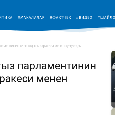
ИТИКА
#МАКАЛАЛАР
#ФАКТЧЕК
#ВИДЕО
#ШАЙЛ
ламентинин 85 жылдык мааракеси менен куттуктады
гыз парламентинин
ракеси менен