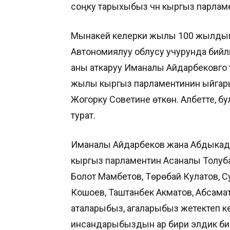
соңку тарыхыбыз үчүн кыргыз парлам
Мынакей келерки жылы 100 жылдыг
Автономиялуу облусу учурунда бийл
аны аткаруу Иманалы Айдарбековго 
жылы кыргыз парламентинин ыйгары
Жогорку Советине өткөн. Албетте, бу
турат.
Иманалы Айдарбеков жана Абдыкад
кыргыз парламентин Асаналы Толуба
Болот Мамбетов, Төрөбай Кулатов, С
Кошоев, Таштанбек Акматов, Абсама
аталарыбыз, агаларыбыз жетектеп к
инсандарыбыздын ар бири элдик бий