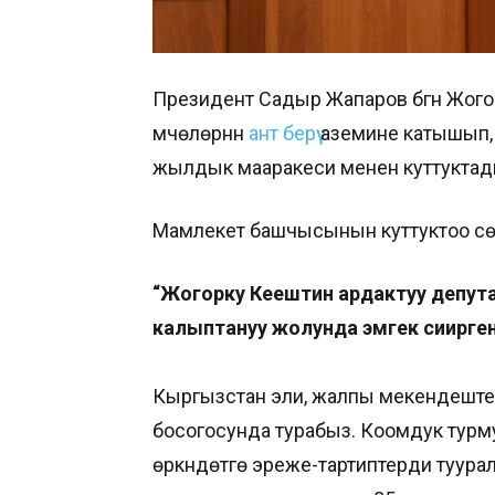
Президент Садыр Жапаров бүгүн Жог
мүчөлөрүнүн
ант берүү
аземине катышып, э
жылдык мааракеси менен куттуктад
Мамлекет башчысынын куттуктоо сөз
“Жогорку Кеңештин ардактуу депу
калыптануу жолунда эмгек сиңирге
Кыргызстан эли, жалпы мекендешт
босогосунда турабыз. Коомдук турм
өркүндөтүүгө эреже-тартиптерди туурал