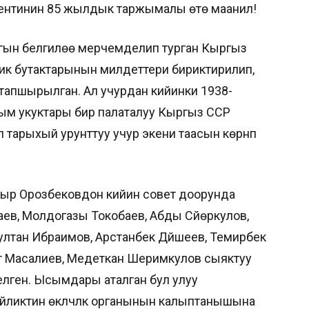
ентинин 85 жылдык таржымалы өтө маанилүү!
ын белгилөө мерчемделип турган Кыргыз
ик бутактарынын милдеттери бириктирилип,
тапшырылган. Ал учурдан кийинки 1938-
м укуктары бир палаталуу Кыргыз ССР
л тарыхый урунттуу учур экени таасын көрүнүп
ыр Орозбековдон кийин совет доорунда
ев, Молдогазы Токобаев, Абды Сүйөркулов,
ултан Ибраимов, Арстанбек Дүйшеев, Темирбек
т Масалиев, Медеткан Шеримкулов сыяктуу
елген. Ысымдары аталган бул улуу
ликтин өкүлчүлүк органынын калыптанышына