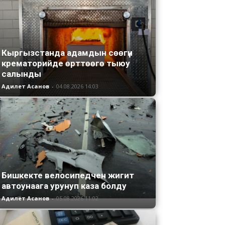
Кыргызстанда адамдын сөөгүн
крематорийде өрттөөгө тыюу
салынды
Адилет Асанов
-
04.08.2026 14:03
Бишкекте велосипедчен жигит
автоунаага урунуп каза болду
Адилет Асанов
-
05.08.2026 11:02