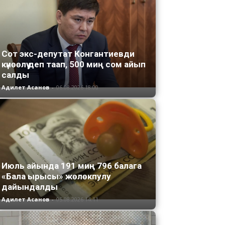
Сот экс-депутат Конгантиевди
күнөөлүү деп таап, 500 миң сом айып
салды
Адилет Асанов
-
06.08.2026 18:00
Июль айында 191 миң 796 балага
«Бала ырысы» жөлөкпулу
дайындалды
Адилет Асанов
-
05.08.2026 14:11