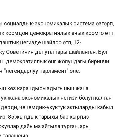
 социалдык-экономикалык система өзгөрүп,
бык коомдон демократиялык ачык коомго өтүп
даштык негизде шайлоо өтүп, 12-
 Советинин депутаттары шайланган. Бул
ын демократиялык өнүгүү жолундагы биринчи
өн “легендарлуу парламент” эле.
дын көз карандысыздыгынын жана
уктук жана экономикалык негизи болуп калган
ечимдерди, ченемдик-укуктук актыларды кабыл
из. 85 жылдык тарыхы бар кыргыз
 окуялар дайыма айтыла турган, ары
ни талашсыз.