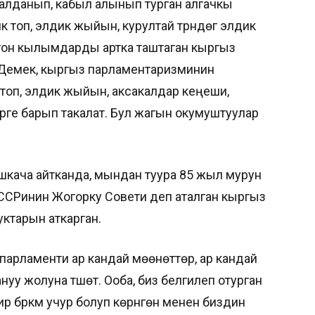
талданып, кабыл алынып турган алгачкы
топ, элдик жыйын, курултай түрүндөгү элдик
догон кылымдарды артка таштаган кыргыз
 Демек, кыргыз парламентаризминин
оп, элдик жыйын, аксакалдар кеңеши,
рге барып такалат. Бул жагын окумуштуулар
шкача айтканда, мындан туура 85 жыл мурун
ССРинин Жогорку Совети деп аталган кыргыз
куктарын аткарган.
арламенти ар кандай мөөнөттөрү, ар кандай
уу жолуна түшөт. Ооба, биз белгилеп отурган
бүркүм учур болуп көрүнгөнү менен биздин