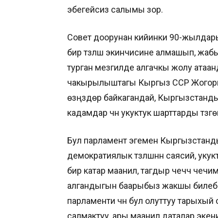
эбегейсиз салымы зор.
Совет доорунан кийинки 90-жылдары
бир түзүлүш экинчисине алмашып, жа
турган мезгилде алгачкы жолу атаан
чакырылыштагы Кыргыз ССР Жогорку
өзүңүздөр байкагандай, Кыргызстанд
кадамдар үчүн укуктук шарттарды түзг
Бул парламент эгемен Кыргызстан
демократиялык түзүлүшүнүн саясий, ук
бир катар маанилүү, тагдыр чечүүчү ч
алгандыгын баарыбыз жакшы билеб
парламенти үчүн бул олуттуу тарыхый
салмактуу, ары маанилүү даталар эке