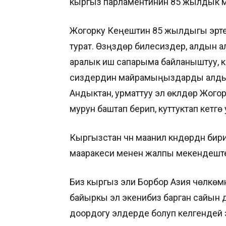
кыргыз парламентинин 85 жылдык м
Жогорку Кеңештин 85 жылдыгы эртең
турат. Өзүңүздөр билесиздер, алдын
аралык иш сапарыма байланыштуу, 
сиздердин майрамыңыздарды алдын ал
Андыктан, урматтуу эл өкүлдөрү Жог
мурун баштап берип, куттуктап кетүүгө
Кыргызстан үчүн маанилүү күндөрдүн 
мааракеси менен жалпы мекендешт
Биз кыргыз эли Борбор Азия чөлкөмү
байыркы эл экенибиз барган сайын дү
доордогу элдерде болуп келгендей э