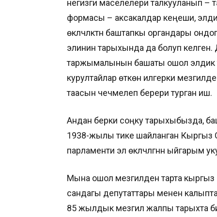
негизги маселелери талкууланып – 
формасы – аксакалдар кеңеши, элдик 
өкүлчүлүктүн баштапкы органдары он
элинин тарыхында да болуп келген.
таржымалынын башаты ошол элдик т
курултайлар өткөн илгерки мезгилде
таасын чечмелеп берери турган иш.
Андан берки соңку тарыхыбызда, ба
1938-жылы тике шайланган Кыргыз 
парламенти эл өкүлчүлүгүнүн ыйгарым у
Мына ошол мезгилден тарта кыргыз п
сандагы депутаттары менен калыптан
85 жылдык мезгил жалпы тарыхта бир 