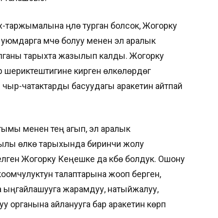
таржымалына үңүлө турган болсок, Жогорку
 уюмдарга мүчө болуу менен эл аралык
тө алганы тарыхта жазылып калды. Жогорку
шериктештигине кирген өлкөлөрдөгү
чыр-чатактарды басуудагы аракетин айтпай
агымы менен тең агып, эл аралык
ылы өлкө тарыхында биринчи жолу
лген Жогорку Кеңешке да күбө болдук. Ошону
 коомчулуктун талаптарына жооп берген,
ша ыңгайлашууга жарамдуу, натыйжалуу,
у органына айланууга бар аракетин көрүп