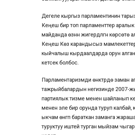
Дегеле кыргыз парламентинин тарых-
Кеңеш бир топ парламенттер аралык
майданда өзүнүн жигердүүлүгүн көрсө
Кеңеш Көз карандысыз мамлекеттер 
кыйчалыш кырдаалдарда орун алган 
кетсек болбос.
Парламентаризмди өнүктүрүүдө заман 
тажрыйбалардын негизинде 2007-ж
партиялык тизме менен шайланып ке
менен эле бир орунда туруп калбай,
ыкчам өнүгүп бараткан заманга жара
туруктуу иштей турган мыйзам чыгару