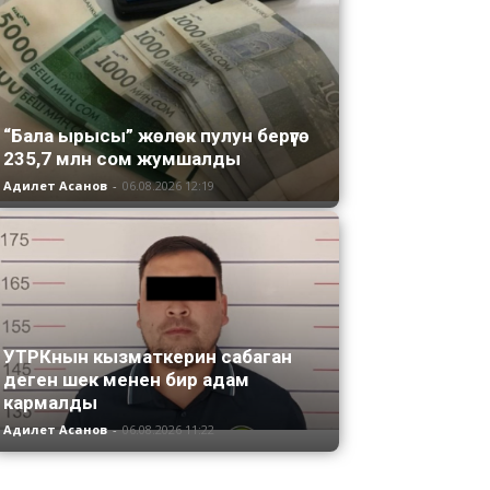
“Бала ырысы” жөлөк пулун берүүгө
235,7 млн сом жумшалды
Адилет Асанов
-
06.08.2026 12:19
УТРКнын кызматкерин сабаган
деген шек менен бир адам
кармалды
Адилет Асанов
-
06.08.2026 11:22