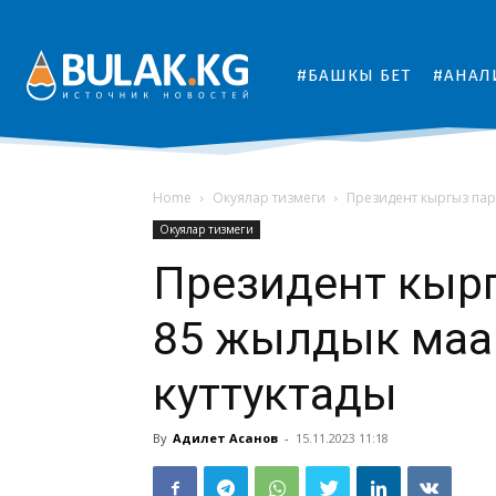
#БАШКЫ БЕТ
#АНАЛ
Home
Окуялар тизмеги
Президент кыргыз пар
Окуялар тизмеги
Президент кыр
85 жылдык маа
куттуктады
By
Адилет Асанов
-
15.11.2023 11:18