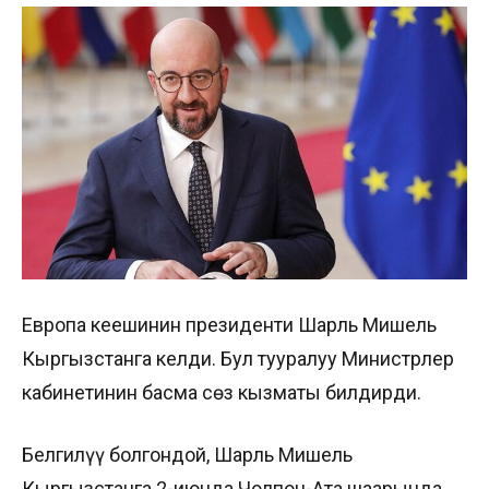
Европа кеңешинин президенти Шарль Мишель
Кыргызстанга келди. Бул тууралуу Министрлер
кабинетинин басма сөз кызматы билдирди.
Белгилүү болгондой, Шарль Мишель
Кыргызстанга 2-июнда Чолпон-Ата шаарында