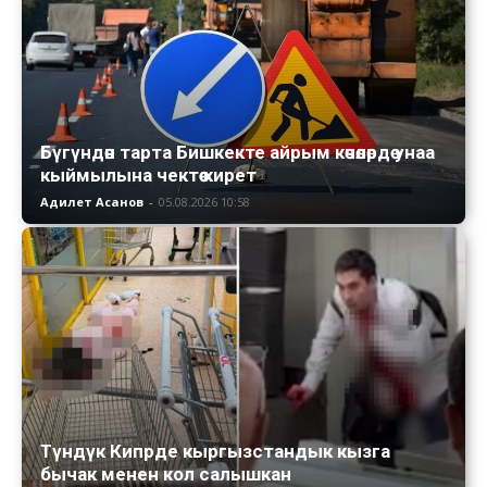
Бүгүндөн тарта Бишкекте айрым көчөлөрдө унаа
кыймылына чектөө кирет
Адилет Асанов
-
05.08.2026 10:58
Түндүк Кипрде кыргызстандык кызга
бычак менен кол салышкан