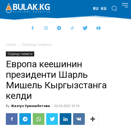
RU
KG
Home
Окуялар тизмеги
Окуялар тизмеги
Европа кеңешинин
президенти Шарль
Мишель Кыргызстанга
келди
By
Жазгул Урмамбетова
-
02.06.2023 10:14