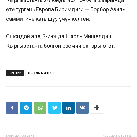
өтө турган «Европа Биримдиги — Борбор Азия»
саммитине катышуу үчүн келген.
Ошондой эле, 3-июнда Шарль Мишелдин
Кыргызстанга болгон расмий сапары өтөт.
ТЕГТЕР
шарль мишель
Мурунку макала
Кийинки макала