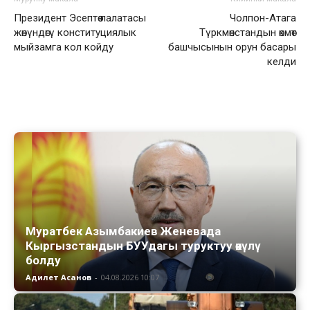
Президент Эсептөө палатасы
Чолпон-Атага
жөнүндөгү конституциялык
Түркмөнстандын өкмөт
мыйзамга кол койду
башчысынын орун басары
келди
Муратбек Азымбакиев Женевада
Кыргызстандын БУУдагы туруктуу өкүлү
болду
Адилет Асанов
-
04.08.2026 10:07