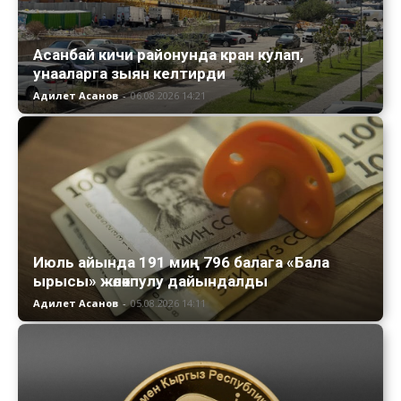
Асанбай кичи районунда кран кулап,
унааларга зыян келтирди
Адилет Асанов
-
06.08.2026 14:21
Июль айында 191 миң 796 балага «Бала
ырысы» жөлөкпулу дайындалды
Адилет Асанов
-
05.08.2026 14:11