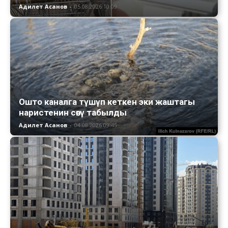
Адилет Асанов
-
05.08.2026 10:09
Ошто каналга түшүп кеткен эки жаштагы
наристенин сөөгү табылды
Адилет Асанов
-
04.08.2026 09:45