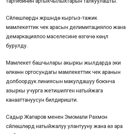
тартибинин артыкчылыктарын талкуулашты.
Сүйлөшүүлөрдүн жүрүшүндө кыргыз-тажик
мамлекеттик чек арасын делимитациялоо жана
демаркациялоо маселесине өзгөчө көңүл
бурулду.
Мамлекет башчылары акыркы жылдарда эки
өлкөнүн ортосундагы мамлекеттик чек аранын
долбоордук линиясын макулдашуу боюнча
азыркы учурга жетишилген натыйжага
канааттануусун билдиришти.
Садыр Жапаров менен Эмомали Рахмон
сүйлөшүүлөрдү натыйжалуу улантууну жана өз ара