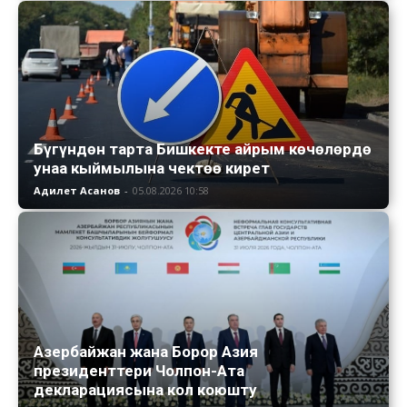
Бүгүндөн тарта Бишкекте айрым көчөлөрдө
унаа кыймылына чектөө кирет
Адилет Асанов
-
05.08.2026 10:58
Азербайжан жана Борор Азия
президенттери Чолпон-Ата
декларациясына кол коюшту