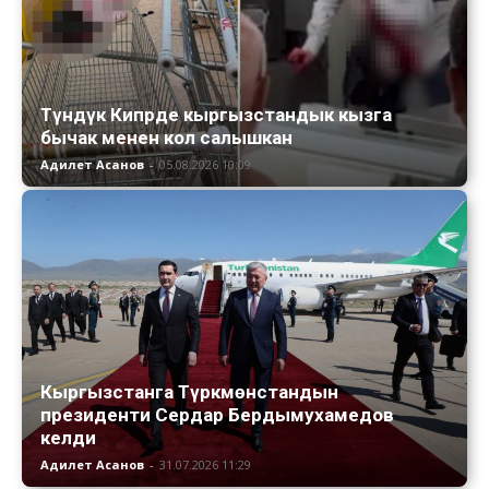
Түндүк Кипрде кыргызстандык кызга
бычак менен кол салышкан
Адилет Асанов
-
05.08.2026 10:09
Кыргызстанга Түркмөнстандын
президенти Сердар Бердымухамедов
келди
Адилет Асанов
-
31.07.2026 11:29