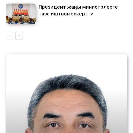
Президент жаңы министрлерге
таза иштөөнү эскертти