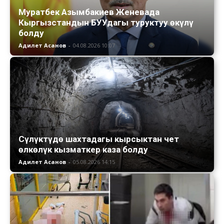
Муратбек Азымбакиев Женевада
Кыргызстандын БУУдагы туруктуу өкүлү
болду
Адилет Асанов
-
04.08.2026 10:07
Сүлүктүдө шахтадагы кырсыктан чет
өлкөлүк кызматкер каза болду
Адилет Асанов
-
05.08.2026 14:15