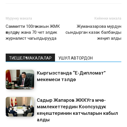
Мурунку макала
Кийинки макала
Саммитти 100гө жакын ЖМК
Жуманазарова мурдун
өкүлдөрү жана 70 чет элдик
сындырган казак балбанды
журналист чагылдырууда
жеңип алды
ТИЕШЕЛҮҮ МАКАЛАЛАР
УШУЛ АВТОРДОН
Кыргызстанда “Е-Дипломат”
мекемеси түзүлүүдө
Садыр Жапаров ЖККУга мүчө-
мамлекеттердин Коопсуздук
кеңештеринин катчыларын кабыл
алды