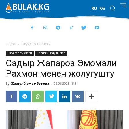
RU
KG
Home
Окуялар тизмеги
Окуялар тизмеги
Негизги жаңылыктар
Cадыр Жапароа Эмомали
Рахмон менен жолугушту
By
Жазгул Урмамбетова
-
02.06.2023 15:51