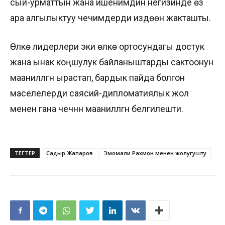
сый-урматтын жана ишенимдин негизинде өз
ара алгылыктуу чечимдерди издөөнү жакташты.
Өлкө лидерлери эки өлкө ортосундагы достук
жана ынак коңшулук байланыштарды сактоонун
маанилүүлүгүн ырастап, бардык пайда болгон
маселелерди саясий-дипломатиялык жол
менен гана чечүүнүн маанилүүлүгүн белгилешти.
ТЕГТЕР
Садыр Жапаров
Эмомали Рахмон менен жолугушту