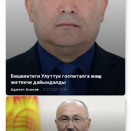
Бишкектеги Улуттук госпиталга жаңы
жетекчи дайындалды
Адилет Асанов
-
31.07.2026 17:40