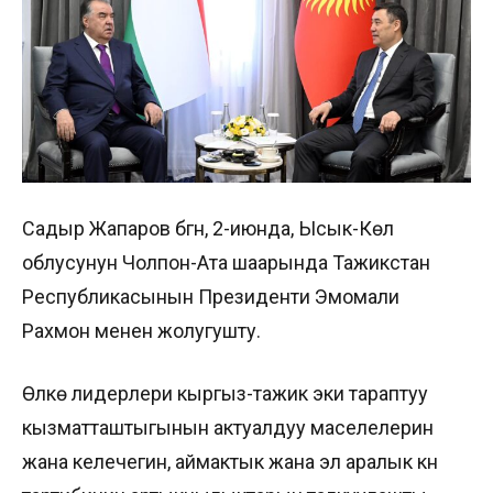
Садыр Жапаров бүгүн, 2-июнда, Ысык-Көл
облусунун Чолпон-Ата шаарында Тажикстан
Республикасынын Президенти Эмомали
Рахмон менен жолугушту.
Өлкө лидерлери кыргыз-тажик эки тараптуу
кызматташтыгынын актуалдуу маселелерин
жана келечегин, аймактык жана эл аралык күн