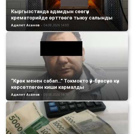
Кыргызстанда адамдын сөөгүн
крематорийде өрттөөгө тыюу салынды
Адилет Асанов
-
04.08.2026 14:03
“Күрөк менен сабап…” Токмокто үй-бүлөсүнө күн
көрсөтпөгөн киши кармалды
Адилет Асанов
-
06.08.2026 14:18