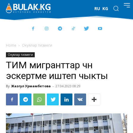
RU
KG
Home
Окуялар тизмеги
Окуялар тизмеги
ТИМ мигранттар үчүн
эскертме иштеп чыкты
By
Жазгул Урмамбетова
-
27.04.2023 08:29