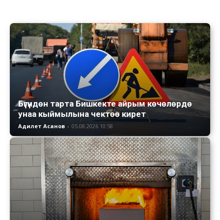
Бүгүндөн тарта Бишкекте айрым көчөлөрдө
унаа кыймылына чектөө кирет
Адилет Асанов
-
05.08.2026 10:58