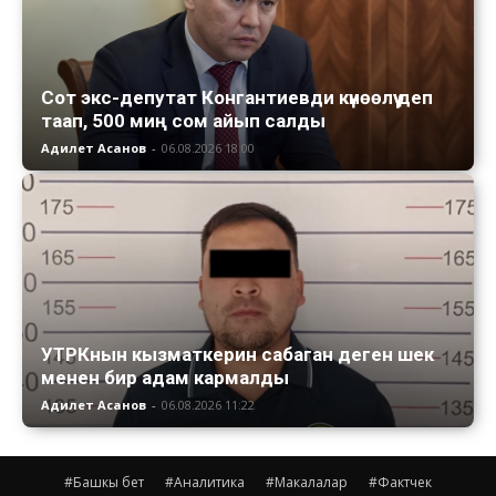
Сот экс-депутат Конгантиевди күнөөлүү деп
таап, 500 миң сом айып салды
Адилет Асанов
-
06.08.2026 18:00
УТРКнын кызматкерин сабаган деген шек
менен бир адам кармалды
Адилет Асанов
-
06.08.2026 11:22
#Башкы бет
#Аналитика
#Макалалар
#Фактчек