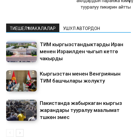
аялдардын паранжа кийүүсү
тууралуу пикирин айтты
ТИЕШЕЛҮҮ МАКАЛАЛАР
УШУЛ АВТОРДОН
ТИМ кыргызстандыктарды Иран
менен Израилден чыгып кетүүгө
чакырды
Кыргызстан менен Венгриянын
ТИМ башчылары жолукту
Пакистанда жабыркаган кыргыз
жарандары тууралуу маалымат
түшкөн эмес