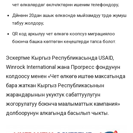
чет өлкөлөрдөгү өкүлчүлүктөрүнүн ишеним телефондору;
Дүйнөнүн 20дан ашык өлкөсүндө мыйзамдуу түрдө жумуш
табуу жолдору;
QR код аркылуу чет өлкөгө коопсуз миграциялоо
боюнча башка көптөгөн кеңештерди тапса болот.
Эскертме Кыргыз Республикасында USAID,
Winrock International жана Прогресс фондунун
колдоосу менен «Чет өлкөгө иштөө максатында
бара жаткан Кыргыз Республикасынын
жарандарынын укуктук сабаттуулугун
жогорулатуу боюнча маалыматтык кампания»
долбоорунун алкагында басылып чыкты.