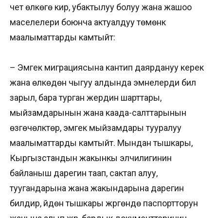
чет өлкөгө кирүү, убактылуу болуу жана жашоо
маселелери боюнча актуалдуу төмөнкү
маалыматтарды камтыйт:
– Эмгек миграциясына кантип даярдануу керек
жана өлкөдөн чыгуу алдында эмнелерди билүү
зарыл, бара турган жердин шарттары,
мыйзамдарынын жана каада-салттарынын
өзгөчөлүктөрү, эмгек мыйзамдары тууралуу
маалыматтарды камтыйт. Мындан тышкары,
Кыргызстандын жакынкы элчилигинин
байланыш дарегин таап, сактап алуу,
туугандарына жана жакындарына дарегин
билдирүү, үйдөн тышкары жүргөндө паспортторун