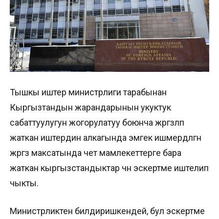
Тышкы иштер министрлиги тарабынан
Кыргызтандын жарандарынын укуктук
сабаттуулугун жогорулатуу боюнча жүргүзүлүп
жаткан иштердин алкагында эмгек ишмердүүлүгүн
жүргүзүү максатында чет мамлекеттерге бара
жаткан кыргызстандыктар үчүн эскертме иштелип
чыкты.
Министрликтен билдиришкендей, бул эскертме