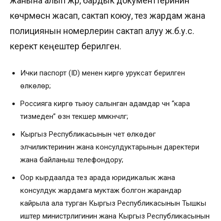
жанына алып жүрүү, бардык документтеринин
көчүрмөсүн жасап, сактап коюу, тез жардам жана
полициянын номерлерин сактап алуу ж.б.у.с.
керектүү кеңештер берилген.
Ички паспорт (ID) менен кирүүгө уруксат берилген
өлкөлөр;
Россияга кирүүгө тыюу салынган адамдар үчүн “кара
тизмеден” өзүн текшерүү мүмкүнчүлүгү;
Кыргыз Республикасынын чет өлкөдөгү
элчиликтеринин жана консулдуктарынын даректери
жана байланыш телефондору;
Оор кырдаалда тез арада юридикалык жана
консулдук жардамга муктаж болгон жарандар
кайрыла ала турган Кыргыз Республикасынын Тышкы
иштер министрлигинин жана Кыргыз Республикасынын