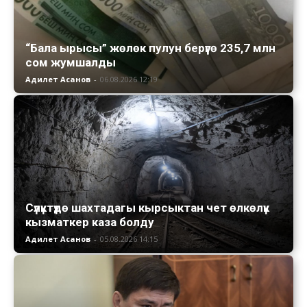
“Бала ырысы” жөлөк пулун берүүгө 235,7 млн
сом жумшалды
Адилет Асанов
-
06.08.2026 12:19
Сүлүктүдө шахтадагы кырсыктан чет өлкөлүк
кызматкер каза болду
Адилет Асанов
-
05.08.2026 14:15