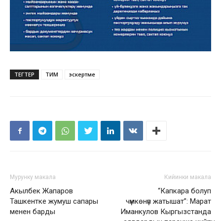
ТЕГТЕР
ТИМ
эскертме
Мурунку макала
Кийинки макала
Акылбек Жапаров
“Капкара болуп
Ташкентке жумуш сапары
чүмкөнүп жатышат”: Марат
менен барды
Иманкулов Кыргызстанда