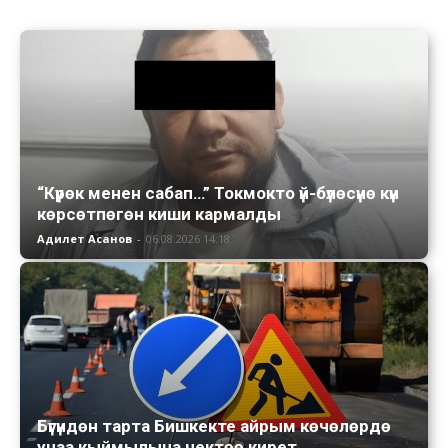
“Күрөк менен сабап…” Токмокто үй-бүлөсүнө күн
көрсөтпөгөн киши кармалды
Адилет Асанов
-
06.08.2026 14:18
Бүгүндөн тарта Бишкекте айрым көчөлөрдө
унаа кыймылына чектөө кирет