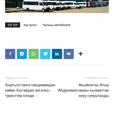
ТЕГТЕР
өлүү төрөлгөн
Чыгыш автобекети
Мурунку макала
Кийинки макала
Кыргызстанга пандемиядан
Акыйкатчы Атыр
кийин Кытайдан алгачкы
Абдрахматованы кызматтан
туристтер келди
алуу сунушталды