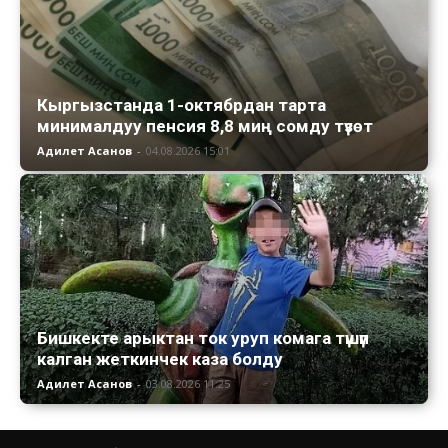
Кыргызстанда 1-октябрдан тарта
минималдуу пенсия 8,8 миң сомду түзөт
Адилет Асанов
-
04.08.2026 15:01
Бишкекте арыктан ток уруп комага түшүп
калган жеткинчек каза болду
Адилет Асанов
-
03.08.2026 11:25