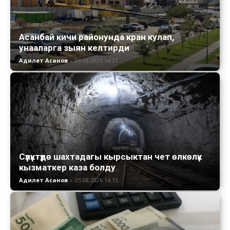
Асанбай кичи районунда кран кулап,
унааларга зыян келтирди
Адилет Асанов
-
06.08.2026 14:21
Сүлүктүдө шахтадагы кырсыктан чет өлкөлүк
кызматкер каза болду
Адилет Асанов
-
05.08.2026 14:15