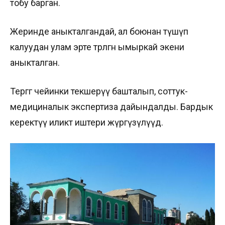
тобу барган.
Жеринде аныкталгандай, ал боюнан түшүп
калуудан улам эрте төрөлгөн ымыркай экени
аныкталган.
Тергөөгө чейинки текшерүү башталып, соттук-
медициналык экспертиза дайындалды. Бардык
керектүү иликтөө иштери жүргүзүлүүдө.