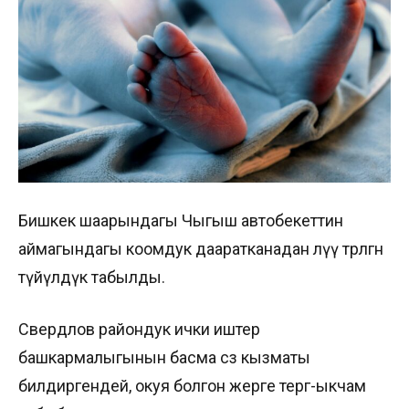
Бишкек шаарындагы Чыгыш автобекеттин
аймагындагы коомдук дааратканадан өлүү төрөлгөн
түйүлдүк табылды.
Свердлов райондук ички иштер
башкармалыгынын басма сөз кызматы
билдиргендей, окуя болгон жерге тергөө-ыкчам