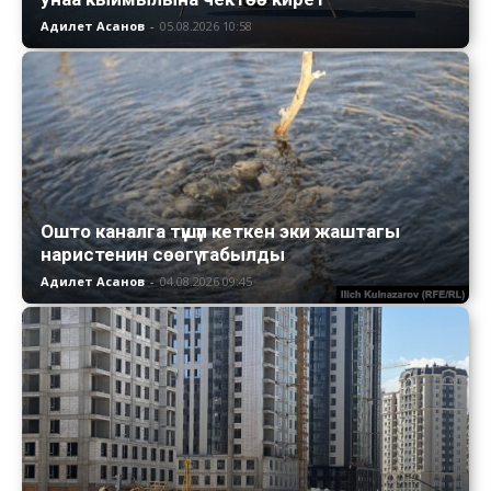
Адилет Асанов
-
05.08.2026 10:58
Ошто каналга түшүп кеткен эки жаштагы
наристенин сөөгү табылды
Адилет Асанов
-
04.08.2026 09:45