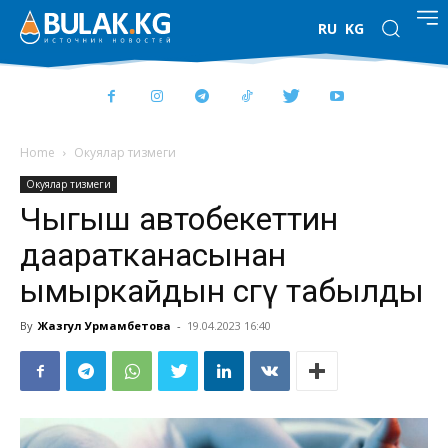
RU
KG
Home
Окуялар тизмеги
Окуялар тизмеги
Чыгыш автобекеттин
дааратканасынан
ымыркайдын сөөгү табылды
By
Жазгул Урмамбетова
-
19.04.2023 16:40