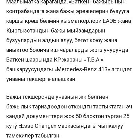
Маалыматка караганда, «Баткен» бажысынын
контрабандага жана бажы эрежелерин бузууга
каршы күрөшүү бөлүмүнүн кызматкерлери ЕАЭБ жана
Кыргызстандын бажы мыйзамдарын
бузуулардын алдын алуу, бөгөт коюу жана
аныктоо боюнча иш-чараларды жүргүзүү учурунда
Баткен шаарында КР жараны «Т.Б.А.»
башкаруусундагы «Mercedes-Benz 413» үлгүсүндөгү
унааны текшерүүгө алышкан.
Бажы текшерүүсүндө унаанын жүк бөлүгүнөн
бажылык тариздөөдөн өткөндүгүн тастыктаган эч
кандай документтери жок 50 блоктон турган 25
куту «Esse Change» маркасындагы чыпкалуу
тамекилер табылган.