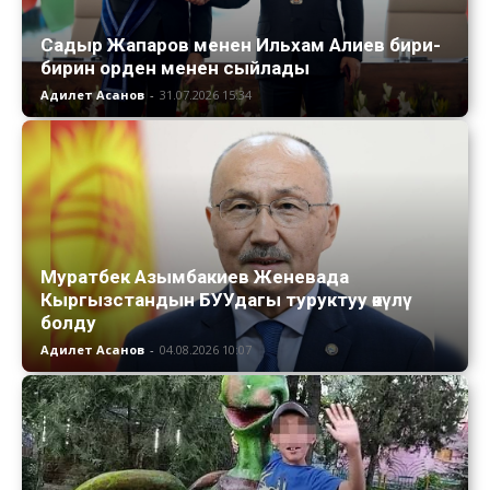
Садыр Жапаров менен Ильхам Алиев бири-
бирин орден менен сыйлады
Адилет Асанов
-
31.07.2026 15:34
Муратбек Азымбакиев Женевада
Кыргызстандын БУУдагы туруктуу өкүлү
болду
Адилет Асанов
-
04.08.2026 10:07