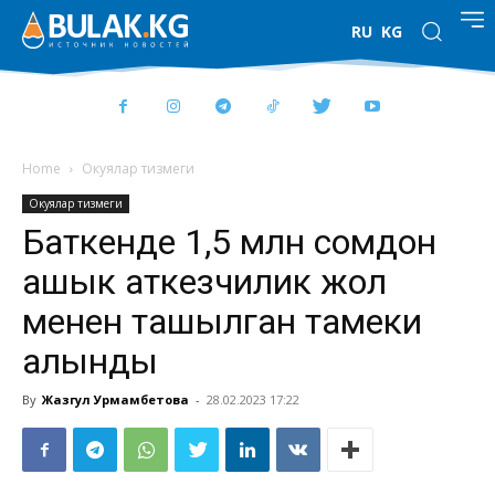
RU
KG
Home
Окуялар тизмеги
Окуялар тизмеги
Баткенде 1,5 млн сомдон
ашык аткезчилик жол
менен ташылган тамеки
алынды
By
Жазгул Урмамбетова
-
28.02.2023 17:22