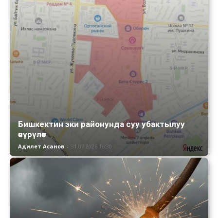
Бишкектин эки районунда суу убактылуу
өчүрүлөт
Адилет Асанов
-
31.07.2026 16:30