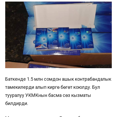
Баткенде 1.5 млн сомдон ашык контрабандалык
тамекилерди алып кирүүгө бөгөт коюлду. Бул
тууралуу УКМКнын басма сөз кызматы
билдирди.