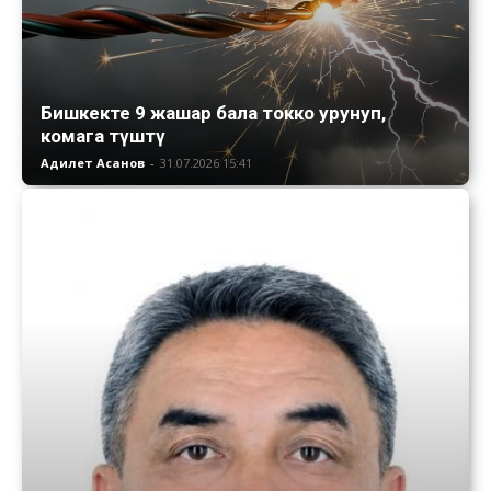
Бишкекте 9 жашар бала токко урунуп,
комага түштү
Адилет Асанов
-
31.07.2026 15:41