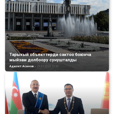
Тарыхый объекттерди сактоо боюнча
мыйзам долбоору сунушталды
Адилет Асанов
-
29.07.2026 12:32