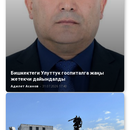
Бишкектеги Улуттук госпиталга жаңы
жетекчи дайындалды
Адилет Асанов
-
31.07.2026 17:40