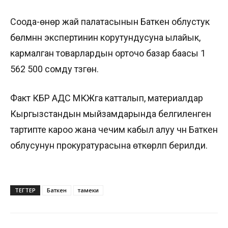
Соода-өнөр жай палатасынын Баткен облустук
бөлүмүнүн экспертинин корутундусуна ылайык,
кармалган товарлардын орточо базар баасы 1
562 500 сомду түзгөн.
Факт КБР АДС МКЖга катталып, материалдар
Кыргызстандын мыйзамдарында белгиленген
тартипте кароо жана чечим кабыл алуу үчүн Баткен
облусунун прокуратурасына өткөрүлүп берилди.
ТЕГТЕР
Баткен
тамеки