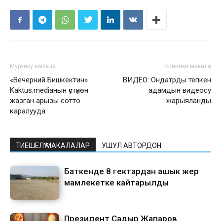
Мурунку макала
Кийинки макала
«Вечерний Бишкектин»
ВИДЕО: Ондатрды тепкен
Kaktus.mediaнын үстүнөн
адамдын видеосу
жазган арызы сотто
жарыяланды
каралууда
ТИЕШЕЛҮҮ МАКАЛАЛАР
УШУЛ АВТОРДОН
Баткенде 8 гектардан ашык жер
мамлекетке кайтарылды
Президент Садыр Жапаров