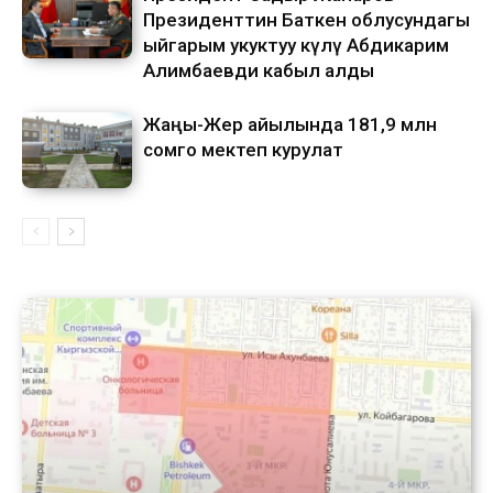
Президенттин Баткен облусундагы
ыйгарым укуктуу өкүлү Абдикарим
Алимбаевди кабыл алды
Жаңы-Жер айылында 181,9 млн
сомго мектеп курулат