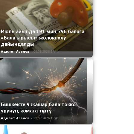
Июль айында 191 миң 796 балага
«Бала ырысы» жөлөкпулу
дайындалды
Адилет Асанов
-
05.08.2026 14:11
Бишкекте 9 жашар бала токко
урунуп, комага түштү
Адилет Асанов
-
31.07.2026 15:41