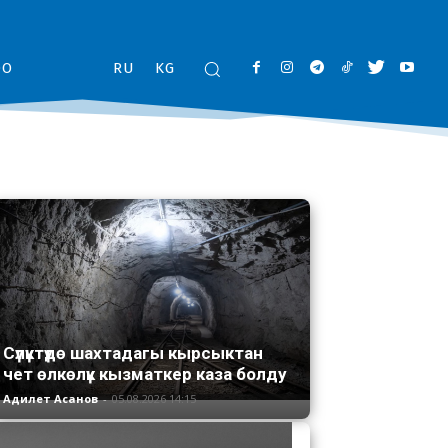
ОО
RU
KG
Сүлүктүдө шахтадагы кырсыктан
чет өлкөлүк кызматкер каза болду
Адилет Асанов
-
05.08.2026 14:15