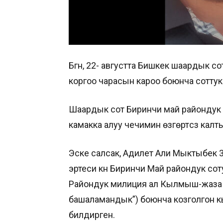
Бүгүн, 22- августта Бишкек шаардык
коргоо чарасын кароо боюнча соттук 
Шаардык сот Биринчи май райондук с
камакка алуу чечимин өзгөртүүсүз кал
Эске салсак, Адилет Али Мыктыбек 
эртеси күнү Биринчи Май райондук со
Райондук милиция ал Кылмыш-жаза 
башаламандык”) боюнча козголгон 
билдирген.