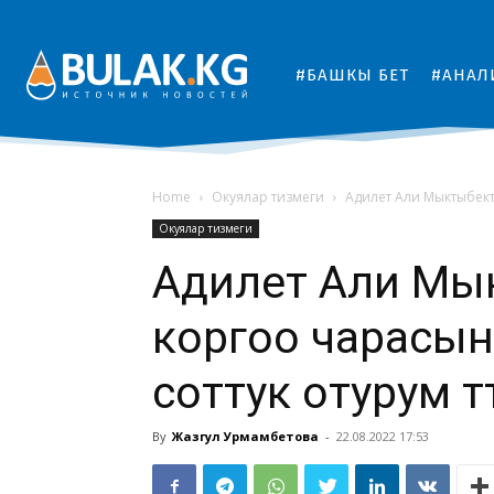
#БАШКЫ БЕТ
#АНАЛ
Home
Окуялар тизмеги
Адилет Али Мыктыбект
Окуялар тизмеги
Адилет Али Мы
коргоо чарасын
соттук отурум өт
By
Жазгул Урмамбетова
-
22.08.2022 17:53