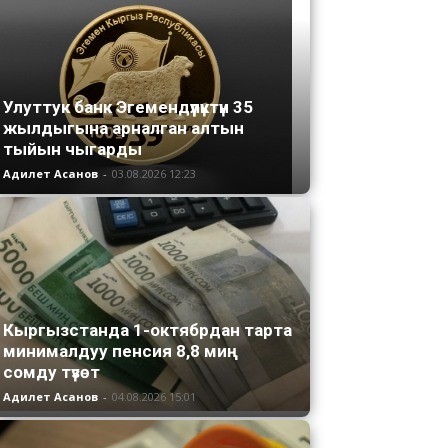
Улуттук банк Эгемендүүлүктүн 35
жылдыгына арналган алтын
тыйын чыгарды
Адилет Асанов
-
03.08.2026 12:23
Кыргызстанда 1-октябрдан тарта
минималдуу пенсия 8,8 миң
сомду түзөт
Адилет Асанов
-
04.08.2026 15:01