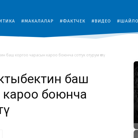
ИТИКА
#МАКАЛАЛАР
#ФАКТЧЕК
#ВИДЕО
#ШАЙЛ
ин баш коргоо чарасын кароо боюнча соттук отурум өттү
ктыбектин баш
 кароо боюнча
тү