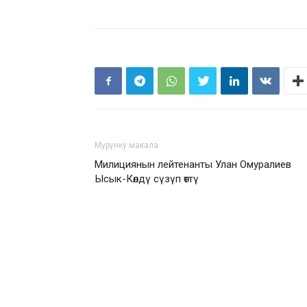
Мурунку макала
Милициянын лейтенанты Улан Омуралиев
Ысык-Көлдү сүзүп өттү