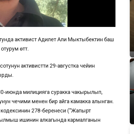
 сотунда активист Адилет Али Мыктыбектин баш
отурум өттү.
отунун активистти 29-августка чейин
тырды.
30-июнда милицияга суракка чакырылып,
тунун чечими менен бир айга камакка алынган.
кодексинин 278-беренеси (“Жапырт
кылмыш ишинин алкагында кармалганын