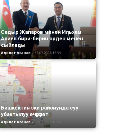
Садыр Жапаров менен Ильхам
Алиев бири-бирин орден менен
сыйлады
Адилет Асанов
-
31.07.2026 15:34
Бишкектин эки районунда суу
убактылуу өчүрүлөт
Адилет Асанов
-
31.07.2026 16:30