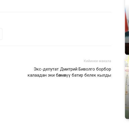
Кийинки макала
Экс-депутат Дмитрий Биволго борбор
калаадан эки бөлмөлүү батир белек кылды