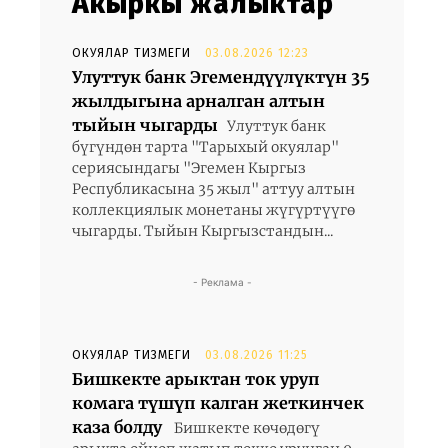
Акыркы жаңлыктар
ОКУЯЛАР ТИЗМЕГИ
03.08.2026 12:23
Улуттук банк Эгемендүүлүктүн 35
жылдыгына арналган алтын
тыйын чыгарды
Улуттук банк
бүгүндөн тарта "Тарыхый окуялар"
сериясындагы "Эгемен Кыргыз
Республикасына 35 жыл" аттуу алтын
коллекциялык монетаны жүгүртүүгө
чыгарды. Тыйын Кыргызстандын...
- Реклама -
ОКУЯЛАР ТИЗМЕГИ
03.08.2026 11:25
л
Бишкекте арыктан ток уруп
комага түшүп калган жеткинчек
каза болду
Бишкекте көчөдөгү