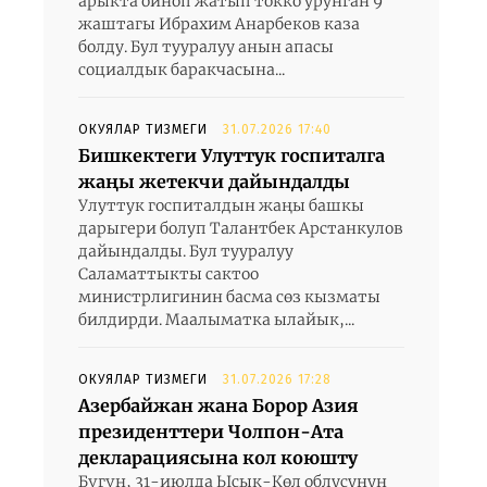
арыкта ойноп жатып токко урунган 9
жаштагы Ибрахим Анарбеков каза
болду. Бул тууралуу анын апасы
социалдык баракчасына...
ОКУЯЛАР ТИЗМЕГИ
31.07.2026 17:40
Бишкектеги Улуттук госпиталга
жаңы жетекчи дайындалды
Улуттук госпиталдын жаңы башкы
дарыгери болуп Талантбек Арстанкулов
дайындалды. Бул тууралуу
Саламаттыкты сактоо
министрлигинин басма сөз кызматы
билдирди. Маалыматка ылайык,...
ОКУЯЛАР ТИЗМЕГИ
31.07.2026 17:28
Азербайжан жана Борор Азия
президенттери Чолпон-Ата
декларациясына кол коюшту
Бүгүн, 31-июлда Ысык-Көл облусунун