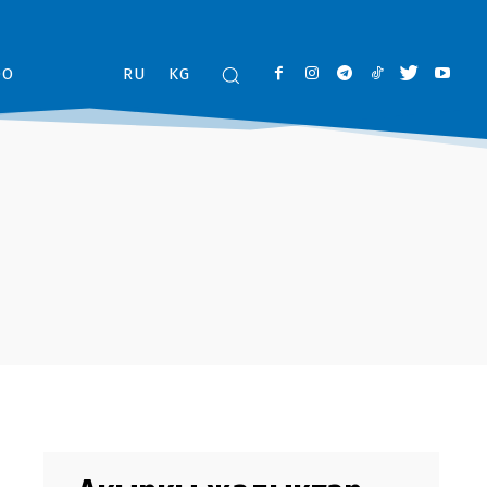
ОО
RU
KG