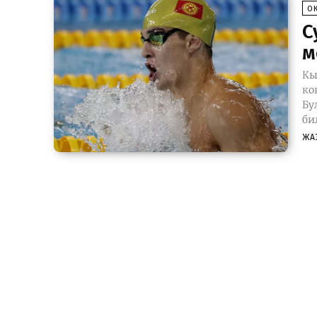
О
С
м
Кы
ко
Бу
ЖА