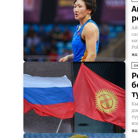
А
р
Ай
са
көтөрүлдү. Жа
Po
ЖА
О
Р
б
т
Кы
до
ту
из
ЖА