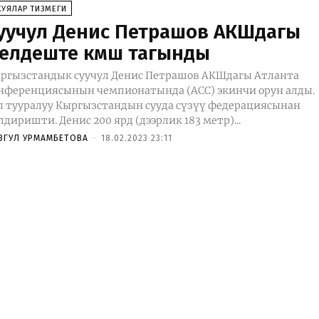
КУЯЛАР ТИЗМЕГИ
уучул Денис Петрашов АКШдагы
елдеште күмүш тагынды
ргызстандык суучул Денис Петрашов АКШдагы Атланта
нференциясынын чемпионатында (ACC) экинчи орун алды.
л тууралуу Кыргызстандын сууда сүзүү федерациясынан
билдиришти. Денис 200 ярд (дээрлик 183 метр)...
ЗГУЛ УРМАМБЕТОВА
-
18.02.2023 23:11