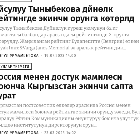
йсулуу Тыныбекова дүйнөлүк
ейтингде экинчи орунга көтөрүлдү
сулуу Тыныбекова Дүйнөлүк күрөш уюмунун 62 кг
лмактагы балбандар арасындагы рейтингинде 2-орунга
ңыланган рейтинг Будапештте (Венгрия) өткөн
lyak Imre&Varga Janos Memorial эл аралык рейтингдик...
ЗГУЛ УРМАМБЕТОВА
-
19.07.2023 14:00
КУЯЛАР ТИЗМЕГИ
оссия менен достук мамилеси
оюнча Кыргызстан экинчи сапта
урат
ргызстан постсоветтик өлкөлөр арасында Россия менен
стук мамилеси боюнча рейтингде экинчи орунду ээледи. Бу
уралуу РФтин Коммуникацияны өнүктүрүү боюнча улуттук
илдөө институтунун директорунун орун...
ЗГУЛ УРМАМБЕТОВА
-
23.03.2023 14:02