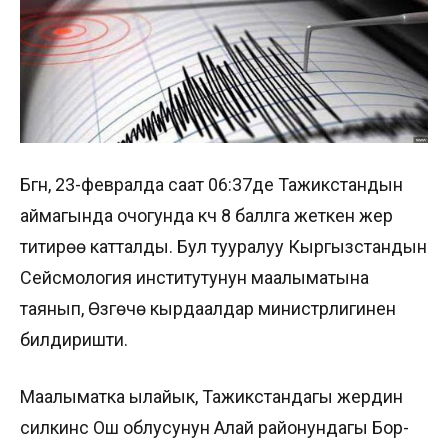
Бүгүн, 23-февралда саат 06:37де Тажикстандын
аймагында очогунда күчү 8 баллга жеткен жер
титирөө катталды. Бул тууралуу Кыргызстандын
Сейсмология институтунун маалыматына
таянып, Өзгөчө кырдаалдар министрлигинен
билдиришти.
Маалыматка ылайык, Тажикстандагы жердин
силкинүүсү Ош облусунун Алай районундагы Бор-