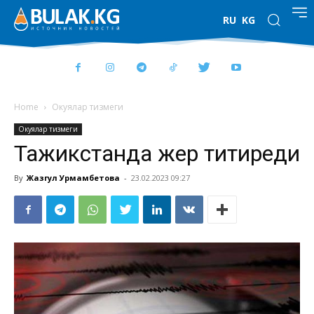
RU
KG
Home
Окуялар тизмеги
Окуялар тизмеги
Тажикстанда жер титиреди
By
Жазгул Урмамбетова
-
23.02.2023 09:27