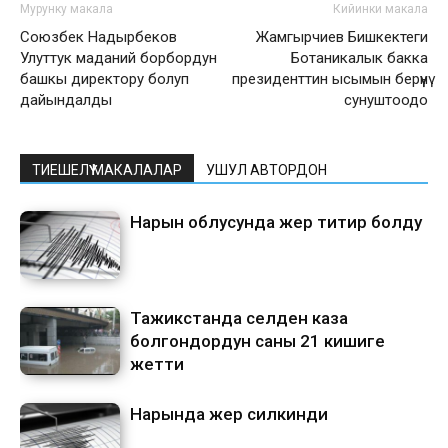
Мурунку макала
Кийинки макала
Союзбек Надырбеков
Жамгырчиев Бишкектеги
Улуттук маданий борбордун
Ботаникалык бакка
башкы директору болуп
президенттин ысымын берүүнү
дайындалды
сунуштоодо
ТИЕШЕЛҮҮ МАКАЛАЛАР
УШУЛ АВТОРДОН
Нарын облусунда жер титирөө болду
Тажикстанда селден каза
болгондордун саны 21 кишиге
жетти
Нарында жер силкинди