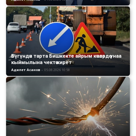
Бүгүндөн тарта Бишкекте айрым көчөлөрдө унаа
кыймылына чектөө кирет
Адилет Асанов
-
05.08.2026 10:58