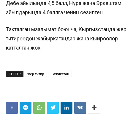
Дөбө айылында 4,5 балл, Нура жана Эркештам
айылдарында 4 баллга чейин сезилген.
Такталган маалымат боюнча, Кыргызстанда жер
титирөөдөн жабыркагандар жана кыйроолор
катталган жок.
ТЕГТЕР
жер титирөө
Тажикстан