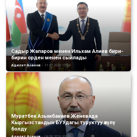
Садыр Жапаров менен Ильхам Алиев бири-
бирин орден менен сыйлады
Адилет Асанов
-
31.07.2026 15:34
Муратбек Азымбакиев Женевада
Кыргызстандын БУУдагы туруктуу өкүлү
болду
Адилет Асанов
-
04.08.2026 10:07