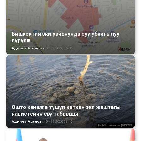
Бишкектин эки районунда суу убактылуу
өчүрүлөт
Адилет Асанов
-
31.07.2026 16:30
Ошто каналга түшүп кеткен эки жаштагы
наристенин сөөгү табылды
Адилет Асанов
-
04.08.2026 09:45