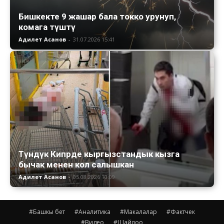
Бишкекте 9 жашар бала токко урунуп,
комага түштү
Адилет Асанов
-
31.07.2026 15:41
Түндүк Кипрде кыргызстандык кызга
бычак менен кол салышкан
Адилет Асанов
-
05.08.2026 10:09
#Башкы бет
#Аналитика
#Макалалар
#Фактчек
#Видео
#Шайлоо