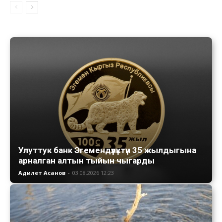
Улуттук банк Эгемендүүлүктүн 35 жылдыгына
арналган алтын тыйын чыгарды
Адилет Асанов
-
03.08.2026 12:23