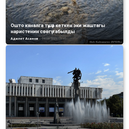
Ошто каналга түшүп кеткен эки жаштагы
наристенин сөөгү табылды
Адилет Асанов
-
04.08.2026 09:45