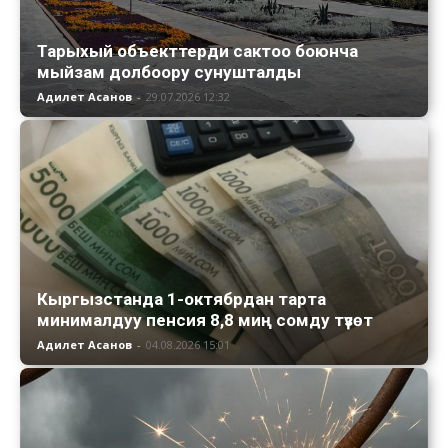
Тарыхый объекттерди сактоо боюнча
мыйзам долбоору сунушталды
Адилет Асанов
-
29.07.2026 12:32
Кыргызстанда 1-октябрдан тарта
минималдуу пенсия 8,8 миң сомду түзөт
Адилет Асанов
-
04.08.2026 15:01