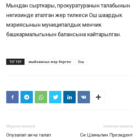
Мындан сырткары, прокуратуранын талабынын
негизинде аталган жер тилкеси Ош шаардык
мэриясынын муниципалдык менчик
башкармалыгынын балансына кайтарылган.
ТЕГТЕР
мыйзамсыз жер берген
Ош
Мурунку макала
Кийинки макала
Опузалап акча талап
Си Цзиньпин Президент