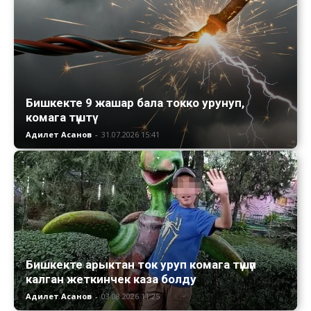
Бишкекте 9 жашар бала токко урунуп,
комага түштү
Адилет Асанов
-
31.07.2026 15:41
Бишкекте арыктан ток уруп комага түшүп
калган жеткинчек каза болду
Адилет Асанов
-
03.08.2026 11:25