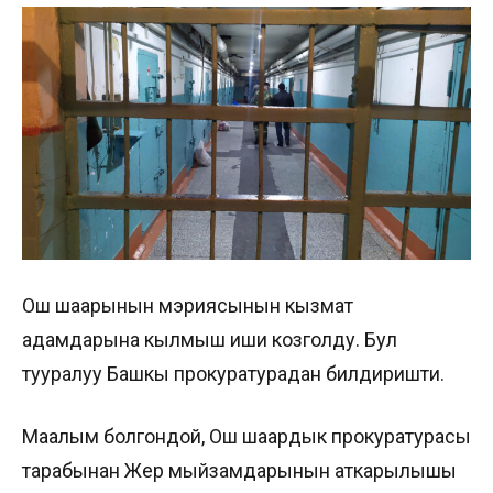
Ош шаарынын мэриясынын кызмат
адамдарына кылмыш иши козголду. Бул
тууралуу Башкы прокуратурадан билдиришти.
Маалым болгондой, Ош шаардык прокуратурасы
тарабынан Жер мыйзамдарынын аткарылышы