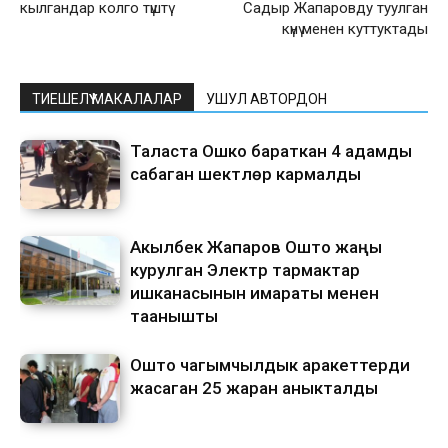
кылгандар колго түштү
Садыр Жапаровду туулган
күнү менен куттуктады
ТИЕШЕЛҮҮ МАКАЛАЛАР
УШУЛ АВТОРДОН
Таласта Ошко бараткан 4 адамды
сабаган шектүүлөр кармалды
Акылбек Жапаров Ошто жаңы
курулган Электр тармактар
ишканасынын имараты менен
таанышты
Ошто чагымчылдык аракеттерди
жасаган 25 жаран аныкталды