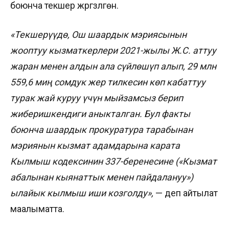
боюнча текшерүү жүргүзүлгөн.
«Текшерүүдө, Ош шаардык мэриясынын
жооптуу кызматкерлери 2021-жылы Ж.С. аттуу
жаран менен алдын ала сүйлөшүп алып, 29 млн
559,6 миң сомдук жер тилкесин көп кабаттуу
турак жай куруу үчүн мыйзамсыз берип
жиберишкендиги аныкталган. Бул факты
боюнча шаардык прокуратура тарабынан
мэриянын кызмат адамдарына карата
Кылмыш кодексинин 337-беренесине («Кызмат
абалынан кыянаттык менен пайдалануу»)
ылайык кылмыш иши козголду»,
— деп айтылат
маалыматта.