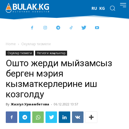
RU
KG
Home
Окуялар тизмеги
Окуялар тизмеги
Негизги жаңылыктар
Ошто жерди мыйзамсыз
берген мэрия
кызматкерлерине иш
козголду
By
Жазгул Урмамбетова
-
06.12.2022 13:57