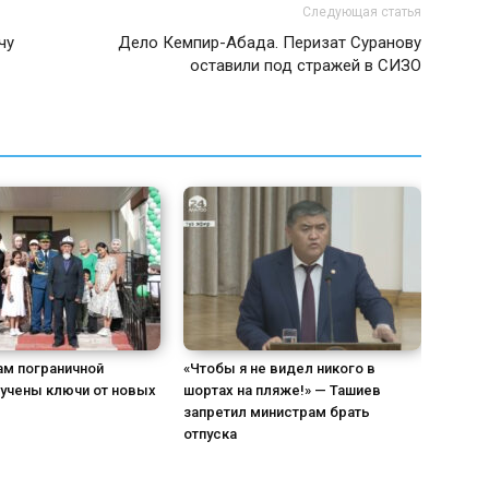
Следующая статья
чу
Дело Кемпир-Абада. Перизат Суранову
оставили под стражей в СИЗО
ам пограничной
«Чтобы я не видел никого в
учены ключи от новых
шортах на пляже!» — Ташиев
запретил министрам брать
отпуска