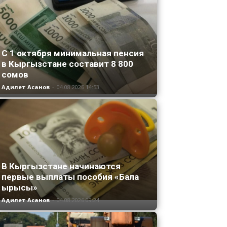
С 1 октября минимальная пенсия
в Кыргызстане составит 8 800
сомов
Адилет Асанов
-
04.08.2026 14:53
В Кыргызстане начинаются
первые выплаты пособия «Бала
ырысы»
Адилет Асанов
-
04.08.2026 09:24