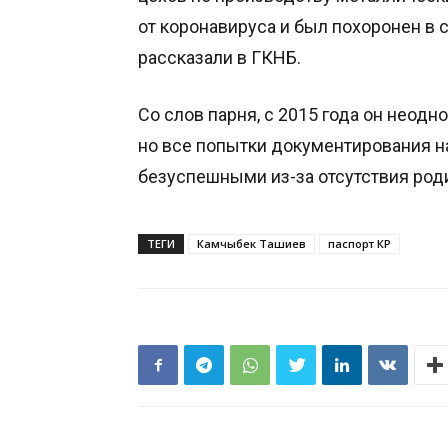
от коронавируса и был похоронен в 
рассказали в ГКНБ.
Со слов парня, с 2015 года он неод
но все попытки документирования 
безуспешными из-за отсутствия род
ТЕГИ
Камчыбек Ташиев
паспорт КР