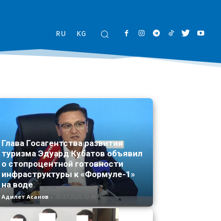
RU
KG
Глава Госагентства развития
туризма Эдуард Кубатов объявил
о стопроцентной готовности
инфраструктуры к «Формуле-1»
на воде
Адилет Асанов
-
30.07.2026 10:49