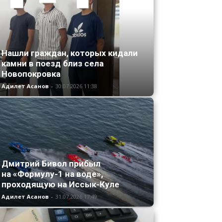
Нашли граждан, которых кидали
камни в поезд близ села
Новопокровка
Адилет Асанов
-
30.07.2026 11:38
Дмитрий Бивол прибыл
на «Формулу-1 на воде»,
проходящую на Иссык-Куле
Адилет Асанов
-
31.07.2026 17:49