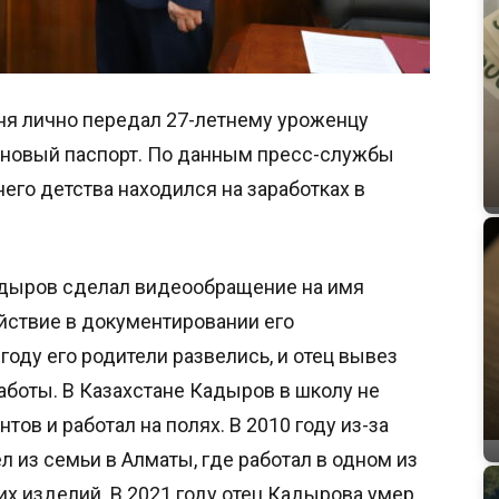
ня лично передал 27-летнему уроженцу
 новый паспорт. По данным пресс-службы
него детства находился на заработках в
адыров сделал видеообращение на имя
йствие в документировании его
году его родители развелись, и отец вывез
работы. В Казахстане Кадыров в школу не
тов и работал на полях. В 2010 году из-за
 из семьи в Алматы, где работал в одном из
х изделий. В 2021 году отец Кадырова умер