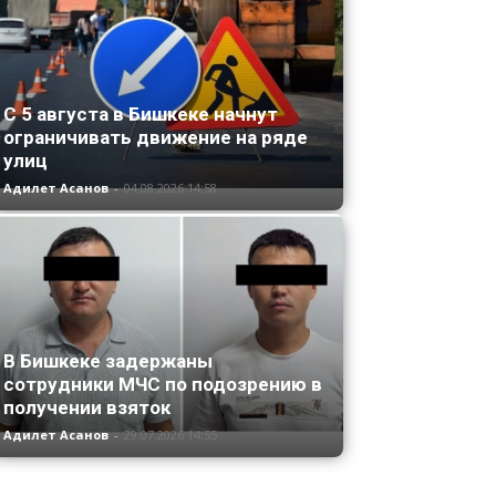
С 5 августа в Бишкеке начнут
ограничивать движение на ряде
улиц
Адилет Асанов
-
04.08.2026 14:58
В Бишкеке задержаны
сотрудники МЧС по подозрению в
получении взяток
Адилет Асанов
-
29.07.2026 14:55