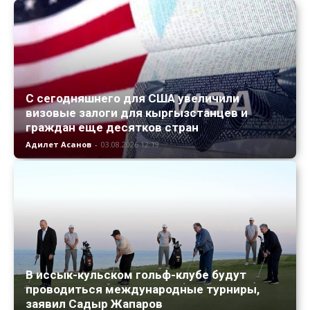
С сегодняшнего для США увеличили
визовые залоги для кыргызстанцев и
граждан еще десятков стран
Адилет Асанов
-
03.08.2026 12:19
В иссык-кульском гольф-клубе будут
проводиться международные турниры,
заявил Садыр Жапаров