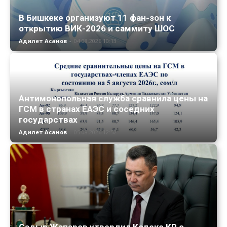
В Бишкеке организуют 11 фан-зон к
открытию ВИК-2026 и саммиту ШОС
Адилет Асанов
-
04.08.2026 10:13
Антимонопольная служба сравнила цены на
ГСМ в странах ЕАЭС и соседних
государствах
Адилет Асанов
-
05.08.2026 12:52
Садыр Жапаров утвердил Кодекс КР о