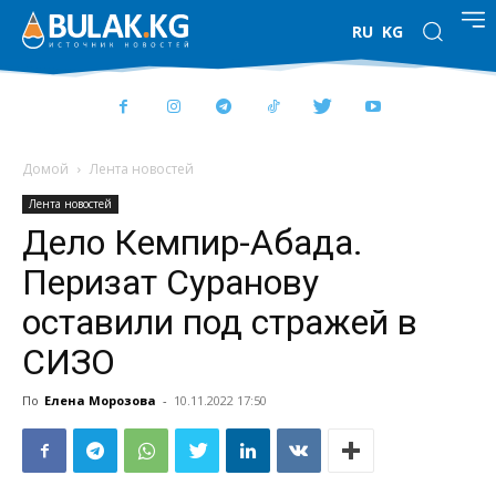
RU
KG
Домой
Лента новостей
Лента новостей
Дело Кемпир-Абада.
Перизат Суранову
оставили под стражей в
СИЗО
По
Елена Морозова
-
10.11.2022 17:50