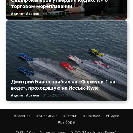
торговом мореплавании
Адилет Асанов
-
06.08.2026 11:54
Дмитрий Бивол прибыл на «Формулу-1 на
воде», проходящую на Иссык-Куле
Адилет Асанов
-
31.07.2026 17:49
#Главная
#Аналитика
#Статьи
#Фактчек
#Видео
#Выборы
© BULAK.kg - Источник новостей. ОО "Масс Медиа Групп".