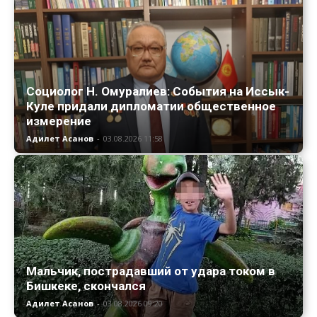
Социолог Н. Омуралиев: События на Иссык-
Куле придали дипломатии общественное
измерение
Адилет Асанов
-
03.08.2026 11:58
Мальчик, пострадавший от удара током в
Бишкеке, скончался
Адилет Асанов
-
03.08.2026 09:20