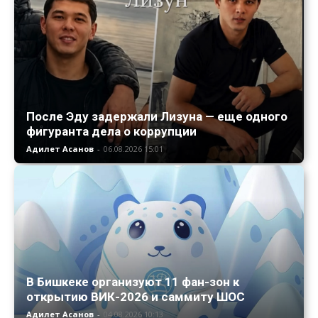
После Эду задержали Лизуна — еще одного
фигуранта дела о коррупции
Адилет Асанов
-
06.08.2026 15:01
В Бишкеке организуют 11 фан-зон к
открытию ВИК-2026 и саммиту ШОС
Адилет Асанов
-
04.08.2026 10:13