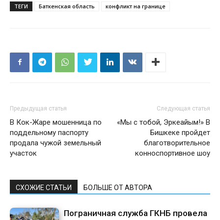
ТЕГИ
Баткенская область
конфликт на границе
Предыдущая статья
Следующая статья
В Кок-Жаре мошенница по
«Мы с тобой, Эркеайым!» В
поддельному паспорту
Бишкеке пройдет
продала чужой земельный
благотворительное
участок
конноспортивное шоу
СХОЖИЕ СТАТЬИ
БОЛЬШЕ ОТ АВТОРА
Пограничная служба ГКНБ провела