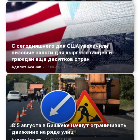
С сегодняшнего для США увеличили
визовые залоги для кыргызстанцев и
граждан еще десятков стран
Адилет Асанов
-
03.08.2026 12:19
С 5 августа в Бишкеке начнут ограничивать
движение на ряде улиц
Адилет Асанов
-
04.08.2026 14:58