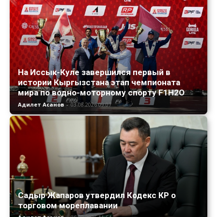
На Иссык-Куле завершился первый в
истории Кыргызстана этап чемпионата
мира по водно-моторному спорту F1H2O
Адилет Асанов
-
03.08.2026 09:07
Садыр Жапаров утвердил Кодекс КР о
торговом мореплавании