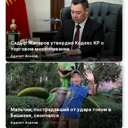
Садыр Жапаров утвердил Кодекс КР о
торговом мореплавании
Адилет Асанов
-
06.08.2026 11:54
Мальчик, пострадавший от удара током в
Бишкеке, скончался
Адилет Асанов
-
03.08.2026 09:20