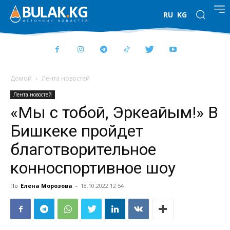
RU
KG
Домой
Лента новостей
Лента новостей
«Мы с тобой, Эркеайым!» В
Бишкеке пройдет
благотворительное
конноспортивное шоу
По
Елена Морозова
-
18.10.2022 12:54