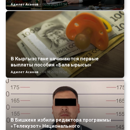
Адилет Асанов
-
06.08.2026 11:54
В Кыргызстане начинаются первые
выплаты пособия «Бала ырысы»
Адилет Асанов
-
04.08.2026 09:24
В Бишкеке избили редактора программы
«Телекузот» Национального