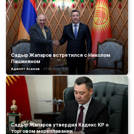
Садыр Жапаров встретился с Николом
Пашиняном
Адилет Асанов
-
07.08.2026 11:26
Садыр Жапаров утвердил Кодекс КР о
торговом мореплавании