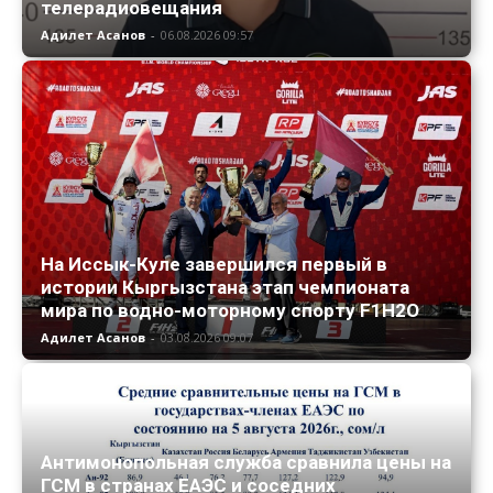
телерадиовещания
Адилет Асанов
-
06.08.2026 09:57
На Иссык-Куле завершился первый в
истории Кыргызстана этап чемпионата
мира по водно-моторному спорту F1H2O
Адилет Асанов
-
03.08.2026 09:07
Антимонопольная служба сравнила цены на
ГСМ в странах ЕАЭС и соседних