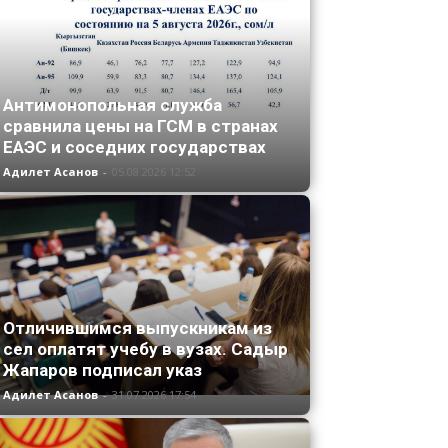
Антимонопольная служба
сравнила цены на ГСМ в странах
ЕАЭС и соседних государствах
Адилет Асанов
-
05.08.2026 12:52
Отличившимся выпускникам из
сел оплатят учебу в вузах. Садыр
Жапаров подписал указ
Адилет Асанов
-
31.07.2026 17:54