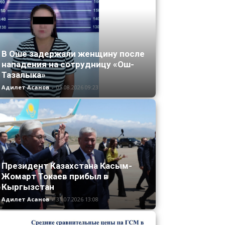
В Оше задержали женщину после
нападения на сотрудницу «Ош-
Тазалыка»
Адилет Асанов
-
05.08.2026 09:23
Президент Казахстана Касым-
Жомарт Токаев прибыл в
Кыргызстан
Адилет Асанов
-
31.07.2026 13:08