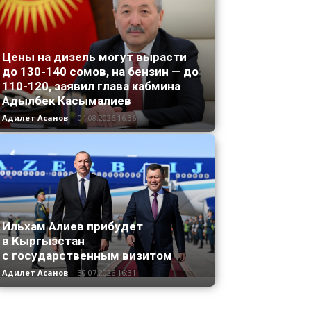
Цены на дизель могут вырасти
до 130-140 сомов, на бензин — до
110-120, заявил глава кабмина
Адылбек Касымалиев
Адилет Асанов
-
04.08.2026 16:36
Ильхам Алиев прибудет
в Кыргызстан
с государственным визитом
Адилет Асанов
-
30.07.2026 16:31