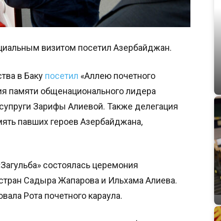
циальным визитом посетил Азербайджан.
ства в Баку
посетил
«Аллею почетного
ия памяти общенационального лидера
 супруги Зарифы Алиевой. Также делегация
ять павших героев Азербайджана,
«Загульба» состоялась церемония
стран Садыра Жапарова и Ильхама Алиева.
вала Рота почетного караула.