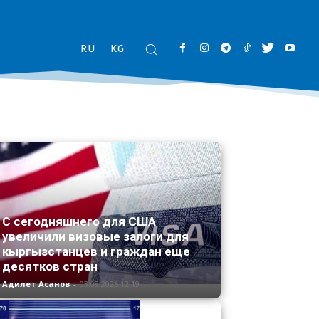
RU
KG
С сегодняшнего для США
увеличили визовые залоги для
кыргызстанцев и граждан еще
десятков стран
Адилет Асанов
-
03.08.2026 12:19