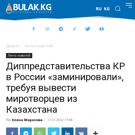
RU
KG
Домой
Лента новостей
Лента новостей
Диппредставительства КР
в России «заминировали»,
требуя вывести
миротворцев из
Казахстана
По
Елена Морозова
-
11.01.2022 17:08