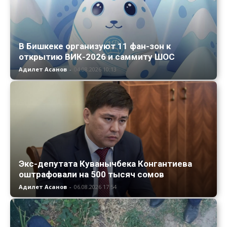
В Бишкеке организуют 11 фан-зон к
открытию ВИК-2026 и саммиту ШОС
Адилет Асанов
-
04.08.2026 10:13
Экс-депутата Куванычбека Конгантиева
оштрафовали на 500 тысяч сомов
Адилет Асанов
-
06.08.2026 17:54