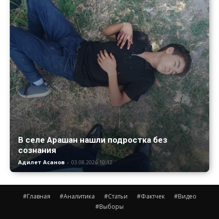
В селе Арашан нашли подростка без
сознания
Адилет Асанов
-
03.08.2026 10:12
#Главная
#Аналитика
#Статьи
#Фактчек
#Видео
#Выборы