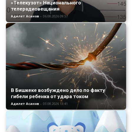
«Телекузот» Национального
телерадиовещания
Адилет Асанов
-
06.08.2026 09:57
В Бишкеке возбуждено дело по факту
гибели ребенка от удара током
Адилет Асанов
-
03.08.2026 13:41