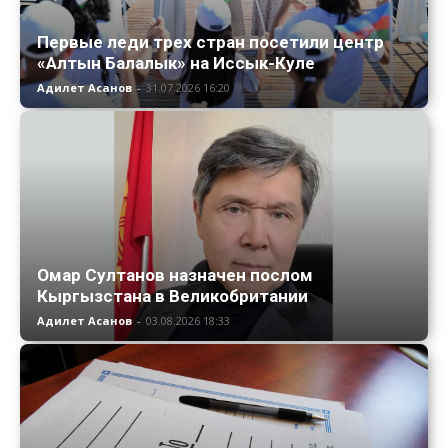
Первые леди трех стран посетили центр
«Алтын Балалык» на Иссык-Куле
Адилет Асанов
-
31.07.2026 16:20
Омар Султанов назначен послом
Кыргызстана в Великобритании
Адилет Асанов
-
03.08.2026 18:33