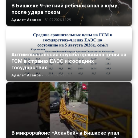
В Бишкеке 9-летний ребенок впал в кому
после удара током
Адилет Асанов
-
31.07.2026 14:25
Антимонопольная служба сравнила цены на
ГСМ в странах ЕАЭС и соседних
государствах
Адилет Асанов
-
05.08.2026 12:52
В микрорайоне «Асанбай» в Бишкеке упал