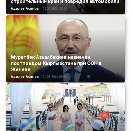
строительный кран и повредил автомобили
Адилет Асанов
-
06.08.2026 13:55
Муратбек Азымбакиев назначен
постпредом Кыргызстана при ООН в
Женеве
Адилет Асанов
-
04.08.2026 09:30