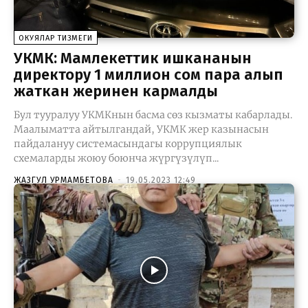
ОКУЯЛАР ТИЗМЕГИ
УКМК: Мамлекеттик ишкананын
директору 1 миллион сом пара алып
жаткан жеринен кармалды
Бул тууралуу УКМКнын басма сөз кызматы кабарлады.
Маалыматта айтылгандай, УКМК жер казынасын
пайдалануу системасындагы коррупциялык
схемаларды жоюу боюнча жүргүзүлүп...
ЖАЗГУЛ УРМАМБЕТОВА
-
19.05.2023 12:49