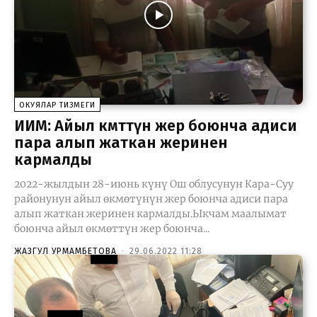
ОКУЯЛАР ТИЗМЕГИ
ИИМ: Айыл өкмөттүн жер боюнча адиси
пара алып жаткан жеринен
кармалды
2022-жылдын 28-июнь күнү Ош облусунун Кара-Суу
районунун айыл өкмөтүнүн жер боюнча адиси пара
алып жаткан жеринен кармалды.Ыкчам маалымат
боюнча айыл өкмөттүн жер боюнча...
ЖАЗГУЛ УРМАМБЕТОВА
-
29.06.2022 11:28