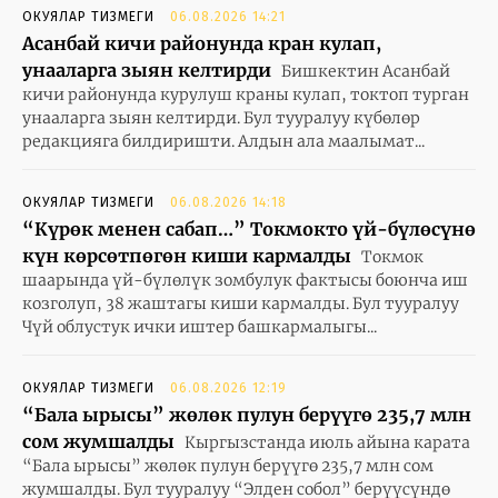
ОКУЯЛАР ТИЗМЕГИ
06.08.2026 14:21
Асанбай кичи районунда кран кулап,
унааларга зыян келтирди
Бишкектин Асанбай
кичи районунда курулуш краны кулап, токтоп турган
унааларга зыян келтирди. Бул тууралуу күбөлөр
редакцияга билдиришти. Алдын ала маалымат...
ОКУЯЛАР ТИЗМЕГИ
06.08.2026 14:18
“Күрөк менен сабап…” Токмокто үй-бүлөсүнө
күн көрсөтпөгөн киши кармалды
Токмок
шаарында үй-бүлөлүк зомбулук фактысы боюнча иш
козголуп, 38 жаштагы киши кармалды. Бул тууралуу
Чүй облустук ички иштер башкармалыгы...
ОКУЯЛАР ТИЗМЕГИ
06.08.2026 12:19
“Бала ырысы” жөлөк пулун берүүгө 235,7 млн
сом жумшалды
Кыргызстанда июль айына карата
“Бала ырысы” жөлөк пулун берүүгө 235,7 млн сом
жумшалды. Бул тууралуу “Элден собол” берүүсүндө