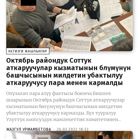
НЕГИЗГИ ЖАҢЫЛЫКТАР
Октябрь райондук Соттук
аткаруучулар кызматынын бөлүмүнүн
башчысынын милдетин убактылуу
аткаруучусу пара менен кармалды
Опузалап пара алуу фактысы боюнча Бишкек
шаарынын Октябрь райондук Соттук аткаруучулар
кызматынын бөлүмүнүн башчысынын милдетин
убактылуу аткаруучусу кармалды. Бул тууралуу
Улуттук коопсуздук мамлекеттик комитетинен...
ЖАЗГУЛ УРМАМБЕТОВА
-
26.03.2022 18:32