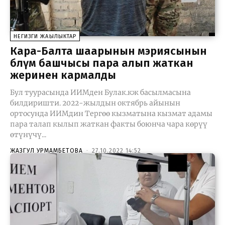
НЕГИЗГИ ЖАҢЫЛЫКТАР
Кара-Балта шаарынын мэриясынын
бөлүм башчысы пара алып жаткан
жеринен кармалды
Бул туурасында ИИМден Булак.кж басылмасына
билдиришти. 2022-жылдын октябрь айынын
ортосунда ИИМдин Тергөө кызматына кызмат адамы
пара талап кылып жаткан факты боюнча чара көрүү
өтүнүчү...
ЖАЗГУЛ УРМАМБЕТОВА
-
27.10.2022 14:52