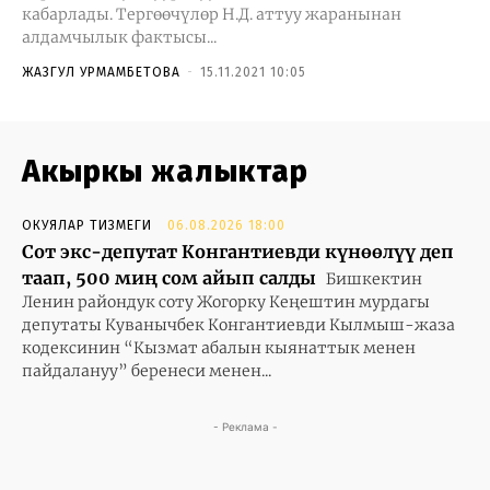
кабарлады. Тергөөчүлөр Н.Д. аттуу жаранынан
алдамчылык фактысы...
ЖАЗГУЛ УРМАМБЕТОВА
-
15.11.2021 10:05
Акыркы жаңлыктар
ОКУЯЛАР ТИЗМЕГИ
06.08.2026 18:00
Сот экс-депутат Конгантиевди күнөөлүү деп
таап, 500 миң сом айып салды
Бишкектин
Ленин райондук соту Жогорку Кеңештин мурдагы
депутаты Куванычбек Конгантиевди Кылмыш-жаза
кодексинин “Кызмат абалын кыянаттык менен
пайдалануу” беренеси менен...
- Реклама -