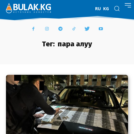
RU
KG
Тег:
пара алуу