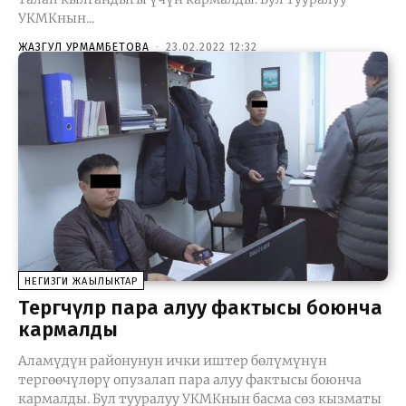
УКМКнын...
ЖАЗГУЛ УРМАМБЕТОВА
-
23.02.2022 12:32
НЕГИЗГИ ЖАҢЫЛЫКТАР
Тергөөчүлөр пара алуу фактысы боюнча
кармалды
Аламүдүн районунун ички иштер бөлүмүнүн
тергөөчүлөрү опузалап пара алуу фактысы боюнча
кармалды. Бул тууралуу УКМКнын басма сөз кызматы