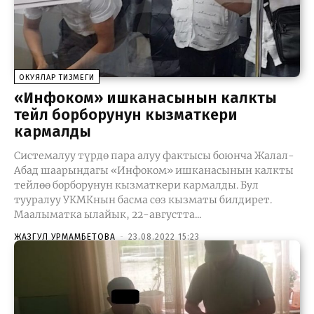
ОКУЯЛАР ТИЗМЕГИ
«Инфоком» ишканасынын калкты
тейлөө борборунун кызматкери
кармалды
Системалуу түрдө пара алуу фактысы боюнча Жалал-
Абад шаарындагы «Инфоком» ишканасынын калкты
тейлөө борборунун кызматкери кармалды. Бул
тууралуу УКМКнын басма сөз кызматы билдирет.
Маалыматка ылайык, 22-августта...
ЖАЗГУЛ УРМАМБЕТОВА
-
23.08.2022 15:23