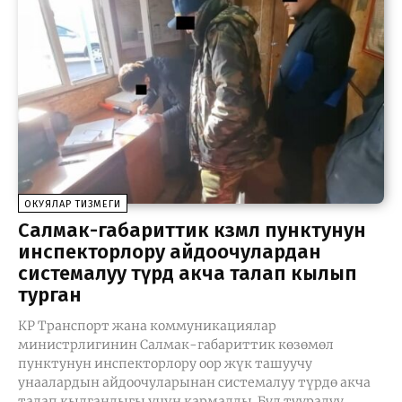
ОКУЯЛАР ТИЗМЕГИ
Салмак-габариттик көзөмөл пунктунун
инспекторлору айдоочулардан
системалуу түрдө акча талап кылып
турган
КР Транспорт жана коммуникациялар
министрлигинин Салмак-габариттик көзөмөл
пунктунун инспекторлору оор жүк ташуучу
унаалардын айдоочуларынан системалуу түрдө акча
талап кылгандыгы үчүн кармалды. Бул тууралуу