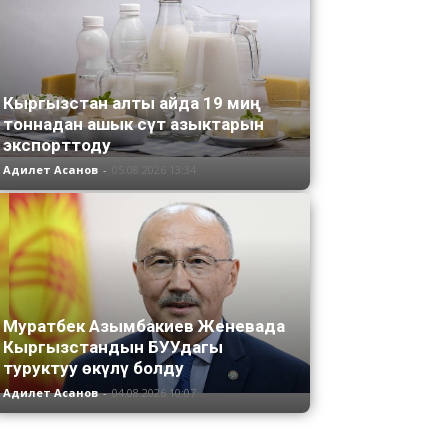
Кыргызстан алты айда 19 миң
тоннадан ашык сүт азыктарын
экспорттоду
Адилет Асанов
-
05.08.2026 13:34
Муратбек Азымбакиев Женевада
Кыргызстандын БУУдагы
туруктуу өкүлү болду
Адилет Асанов
-
04.08.2026 10:07