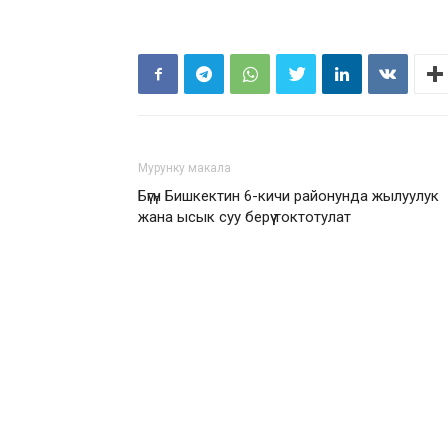
Мурунку макала
Бүгүн Бишкектин 6-кичи районунда жылуулук
жана ысык суу берүү токтотулат