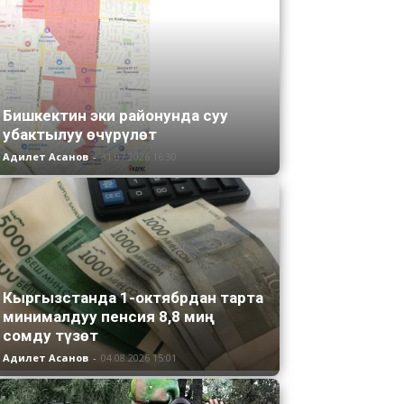
Бишкектин эки районунда суу
убактылуу өчүрүлөт
Адилет Асанов
-
31.07.2026 16:30
Кыргызстанда 1-октябрдан тарта
минималдуу пенсия 8,8 миң
сомду түзөт
Адилет Асанов
-
04.08.2026 15:01