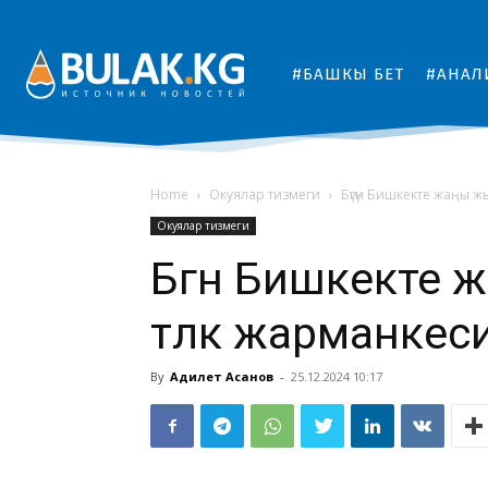
#БАШКЫ БЕТ
#АНАЛ
Home
Окуялар тизмеги
Бүгүн Бишкекте жаңы ж
Окуялар тизмеги
Бүгүн Бишкекте
түлүк жарманкес
By
Адилет Асанов
-
25.12.2024 10:17