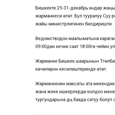
Бишкекте 25-31-декабрь күндөрү жаң
жарманкеси өтөт. Бул тууралуу Суу р
жайы министрлигинен билдиришти.
Ведомстводон маалыматына караган
09:00дөн кечки саат 18:00гө чейин ул
Жарманке Бишкек шаарынын Түгөлбай
көчөлөрүнүн кесилиштеринде өтөт.
Жарманкенин максаты ата мекендик ө
жана жеке ишкерлерди колдоо мене
тургундарына дүң баада сатуу болуп 