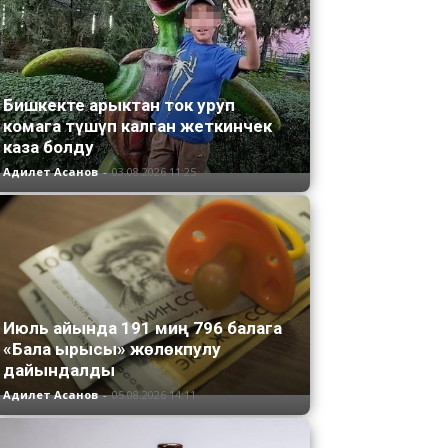
Бишкекте арыктан ток уруп
комага түшүп калган жеткинчек
каза болду
Адилет Асанов
-
03.08.2026 11:25
Июль айында 191 миң 796 балага
«Бала ырысы» жөлөкпулу
дайындалды
Адилет Асанов
-
05.08.2026 14:11