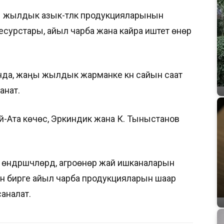
ы жылдык азык-түлүк продукцияларынын
есурстары, айыл чарба жана кайра иштетүү өнөр
да, жаңы жылдык жарманке күн сайын саат
анат.
-Ата көчөсү, Эркиндик жана К. Тыныстанов
ндүрүшчүлөрдү, агроөнөр жай ишканаларын
н бирге айыл чарба продукцияларын шаар
саналат.