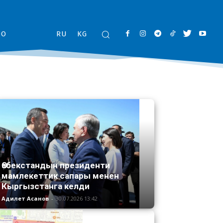
ОО
RU
KG
Өзбекстандын президенти
мамлекеттик сапары менен
Кыргызстанга келди
Адилет Асанов
-
30.07.2026 13:42