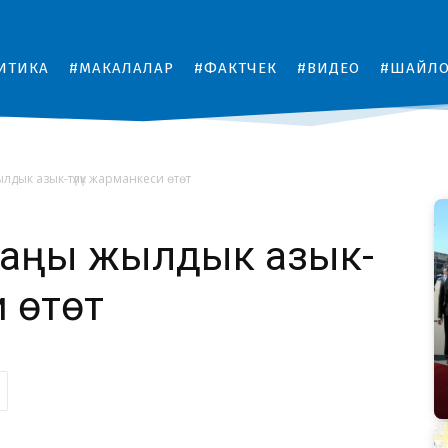
ИТИКА
#МАКАЛАЛАР
#ФАКТЧЕК
#ВИДЕО
#ШАЙЛ
ылдык азык-түлүк жарманкеси өтөт
 жаңы жылдык азык-
и өтөт