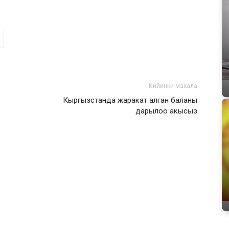
Кийинки макала
Кыргызстанда жаракат алган баланы
дарылоо акысыз