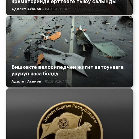
крематорийде өрттөөгө тыюу салынды
Адилет Асанов
-
04.08.2026 14:03
Бишкекте велосипедчен жигит автоунаага
урунуп каза болду
Адилет Асанов
-
05.08.2026 11:02