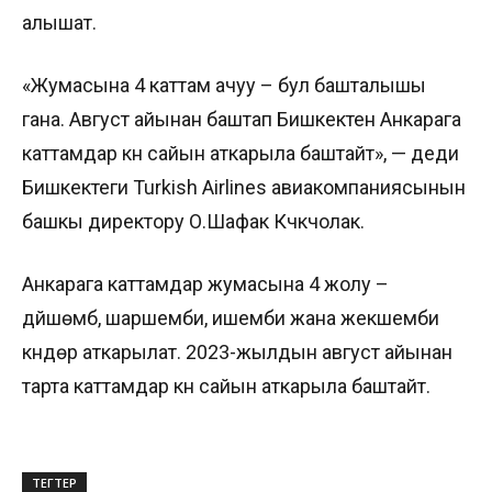
алышат.
«Жумасына 4 каттам ачуу – бул башталышы
гана. Август айынан баштап Бишкектен Анкарага
каттамдар күн сайын аткарыла баштайт», — деди
Бишкектеги Turkish Airlines авиакомпаниясынын
башкы директору О.Шафак Күчүкчолак.
Анкарага каттамдар жумасына 4 жолу –
дүйшөмбү, шаршемби, ишемби жана жекшемби
күндөрү аткарылат. 2023-жылдын август айынан
тарта каттамдар күн сайын аткарыла баштайт.
ТЕГТЕР