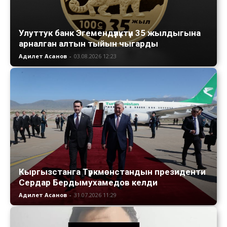
Улуттук банк Эгемендүүлүктүн 35 жылдыгына
арналган алтын тыйын чыгарды
Адилет Асанов
-
03.08.2026 12:23
Кыргызстанга Түркмөнстандын президенти
Сердар Бердымухамедов келди
Адилет Асанов
-
31.07.2026 11:29