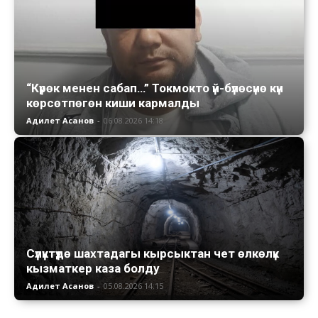
“Күрөк менен сабап…” Токмокто үй-бүлөсүнө күн
көрсөтпөгөн киши кармалды
Адилет Асанов
-
06.08.2026 14:18
Сүлүктүдө шахтадагы кырсыктан чет өлкөлүк
кызматкер каза болду
Адилет Асанов
-
05.08.2026 14:15