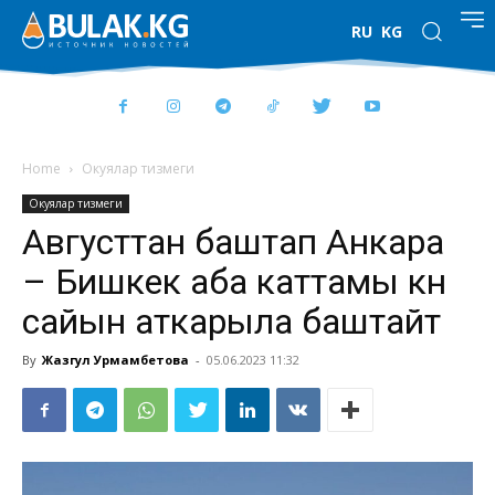
RU
KG
Home
Окуялар тизмеги
Окуялар тизмеги
Августтан баштап Анкара
– Бишкек аба каттамы күн
сайын аткарыла баштайт
By
Жазгул Урмамбетова
-
05.06.2023 11:32