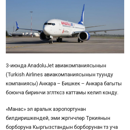
3-июнда AnadoluJet авиакомпаниясынын
(Turkish Airlines авиакомпаниясынын туунду
компаниясы) Анкара – Бишкек – Анкара багыты
боюнча биринчи үзгүлтүксүз каттамы келип конду.
«Манас» эл аралык аэропортунан
билдиришкендей, эми жүргүнчүлөр Түркиянын
борборуна Кыргызстандын борборунан түз уча