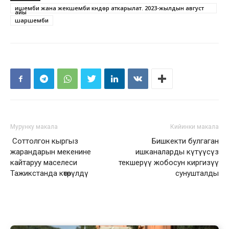
ишемби жана жекшемби күндөрү аткарылат. 2023-жылдын август
айы
шаршемби
Мурунку макала
Кийинки макала
Соттолгон кыргыз
Бишкекти булгаган
жарандарын мекенине
ишканаларды күтүүсүз
кайтаруу маселеси
текшерүү жобосун киргизүү
Тажикстанда көтөрүлдү
сунушталды