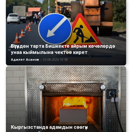
Бүгүндөн тарта Бишкекте айрым көчөлөрдө
унаа кыймылына чектөө кирет
Адилет Асанов
-
05.08.2026 10:58
Кыргызстанда адамдын сөөгүн