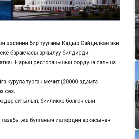
н ээсинин бир тууганы Кадыр Сайдилкан эки
 жеке баракчасы аркылуу билдирди:
 жаткан Нарын ресторанынын оордуна салына
га курула турган мечит (20000 адамга
з сөз.
өздөр айтылып, бийликке болгон сын
ы, тазабы же булганыч иштердин аркасынан