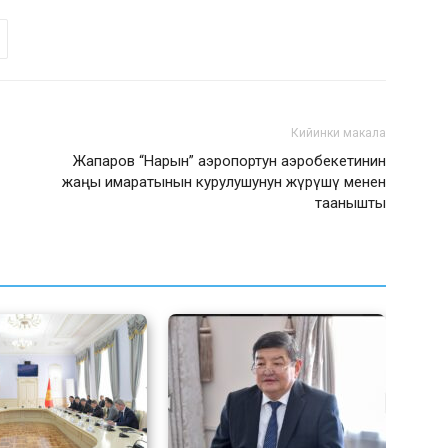
Кийинки макала
Жапаров “Нарын” аэропортун аэробекетинин
жаңы имаратынын курулушунун жүрүшү менен
таанышты