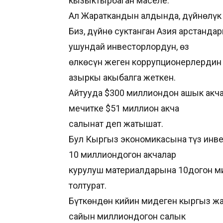
кызыктырбаган маселе.
Ал Жараткандын алдында, дүйнөлүк
Биз, дүйнө суктанган Азия арстандар
ушундай инвесторлордун, өз
өлкөсүн жеген коррупционерлердин б
азыркы акыбалга жеткен.
Айтууда $300 миллиондон ашык акч
мечитке $51 миллион акча
салынат деп жатышат.
Бул Кыргыз экономикасына түз инве
10 миллиондогон акчалар
курулуш материалдарына 10догон м
толтурат.
Бүткөндөн кийин миңдеген кыргыз 
сайын миллиондогон салык