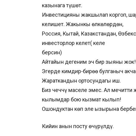
казынага түшөт.
Инвестицияны жакшылап коргоп, ша
келишет. Жакынкы өлкөлөрдөн,
Россия, Кытай, Казакстандан, Өзбе
инвесторлор келет( келе
берсин)
Айтайын дегеним эч бир зыяны жок!
Эгерде кимдир-бирөө булганыч акча
Жараткандын ортосундагы иш.
Биз чеччү маселе эмес. Ал мечитти ж
кылымдар бою кызмат кылып!
Ошондуктан көп эле ызырына бербеги
Кийин анын посту өчүрүлдү.