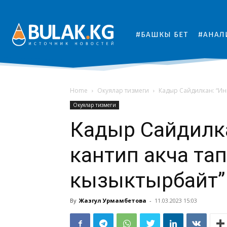
#БАШКЫ БЕТ
#АНАЛ
Home
Окуялар тизмеги
Кадыр Сайдилкан: “Ин
Окуялар тизмеги
Кадыр Сайдилка
кантип акча та
кызыктырбайт”
By
Жазгул Урмамбетова
-
11.03.2023 15:03