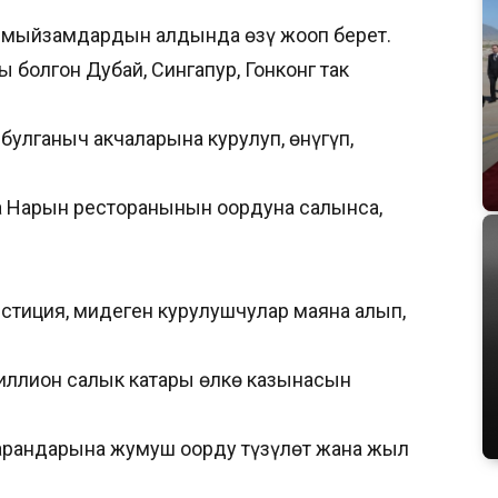
 мыйзамдардын алдында өзү жооп берет.
ы болгон Дубай, Сингапур, Гонконг так
улганыч акчаларына курулуп, өнүгүп,
а Нарын ресторанынын оордуна салынса,
стиция, миңдеген курулушчулар маяна алып,
иллион салык катары өлкө казынасын
жарандарына жумуш оорду түзүлөт жана жыл