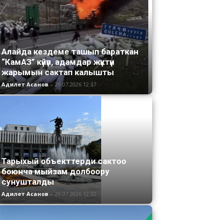
Алайда кездеме ташып бараткан
“КамАЗ” күйүп, адамдар жүктүн
жарымын сактап калышты
Адилет Асанов
-
29.07.2026 12:37
Тарыхый объекттерди сактоо
боюнча мыйзам долбоору
сунушталды
Адилет Асанов
-
29.07.2026 12:32