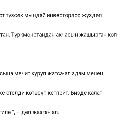
рт түзсөк мындай инвесторлор жүздөп
кстан, Түркмөнстандан акчасын жашырган көп
сына мечит куруп жатса-ал адам менен
е отелди көтөрүп кетпейт. Бизде калат
ле ”, – деп жазган ал.