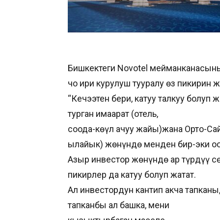
Бишкектеги Novotel мейманканасыны
чоң ири курулуш тууралу өз пикирин
“Кечээтен бери, катуу талкуу болуп
турган имаарат (отель,
соода-көңүл ачуу жайы)жана Орто-Сай
ылайык) жөнүндө менден бир-эки оо
Азыр инвестор жөнүндө ар түрдүү с
пикирлер да катуу болуп жатат.
Ал инвестордун кантип акча тапкан
тапканбы ал башка, мени