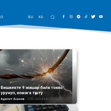
ОО
RU
KG
Бишкекте 9 жашар бала токко
урунуп, комага түштү
Адилет Асанов
-
31.07.2026 15:41