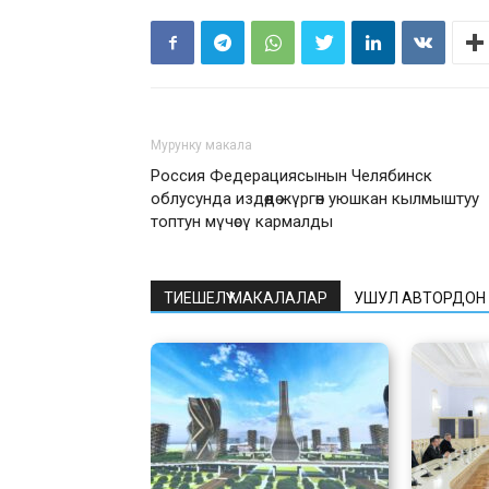
Мурунку макала
Россия Федерациясынын Челябинск
облусунда издөөдө жүргөн уюшкан кылмыштуу
топтун мүчөсү кармалды
ТИЕШЕЛҮҮ МАКАЛАЛАР
УШУЛ АВТОРДОН