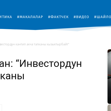
ИТИКА
#МАКАЛАЛАР
#ФАКТЧЕК
#ВИДЕО
#ШАЙЛ
вестордун кантип акча тапканы кызыктырбайт”
н: “Инвестордун
пканы