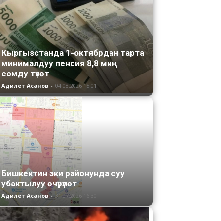
Кыргызстанда 1-октябрдан тарта
минималдуу пенсия 8,8 миң
сомду түзөт
Адилет Асанов
-
04.08.2026 15:01
Бишкектин эки районунда суу
убактылуу өчүрүлөт
Адилет Асанов
-
31.07.2026 16:30