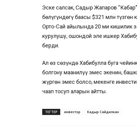
Эске салсак, Садыр Жапаров “Кабар
бөлүгүндөгү баасы $321 млн түзгөн 
Орто-Сай айылында 20 миң кишилик 
курулушу, ошондой эле ишкер Хабиб
берди.
Ал өз сөзүндө Хабибулла буга чейи
болгону маанилүү эмес экенин, ба
жүргөн эмес болсо, мекенге инвест
чаап тосуп аларын айтты.
ТЕГТЕР
инвестор
Кадыр Сайдилкан