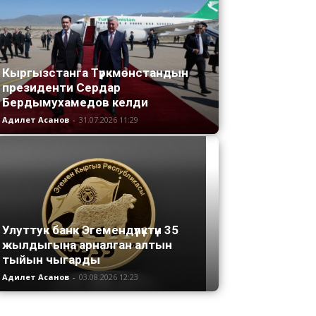
Кыргызстанга Түркмөнстандын
президенти Сердар
Бердымухамедов келди
Адилет Асанов
-
31.07.2026 11:29
Улуттук банк Эгемендүүлүктүн 35
жылдыгына арналган алтын
тыйын чыгарды
Адилет Асанов
-
03.08.2026 12:23