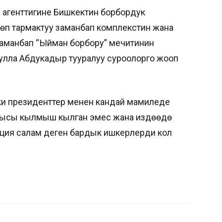
” агенттигине Бишкектин борбордук
көп тармактуу заманбап комплекстин жана
заманбап “Ыйман борбору” мечитинин
улла Абдукадыр тууралуу суроолорго жооп
нки президенттер менен кандай мамиледе
шкысы кылмыш кылган эмес жана издөөдө
иция салам деген бардык ишкерлерди кол