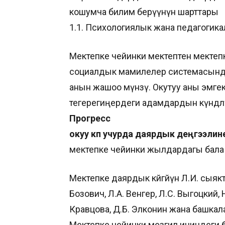
кошумча билим берүүнүн шарттары
1.1. Психологиялык жана педагогика
Мектепке чейинки мектептен мектепк
социалдык мамилелер системасындаг
анын жашоо мүнөзү. Окутуу аны эмге
тегерегиңердеги адамдардын күндөл
Прогресс
окуу көп учурда даярдык деңгээлин
мектепке чейинки жылдардагы бала
Мектепке даярдык көйгөйүн Л.И. сыя
Бозович, Л.А. Венгер, Л.С. Выгоцкий, Н
Кравцова, Д.Б. Элконин жана башкал
Мектепке чейинки мезгил ичиндеги