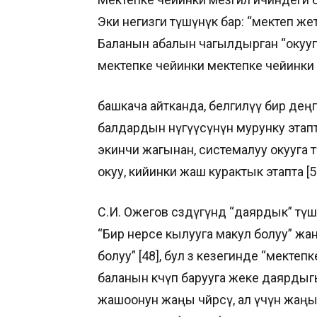
Эки негизги түшүнүк бар: “мектеп же
Баланын абалын чагылдырган “окууг
мектепке чейинки мектепке чейинки
башкача айтканда, белгилүү бир дең
балдардын өнүгүүсүнүн мурунку эта
экинчи жагынан, системалуу окууга ө
окуу, кийинки жаш курактык этапта [5
С.И. Ожегов сөздүгүндө “даярдык” тү
“Бир нерсе кылууга макул болуу” жа
болуу” [48], бул өз кезегинде “мекте
баланын көчүп барууга жеке даярды
жашоонун жаңы чөйрөсү, ал үчүн жаңы