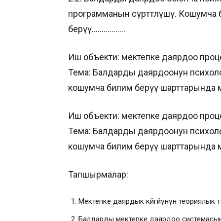
программанын сүрөттөлүшү. Кошумча
берүү……………..
Иш объекти: мектепке даярдоо проц
Тема: Балдарды даярдоонун психол
кошумча билим берүү шарттарында м
Иш объекти: мектепке даярдоо проц
Тема: Балдарды даярдоонун психол
кошумча билим берүү шарттарында м
Тапшырмалар:
Мектепке даярдык көйгөйүнүн теориялык т
Балдарды мектепке даярдоо системасын с