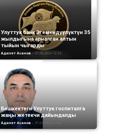
Улуттук банк Эгемендүүлүктүн 35
жылдыгына арналган алтын
тыйын чыгарды
Адилет Асанов
-
03.08.2026 12:23
Бишкектеги Улуттук госпиталга
жаңы жетекчи дайындалды
Адилет Асанов
-
31.07.2026 17:40