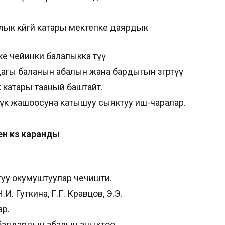
лык көйгөй катары мектепке даярдык
е чейинки балалыкка өтүү
ы баланын абалын жана бардыгын өзгөртүү
к катары тааный баштайт.
үк жашоосуна катышуу сыяктуу иш-чаралар.
ен көз каранды
ктуу окумуштуулар чечишти.
.И. Гуткина, Г.Г. Кравцов, Э.Э.
ар.
 балдардын абалын аныктоо