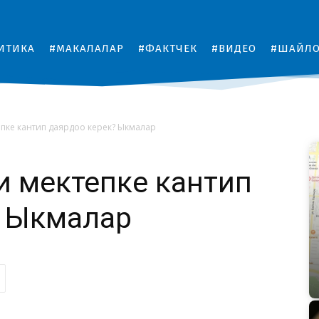
ИТИКА
#МАКАЛАЛАР
#ФАКТЧЕК
#ВИДЕО
#ШАЙЛ
пке кантип даярдоо керек? Ыкмалар
 мектепке кантип
? Ыкмалар