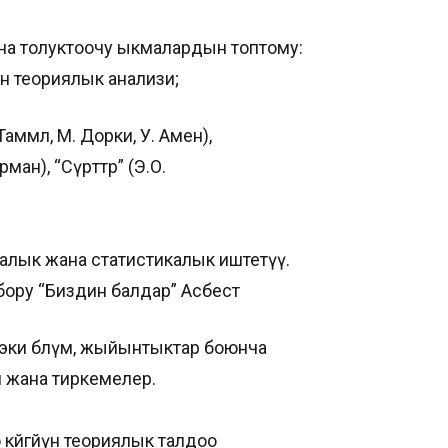
на толуктоочу ыкмалардын топтому:
ын теориялык анализи;
аммл, М. Дорки, У. Амен),
ан), “Сүрөттөр” (Э.О.
алык жана статистикалык иштетүү.
рбору “Биздин балдар” Асбест
, эки бөлүм, жыйынтыктар боюнча
я жана тиркемелер.
көйгөйүн теориялык талдоо