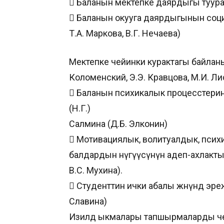
 Баланын мектепке даярдыгы туурал
 Баланын окууга даярдыгынын социа
Т.А. Маркова, В.Г. Нечаева)
Мектепке чейинки курактагы байланыш
Коломенский, Э.Э. Кравцова, М.И. Ли
 Баланын психикалык процесстери
(Н.Г.)
Салмина (Д.Б. Элконин)
 Мотивациялык, волитуалдык, псих
балдардын өнүгүүсүнүн адеп-ахлактык 
В.С. Мухина).
 Студенттин ички абалы жөнүндө эреж
Славина)
Изилдөө ыкмалары тапшырмаларды чеч