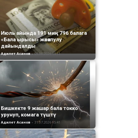
Июль айында 191 миң 796 балага
«Бала ырысы» жөлөкпулу
дайындалды
Адилет Асанов
-
05.08.2026 14:11
Бишкекте 9 жашар бала токко
урунуп, комага түштү
Адилет Асанов
-
31.07.2026 15:41