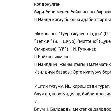
колдонулган
бири-бири менен байланышы бар жа
 Изилдөө көйгөйү боюнча адабияттард
Ыкмалары: “Туура жүзүн тандоо” (Р. Т
“Тепкич” (В.Г. Шчур), “Миттенс” (Цукерм
Смирнова) “Үй” (Н.И. Гуткина);
 Байкоо ыкмасы;
 Изилдөөнүн жыйынтыгын математик
Изилдөөнүн базасы: Эрте өнүктүрүү бо
Иштин түзүмү. Иш кириш сөздөн турат
бөлүмдөр, корутундулар, библиографи
7
Бөлүм 1. Балдарды мектепке даярдоо 