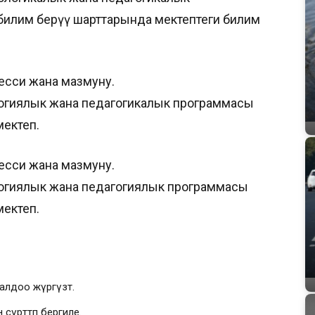
 билим берүү шарттарында мектептеги билим
есси жана мазмуну.
огиялык жана педагогикалык программасы
ектеп.
есси жана мазмуну.
огиялык жана педагогиялык программасы
ектеп.
алдоо жүргүзөт.
үрөттөп бергиле.