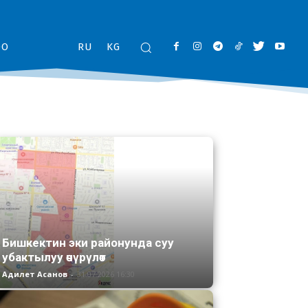
ОО
RU
KG
Бишкектин эки районунда суу
убактылуу өчүрүлөт
Адилет Асанов
-
31.07.2026 16:30