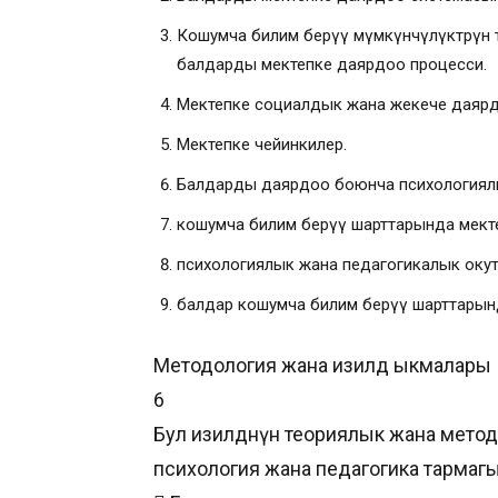
Кошумча билим берүү мүмкүнчүлүктөрүн 
балдарды мектепке даярдоо процесси.
Мектепке социалдык жана жекече даярды
Мектепке чейинкилер.
Балдарды даярдоо боюнча психологиялык
кошумча билим берүү шарттарында мекте
психологиялык жана педагогикалык оку
балдар кошумча билим берүү шарттарын
Методология жана изилдөө ыкмалары
6
Бул изилдөөнүн теориялык жана мето
психология жана педагогика тармагы