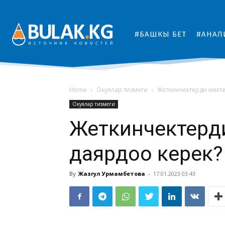
#БАШКЫ БЕТ
#АНАЛ
Home
Окуялар тизмеги
Жеткинчектерди мекте
Окуялар тизмеги
Жеткинчектерди
даярдоо керек
By
Жазгул Урмамбетова
-
17.01.2023 03:43