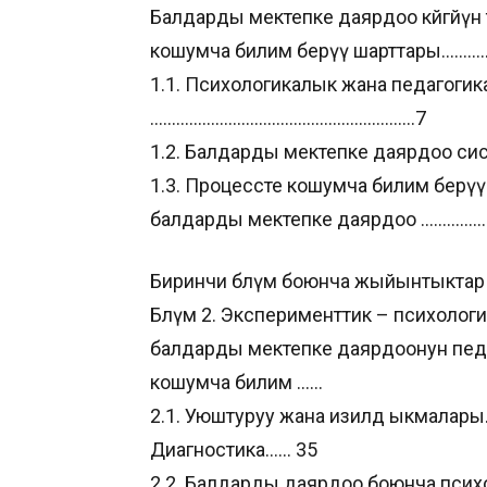
Балдарды мектепке даярдоо көйгөйүн
кошумча билим берүү шарттары………
1.1. Психологикалык жана педагогик
…………………………………………………….7
1.2. Балдарды мектепке даярдоо с
1.3. Процессте кошумча билим берүү
балдарды мектепке даярдоо ……………
Биринчи бөлүм боюнча жыйынтыкта
Бөлүм 2. Эксперименттик – психолог
балдарды мектепке даярдоонун пед
кошумча билим ……
2.1. Уюштуруу жана изилдөө ыкмала
Диагностика…… 35
2.2. Балдарды даярдоо боюнча псих