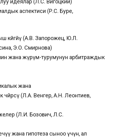
уу идеялар (Л.С. Вигоцкий)
лдык аспектиси (Р.С. Буре,
 көйгөйү (А.В. Запорожец, Ю.Л.
сина, Э.О. Смирнова)
нин жана жүрүм-турумунун арбитраждык
икалык жана
чөйрөсү (Л.А. Венгер, А.Н. Леонтиев,
елер (Л.И. Бозович, Л.С.
үү жана гипотеза сыноо үчүн, ал