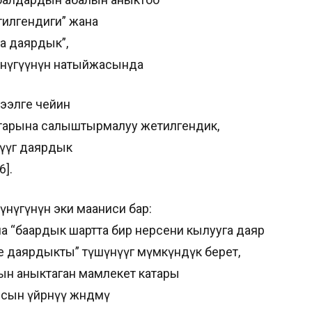
тилгендиги” жана
а даярдык”,
 өнүгүүнүн натыйжасында
гээлге чейин
птарына салыштырмалуу жетилгендик,
түүгө даярдык
6].
шүнүгүнүн эки мааниси бар:
на “баардык шартта бир нерсени кылууга даяр
пке даярдыкты” түшүнүүгө мүмкүндүк берет,
гын аныктаган мамлекет катары
сын үйрөнүү жөндөмү