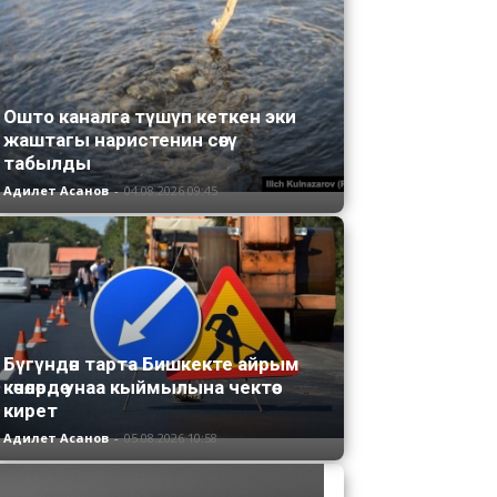
Ошто каналга түшүп кеткен эки
жаштагы наристенин сөөгү
табылды
Адилет Асанов
-
04.08.2026 09:45
Бүгүндөн тарта Бишкекте айрым
көчөлөрдө унаа кыймылына чектөө
кирет
Адилет Асанов
-
05.08.2026 10:58