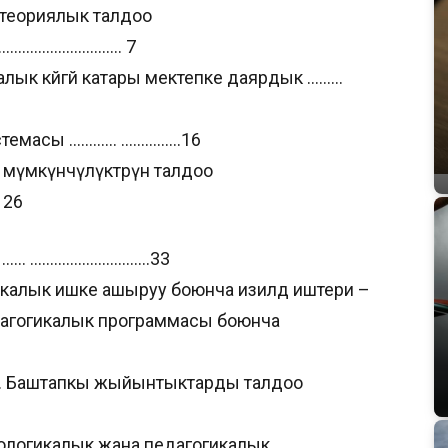
 теориялык талдоо
………………………….. 7
алык көйгөй катары мектепке даярдык ………
истемасы ………… ……………16
 мүмкүнчүлүктөрүн талдоо
 26
р …… …………………………33
икалык ишке ашыруу боюнча изилдөө иштери –
агогикалык программасы боюнча
ры. Баштапкы жыйынтыктарды талдоо
ологикалык жана педагогикалык