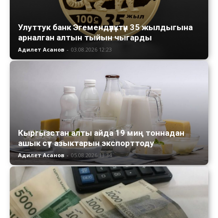
Улуттук банк Эгемендүүлүктүн 35 жылдыгына
арналган алтын тыйын чыгарды
Адилет Асанов
-
03.08.2026 12:23
Кыргызстан алты айда 19 миң тоннадан
ашык сүт азыктарын экспорттоду
Адилет Асанов
-
05.08.2026 13:34