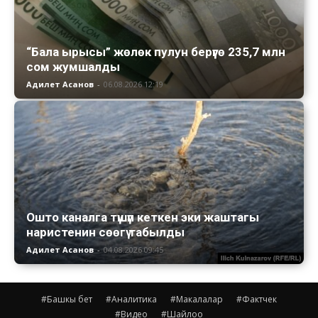
“Бала ырысы” жөлөк пулун берүүгө 235,7 млн
сом жумшалды
Адилет Асанов
-
06.08.2026 12:19
Ошто каналга түшүп кеткен эки жаштагы
наристенин сөөгү табылды
Адилет Асанов
-
04.08.2026 09:45
#Башкы бет
#Аналитика
#Макалалар
#Фактчек
#Видео
#Шайлоо