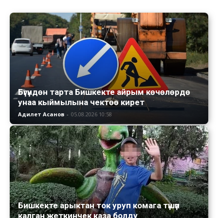
Бүгүндөн тарта Бишкекте айрым көчөлөрдө
унаа кыймылына чектөө кирет
Адилет Асанов
-
05.08.2026 10:58
Бишкекте арыктан ток уруп комага түшүп
калган жеткинчек каза болду