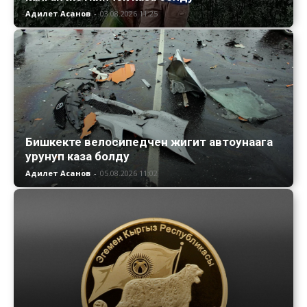
Адилет Асанов
-
03.08.2026 11:25
Бишкекте велосипедчен жигит автоунаага
урунуп каза болду
Адилет Асанов
-
05.08.2026 11:02