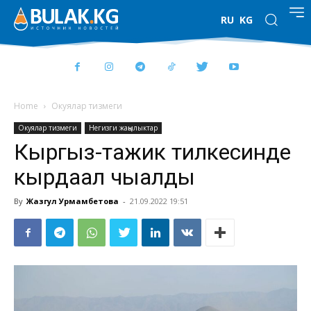
RU
KG
Home
Окуялар тизмеги
Окуялар тизмеги
Негизги жаңылыктар
Кыргыз-тажик тилкесинде
кырдаал чыңалды
By
Жазгул Урмамбетова
-
21.09.2022 19:51