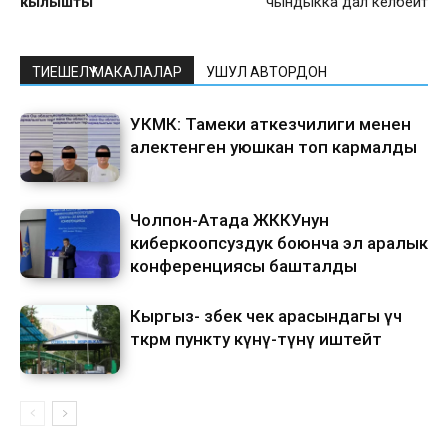
кылышты
чындыкка дал келбейт
ТИЕШЕЛҮҮ МАКАЛАЛАР
УШУЛ АВТОРДОН
УКМК: Тамеки аткезчилиги менен
алектенген уюшкан топ кармалды
Чолпон-Атада ЖККУнун
киберкоопсуздук боюнча эл аралык
конференциясы башталды
Кыргыз- өзбек чек арасындагы үч
өткөрмө пункту күнү-түнү иштейт