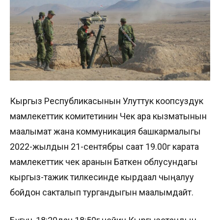
Кыргыз Республикасынын Улуттук коопсуздук
мамлекеттик комитетинин Чек ара кызматынын
маалымат жана коммуникация башкармалыгы
2022-жылдын 21-сентябры саат 19.00гө карата
мамлекеттик чек аранын Баткен облусундагы
кыргыз-тажик тилкесинде кырдаал чыңалуу
бойдон сакталып тургандыгын маалымдайт.