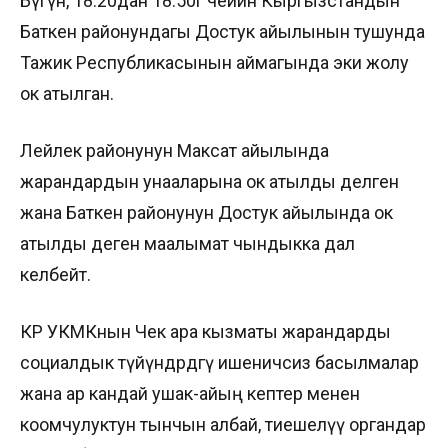
Бүгүн, 18:20дан 18:50гө чейин Кыргызстандын
Баткен районундагы Достук айылынын тушунда
Тажик Республикасынын аймагында эки жолу
ок атылган.
Лейлек районунун Максат айылында
жарандардын унааларына ок атылды делген
жана Баткен районунун Достук айылында ок
атылды деген маалымат чындыкка дал
келбейт.
КР УКМКнын Чек ара кызматы жарандарды
социалдык түйүндөрдөгү ишеничсиз басылмалар
жана ар кандай ушак-айың кептер менен
коомчулуктун тынчын албай, тиешелүү органдар