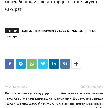
менен болгон маалыматтарды тактап чыгууга
чакырат.
ТЕГТЕР
кыргыз-тажик тилкесинде кырдаал чыңалды
УКМК
чек ара
Мурунку макала
Кийинки макала
Кесиптешин куткаруу үчүн
Чек ара кызматы: Баткен
тажиктер менен кармашка
районунун Достук айылында
түшкөн фельдшер. Аны жок
ок атылды деген маалымат