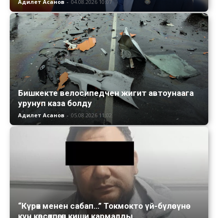
Адилет Асанов
-
04.08.2026 10:07
Бишкекте велосипедчен жигит автоунаага
урунуп каза болду
Адилет Асанов
-
05.08.2026 11:02
“Күрөк менен сабап…” Токмокто үй-бүлөсүнө
күн көрсөтпөгөн киши кармалды