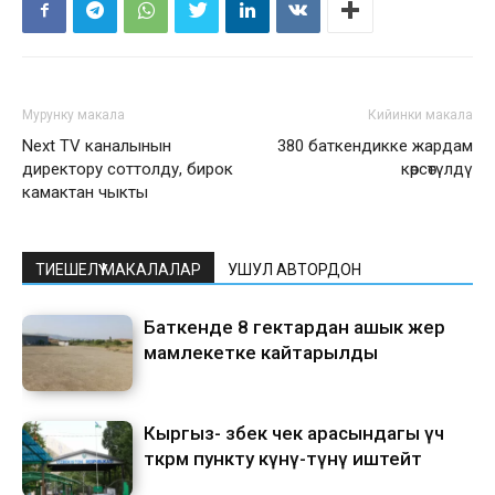
Мурунку макала
Кийинки макала
Next TV каналынын
380 баткендикке жардам
директору соттолду, бирок
көрсөтүлдү
камактан чыкты
ТИЕШЕЛҮҮ МАКАЛАЛАР
УШУЛ АВТОРДОН
Баткенде 8 гектардан ашык жер
мамлекетке кайтарылды
Кыргыз- өзбек чек арасындагы үч
өткөрмө пункту күнү-түнү иштейт