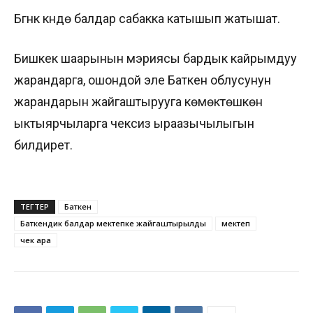
Бүгүнкү күндө балдар сабакка катышып жатышат.
Бишкек шаарынын мэриясы бардык кайрымдуу
жарандарга, ошондой эле Баткен облусунун
жарандарын жайгаштырууга көмөктөшкөн
ыктыярчыларга чексиз ыраазычылыгын
билдирет.
ТЕГТЕР
Баткен
Баткендик балдар мектепке жайгаштырылды
мектеп
чек ара