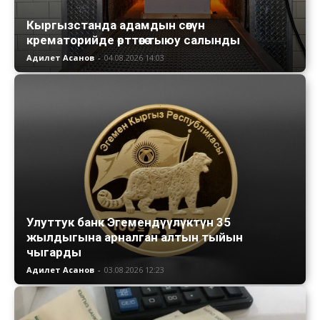
Кыргызстанда адамдын сөөгүн
крематорийде өрттөөгө тыюу салынды
Адилет Асанов
-
04.08.2026 14:03
Улуттук банк Эгемендүүлүктүн 35
жылдыгына арналган алтын тыйын
чыгарды
Адилет Асанов
-
03.08.2026 12:23