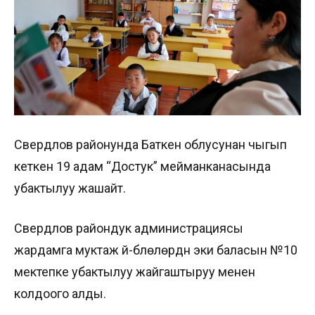
Свердлов районунда Баткен облусунан чыгып
кеткен 19 адам “Достук” мейманканасында
убактылуу жашайт.
Свердлов райондук администрациясы
жардамга муктаж үй-бүлөлөрдүн эки баласын №10
мектепке убактылуу жайгаштыруу менен
колдоого алды.