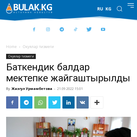
RU
KG
Home
Окуялар тизмеги
Окуялар тизмеги
Баткендик балдар
мектепке жайгаштырылды
By
Жазгул Урмамбетова
-
21.09.2022 15:01