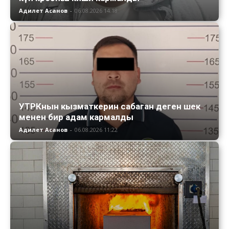
Адилет Асанов
-
06.08.2026 14:18
УТРКнын кызматкерин сабаган деген шек
менен бир адам кармалды
Адилет Асанов
-
06.08.2026 11:22