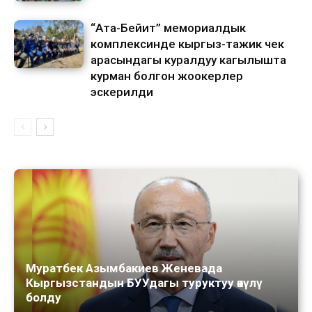
“Ата-Бейит” мемориалдык
комплексинде кыргыз-тажик чек
арасындагы куралдуу кагылышта
курман болгон жоокерлер
эскерилди
Муратбек Азымбакиев Женевада
Кыргызстандын БУУдагы туруктуу өкүлү
болду