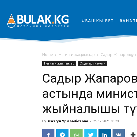
#БАШКЫ БЕТ
#АНАЛ
Home
Негизги жаңылыктар
Садыр Жапаровдун 
Негизги жаңылыктар
Окуялар тизмеги
Садыр Жапаров
астында минис
жыйналышы өтүү
By
Жазгул Урмамбетова
-
25.12.2021 10:29