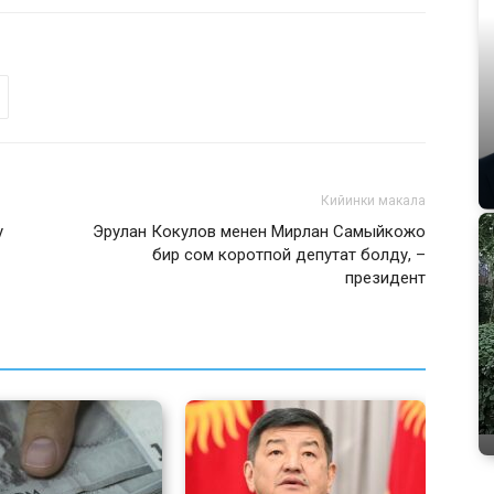
Кийинки макала
у
Эрулан Кокулов менен Мирлан Самыйкожо
бир сом коротпой депутат болду, –
президент