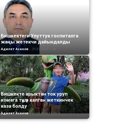
Бишкектеги Улуттук госпиталга
жаңы жетекчи дайындалды
Адилет Асанов
-
31.07.2026 17:40
Бишкекте арыктан ток уруп
комага түшүп калган жеткинчек
каза болду
Адилет Асанов
-
03.08.2026 11:25