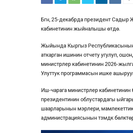
Бүгүн, 25-декабрда президент Сады
кабинетинин жыйналышы өтүүдө.
Жыйында Кыргыз Республикасынын 
аткарган ишинин отчету угулуп, ош
министрлер кабинетинин 2026-жылга ч
Улуттук программасын ишке ашыруун
Иш-чарага министрлер кабинетинин 
президентинин облустардагы ыйгарым
шаарларынын мэрлери, мамлекеттик
администрациясынын түзүмдүк бөлүктө