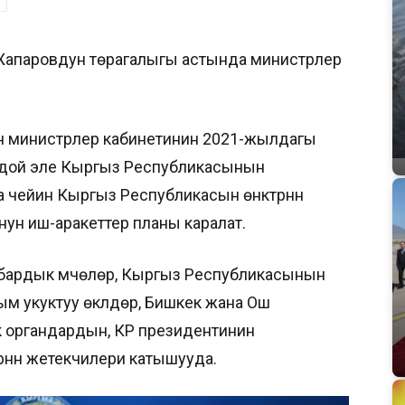
р Жапаровдун төрагалыгы астында министрлер
министрлер кабинетинин 2021-жылдагы
ондой эле Кыргыз Республикасынын
ейин Кыргыз Республикасын өнүктүрүүнүн
ун иш-аракеттер планы каралат.
бардык мүчөлөрү, Кыргыз Республикасынын
 укуктуу өкүлдөрү, Бишкек жана Ош
 органдардын, КР президентинин
рүнүн жетекчилери катышууда.