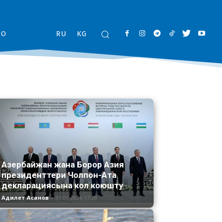
ОО
RU
KG
Азербайжан жана Борор Азия
президенттери Чолпон-Ата
декларациясына кол коюшту
Адилет Асанов
-
31.07.2026 17:28