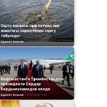
Ошто каналга түшүп кеткен эки
жаштагы наристенин сөөгү
табылды
Адилет Асанов
-
04.08.2026 09:45
Кыргызстанга Түркмөнстандын
президенти Сердар
Бердымухамедов келди
Адилет Асанов
-
31.07.2026 11:29