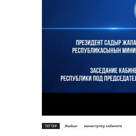
ТЕГТЕР
;Жыйын
министрлер кабинети