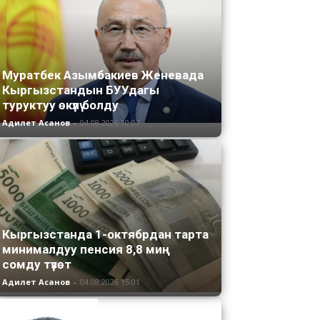
Муратбек Азымбакиев Женевада
Кыргызстандын БУУдагы
туруктуу өкүлү болду
Адилет Асанов
-
04.08.2026 10:07
Кыргызстанда 1-октябрдан тарта
минималдуу пенсия 8,8 миң
сомду түзөт
Адилет Асанов
-
04.08.2026 15:01