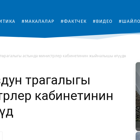
ИТИКА
#МАКАЛАЛАР
#ФАКТЧЕК
#ВИДЕО
#ШАЙЛ
төрагалыгы астында министрлер кабинетинин жыйналышы өтүүдө
дун төрагалыгы
трлер кабинетинин
дө