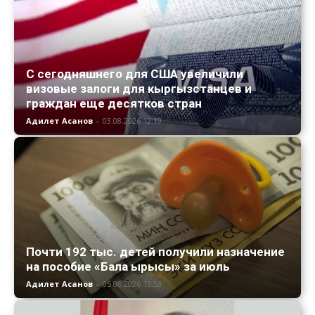
С сегодняшнего для США увеличили
визовые залоги для кыргызстанцев и
граждан еще десятков стран
Адилет Асанов
-
03.08.2026 12:19
Почти 192 тыс. детей получили назначение
на пособие «Бала ырысы» за июль
Адилет Асанов
-
05.08.2026 13:53