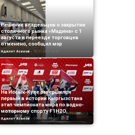
Решение владельцев о закрытии
столичного рынка «Мадина» с 1
августа и переезде торговцев
отменено, сообщил мэр
Адилет Асанов
-
30.07.2026 10:39
На Иссык-Куле завершился
первый в истории Кыргызстана
этап чемпионата мира по водно-
моторному спорту F1H2O
Адилет Асанов
-
03.08.2026 09:07