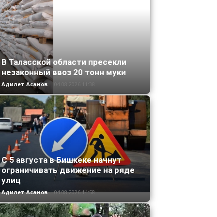
В Таласской области пресекли
незаконный ввоз 20 тонн муки
Адилет Асанов
-
04.08.2026 11:38
С 5 августа в Бишкеке начнут
ограничивать движение на ряде
улиц
Адилет Асанов
-
04.08.2026 14:58