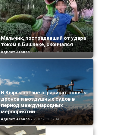
Мальчик, пострадавший от удара
током в Бишкеке, скончался
Адилет Асанов
-
03.08.2026 09:20
В Кыргызстане ограничат полеты
дронов и воздушных судов в
период международных
мероприятий
Адилет Асанов
-
29.07.2026 12:14