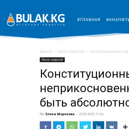
#ГЛАВНАЯ
#АНАЛИТ
Домой
Лента новостей
Конституционный суд:
Лента новостей
Конституционны
неприкосновен
быть абсолютн
По
Елена Морозова
-
25.05.2023 11:26