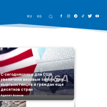
RU
KG
С сегодняшнего для США
увеличили визовые залоги для
кыргызстанцев и граждан еще
десятков стран
Адилет Асанов
-
03.08.2026 12:19