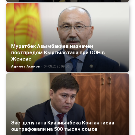
Муратбек Азымбакиев назначен
постпредом Кыргызстана при ООН в
Женеве
Адилет Асанов
-
04.08.2026 09:30
Экс-депутата Куванычбека Конгантиева
оштрафовали на 500 тысяч сомов