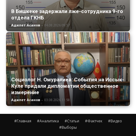
В Бишкеке задержали лже-сотрудника 9-го
отдела ГКНБ
Адилет Асанов
-
04.08.2026 09:57
Социолог Н. Омуралиев: События на Иссык-
Куле придали дипломатии общественное
измерение
Адилет Асанов
-
03.08.2026 11:58
#Главная
#Аналитика
#Статьи
#Фактчек
#Видео
#Выборы