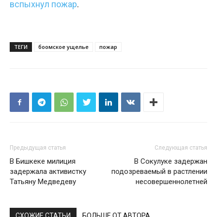
вспыхнул пожар
.
ТЕГИ
боомское ущелье
пожар
Предыдущая статья
Следующая статья
В Бишкеке милиция
В Сокулуке задержан
задержала активистку
подозреваемый в растлении
Татьяну Медведеву
несовершеннолетней
СХОЖИЕ СТАТЬИ
БОЛЬШЕ ОТ АВТОРА