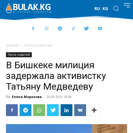
RU
KG
Домой
Лента новостей
Лента новостей
В Бишкеке милиция
задержала активистку
Татьяну Медведеву
По
Елена Морозова
-
26.04.2023 14:28