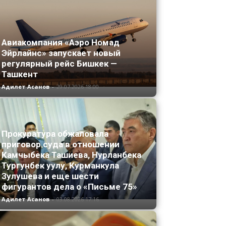
Авиакомпания «Аэро Номад
Эйрлайнс» запускает новый
регулярный рейс Бишкек —
Ташкент
Адилет Асанов
-
29.07.2026 18:00
Прокуратура обжаловала
приговор суда в отношении
Камчыбека Ташиева, Нурланбека
Тургунбек уулу, Курманкула
Зулушева и еще шести
фигурантов дела о «Письме 75»
Адилет Асанов
-
03.08.2026 17:16