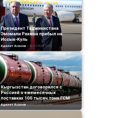
Президент Таджикистана
Эмомали Рахмон прибыл на
Иссык-Куль
Адилет Асанов
-
30.07.2026 17:55
Кыргызстан договорился с
Россией о ежемесячных
поставках 100 тысяч тонн ГСМ
Адилет Асанов
-
31.07.2026 14:09