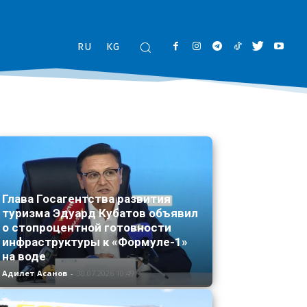
RU
KG
Глава Госагентства развития
туризма Эдуард Кубатов объявил
о стопроцентной готовности
инфраструктуры к «Формуле-1»
на воде
Адилет Асанов
-
30.07.2026 10:49