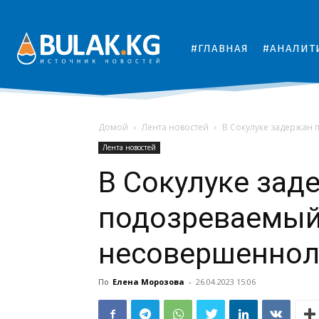
#ГЛАВНАЯ
#АНАЛИТ
Домой
Лента новостей
В Сокулуке задержан
Лента новостей
В Сокулуке зад
подозреваемый
несовершеннол
По
Елена Морозова
-
26.04.2023 15:06