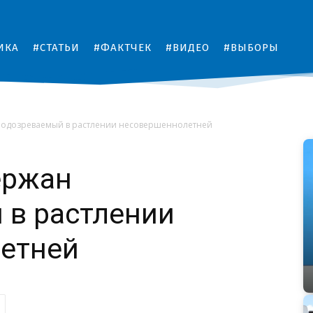
ИКА
#СТАТЬИ
#ФАКТЧЕК
#ВИДЕО
#ВЫБОРЫ
 подозреваемый в растлении несовершеннолетней
ержан
 в растлении
етней