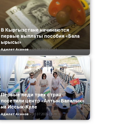
В Кыргызстане начинаются
первые выплаты пособия «Бала
ырысы»
Адилет Асанов
-
04.08.2026 09:24
Первые леди трех стран
посетили центр «Алтын Балалык»
на Иссык-Куле
Адилет Асанов
-
31.07.2026 16:20