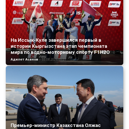
На Иссык-Куле завершился первый в
истории Кыргызстана этап чемпионата
мира по водно-моторному спорту F1H2O
Адилет Асанов
-
03.08.2026 09:07
Премьер-министр Казахстана Олжас