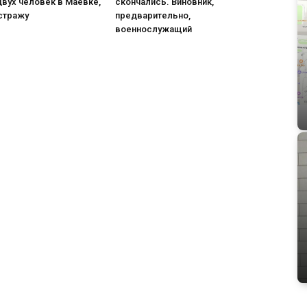
вух человек в Маевке,
скончались. Виновник,
стражу
предварительно,
военнослужащий