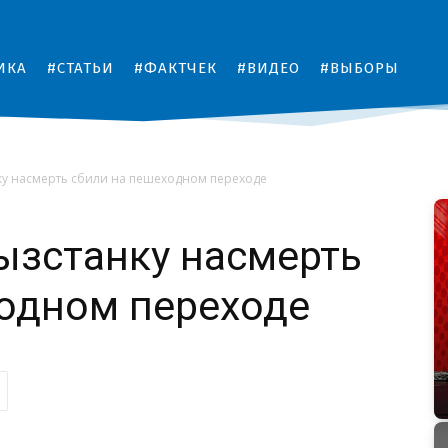
ИКА
#СТАТЬИ
#ФАКТЧЕК
#ВИДЕО
#ВЫБОРЫ
ку насмерть сбили на пешеходном переходе
ызстанку насмерть
одном переходе