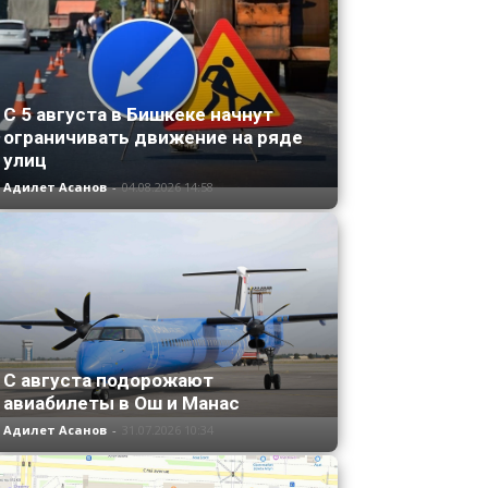
С 5 августа в Бишкеке начнут
ограничивать движение на ряде
улиц
Адилет Асанов
-
04.08.2026 14:58
С августа подорожают
авиабилеты в Ош и Манас
Адилет Асанов
-
31.07.2026 10:34