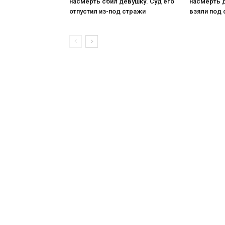
насмерть сбил девушку. Суд его
насмерть д
отпустил из-под стражи
взяли под 