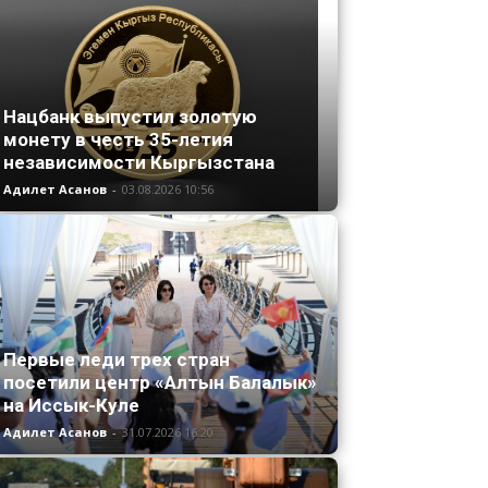
Нацбанк выпустил золотую
монету в честь 35-летия
независимости Кыргызстана
Адилет Асанов
-
03.08.2026 10:56
Первые леди трех стран
посетили центр «Алтын Балалык»
на Иссык-Куле
Адилет Асанов
-
31.07.2026 16:20