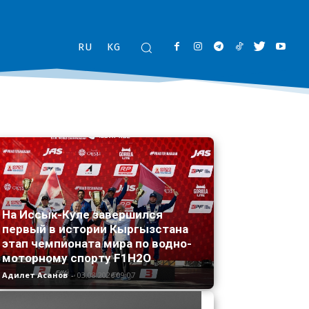
RU
KG
На Иссык-Куле завершился
первый в истории Кыргызстана
этап чемпионата мира по водно-
моторному спорту F1H2O
Адилет Асанов
-
03.08.2026 09:07