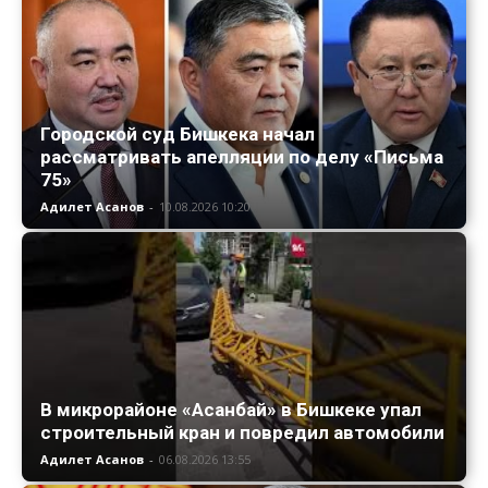
Городской суд Бишкека начал
рассматривать апелляции по делу «Письма
75»
Адилет Асанов
-
10.08.2026 10:20
В микрорайоне «Асанбай» в Бишкеке упал
строительный кран и повредил автомобили
Адилет Асанов
-
06.08.2026 13:55