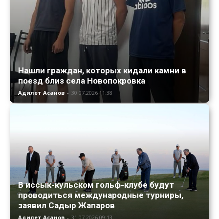
Нашли граждан, которых кидали камни в
поезд близ села Новопокровка
Адилет Асанов
-
30.07.2026 11:38
В иссык-кульском гольф-клубе будут
проводиться международные турниры,
заявил Садыр Жапаров
Адилет Асанов
-
31.07.2026 09:13