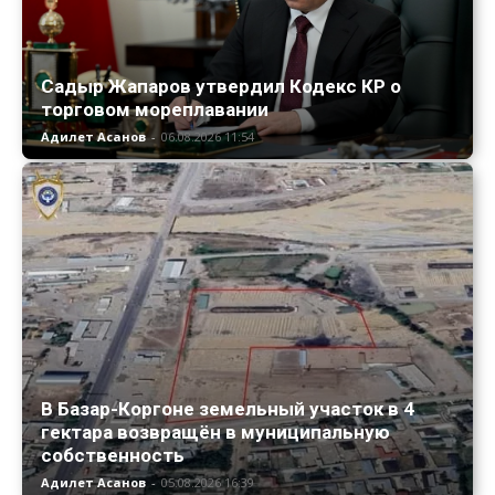
Садыр Жапаров утвердил Кодекс КР о
торговом мореплавании
Адилет Асанов
-
06.08.2026 11:54
В Базар-Коргоне земельный участок в 4
гектара возвращён в муниципальную
собственность
Адилет Асанов
-
05.08.2026 16:39