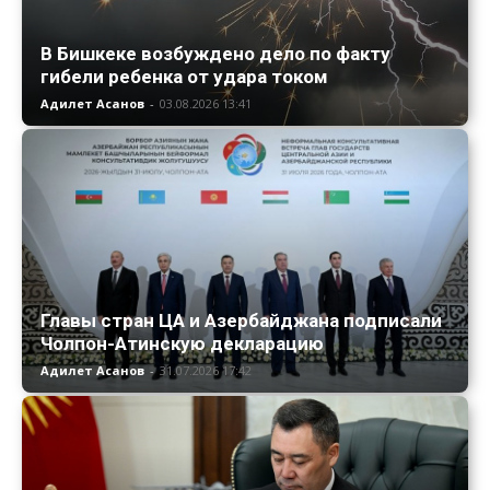
В Бишкеке возбуждено дело по факту
гибели ребенка от удара током
Адилет Асанов
-
03.08.2026 13:41
Главы стран ЦА и Азербайджана подписали
Чолпон-Атинскую декларацию
Адилет Асанов
-
31.07.2026 17:42