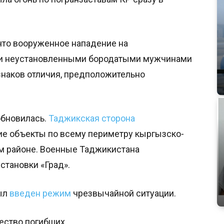
что вооруженное нападение на
и неустановленными бородатыми мужчинами
знаков отличия, предположительно
обновилась.
Таджикская сторона
е объекты по всему периметру кыргызско-
м районе. Военные Таджикистана
становки «Град».
был
введен режим
чрезвычайной ситуации.
ество погибших