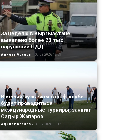
За неделю в Кыргызстане
выявлено более 23 тыс.
нарушений ПДД
Адилет Асанов
-
03.08.2026 12:59
В иссык-кульском гольф-клубе
будут проводиться
международные турниры, заявил
Садыр Жапаров
Адилет Асанов
-
31.07.2026 09:13