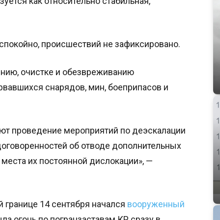
уется как относительно стабильная,
спокойно, происшествий не зафиксировано.
нию, очистке и обезвреживанию
рвавшихся снарядов, мин, боеприпасов и
ют проведение мероприятий по деэскалации
договоренностей об отводе дополнительных
в места их постоянной дислокации», —
 границе 14 сентября начался
вооруженный
ла огонь по погранзаставам КР сразу в