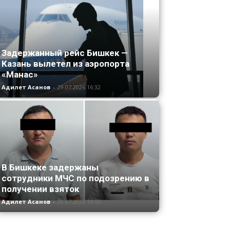
Задержанный рейс Бишкек —
Казань вылетел из аэропорта
«Манас»
Адилет Асанов
-
29.07.2026 16:32
В Бишкеке задержаны
сотрудники МЧС по подозрению в
получении взяток
Адилет Асанов
-
29.07.2026 14:55