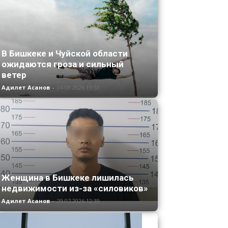
В Бишкеке и Чуйской области
ожидаются гроза и сильный
ветер
Адилет Асанов
-
04.08.2026 15:51
Женщина в Бишкеке лишилась
недвижимости из-за «силовиков»
Адилет Асанов
-
29.07.2026 12:39