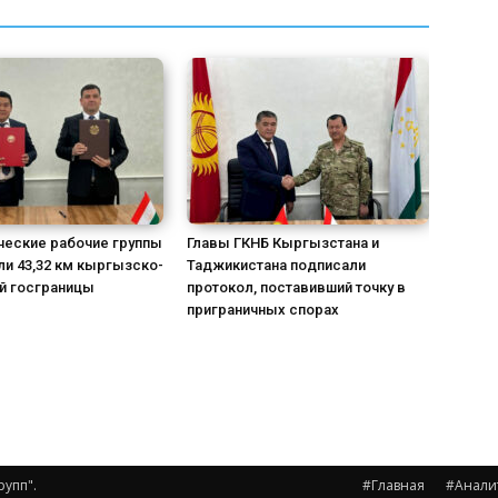
ческие рабочие группы
Главы ГКНБ Кыргызстана и
и 43,32 км кыргызско-
Таджикистана подписали
й госграницы
протокол, поставивший точку в
приграничных спорах
рупп".
#Главная
#Анали