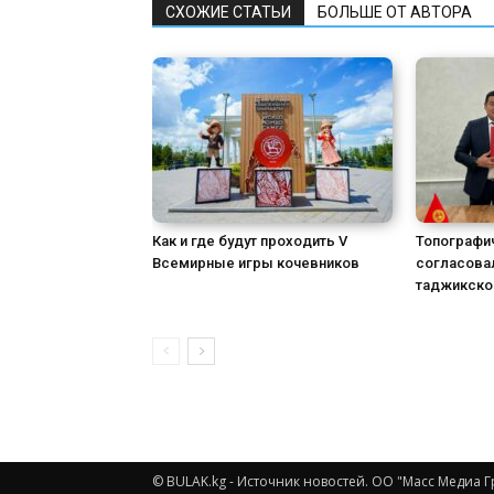
СХОЖИЕ СТАТЬИ
БОЛЬШЕ ОТ АВТОРА
Как и где будут проходить V
Топографи
Всемирные игры кочевников
согласовал
таджикско
© BULAK.kg - Источник новостей. ОО "Масс Медиа Г