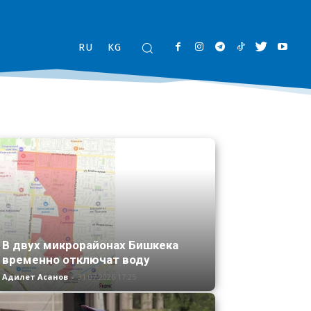
RU
KG
В двух микрорайонах Бишкека
временно отключат воду
Адилет Асанов
-
31.07.2026 17:25