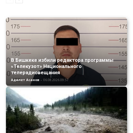
В Бишкеке избили редактора программы
«Телекузот» Национального
телерадиовещания
Адилет Асанов
-
06.08.2026 09:57