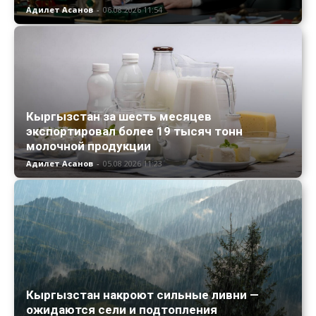
Адилет Асанов
-
06.08.2026 11:54
Кыргызстан за шесть месяцев
экспортировал более 19 тысяч тонн
молочной продукции
Адилет Асанов
-
05.08.2026 11:23
Кыргызстан накроют сильные ливни —
ожидаются сели и подтопления