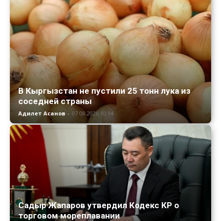
В Кыргызстан не пустили 25 тонн лука из
соседней страны
Адилет Асанов
-
07.08.2026 10:14
Садыр Жапаров утвердил Кодекс КР о
торговом мореплавании